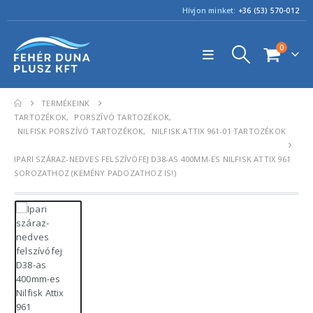
Hívjon minket:
+36 (53) 570-012
0
TERMÉKEINK
TARTOZÉKOK
,
PORSZÍVÓ TARTOZÉKOK
,
NILFISK PORSZÍVÓ TARTOZÉKOK
,
NILFISK ATTIX 961-01 TARTOZÉKOK
IPARI SZÁRAZ-NEDVES FELSZÍVÓFEJ D38-AS 400MM-ES NILFISK ATTIX 961
SOROZATHOZ (KEMÉNY PADOZATHOZ IS!)