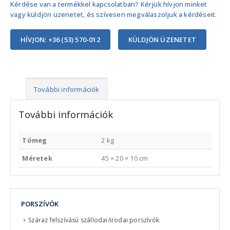
Kérdése van a termékkel kapcsolatban? Kérjük hívjon minket
vagy küldjön üzenetet, és szívesen megválaszoljuk a kérdéseit.
HÍVJON: +36 (53) 570-012
KÜLDJÖN ÜZENETET
További információk
További információk
Tömeg
2 kg
Méretek
45 × 20 × 10 cm
PORSZÍVÓK
Száraz felszívású szállodai/irodai porszívók