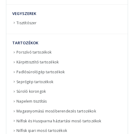
VEGYSZEREK
Tisztítószer
TARTOZÉKOK
Porszívó tartozékok
Kárpittisztító tartozékok
Padlósúrológép tartozékok
Seprőgép tartozékok
Súroló korongok
Napelem tisztítás
Magasnyomású mosóberendezés tartozékok
Nilfisk és Husqvarna háztartási mosó tartozékok
Nilfisk ipari mosó tartozékok