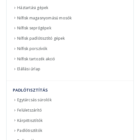
Háztartási gépek
Nilfisk magasnyomású mosók
Nilfisk seprőgépek
Nilfisk padlótisztító gépek
Nilfisk porszívók
Nilfisk tartozék akció
Elállási űrlap
PADLÓTISZTÍTÁS
Egytárcsás súrolók
Felületszárító
Kárpittisztítók
Padlótisztítók