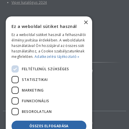
Viper katalógus 2024
×
Ez a weboldal sütiket használ
Ez a weboldal sütiket használ a felhasználói
élmény javítása érdekében. A weboldalunk
használatával Ön hozzájárul az összes süti
használatához, a Cookie szabályzatunknak
Bankkártyás fizetési tájékoztató
megfelelően.
Adatkezelési tájékoztató »
FELTÉTLENÜL SZÜKSÉGES
AZ ÁRAK TÁJÉKOZTATÓ JELLEGŰEK!
STATISZTIKAI
ELÁLLÁS A SZERZŐDÉSTŐL
MARKETING
FUNKCIONÁLIS
BESOROLATLAN
Copyright © 2018 feherduna.hu - Minden jog fenntartva!
ÖSSZES ELFOGADÁSA