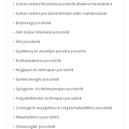
Száraz-nedves felszívású porszívók általános használatra
Száraz-nedves porszívók kéziszerszám csatlakozással
Biztonsági porszívók
Háti száraz felszívású porszívók
Álló porszívók
Gyúlékony és veszélyes porokra porszívó
Robbanásbiztos porszívók
Nagyipari és nehézipari porszívók
Sűrített levegős porszívók
Gyógyszer- és élelmiszeripari porszívók
Folyadékfelszívó és fémipari porszívók
Csomagoló anyagokhoz és vágási hulladékhoz porszívók
Akkumulátoros porszívók
Önkiszolgáló porszívók