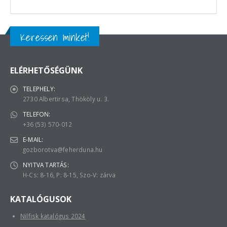
Keressen minket!
ELÉRHETŐSÉGÜNK
TELEPHELY:
2730 Albertirsa, Thököly u. 3.
TELEFON:
+36 (53) 570-012
E-MAIL:
gozborotva@feherduna.hu
NYITVA TARTÁS:
H-Cs: 8-16, P: 8-15, Szo-V: zárva
KATALÓGUSOK
Nilfisk katalógus 2024