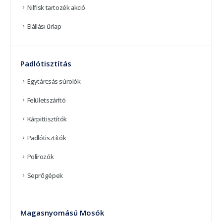
Nilfisk tartozék akció
Elállási űrlap
Padlótisztítás
Egytárcsás súrolók
Felületszárító
Kárpittisztítók
Padlótisztítók
Polírozók
Seprőgépek
Magasnyomású Mosók