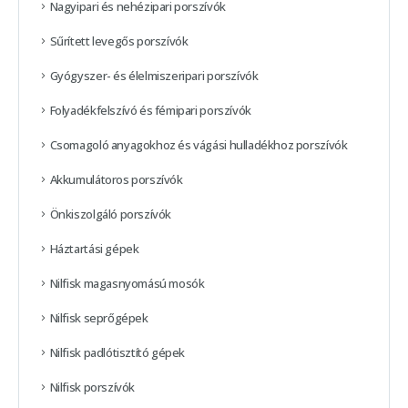
Nagyipari és nehézipari porszívók
Sűrített levegős porszívók
Gyógyszer- és élelmiszeripari porszívók
Folyadékfelszívó és fémipari porszívók
Csomagoló anyagokhoz és vágási hulladékhoz porszívók
Akkumulátoros porszívók
Önkiszolgáló porszívók
Háztartási gépek
Nilfisk magasnyomású mosók
Nilfisk seprőgépek
Nilfisk padlótisztító gépek
Nilfisk porszívók