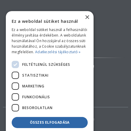
×
Ez a weboldal sütiket használ
Ez a weboldal sütiket használ a felhasználói
élmény javítása érdekében. A weboldalunk
használatával Ön hozzájárul az összes süti
használatához, a Cookie szabályzatunknak
Bankkártyás fizetési tájékoztató
megfelelően.
Adatkezelési tájékoztató »
FELTÉTLENÜL SZÜKSÉGES
AZ ÁRAK TÁJÉKOZTATÓ JELLEGŰEK!
STATISZTIKAI
ELÁLLÁS A SZERZŐDÉSTŐL
MARKETING
FUNKCIONÁLIS
BESOROLATLAN
Copyright © 2018 feherduna.hu - Minden jog fenntartva!
ÖSSZES ELFOGADÁSA