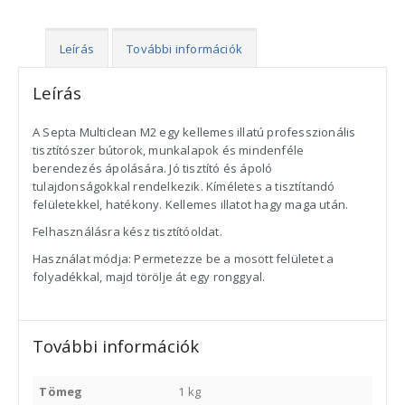
Leírás
További információk
Leírás
A Septa Multiclean M2 egy kellemes illatú professzionális
tisztítószer bútorok, munkalapok és mindenféle
berendezés ápolására. Jó tisztító és ápoló
tulajdonságokkal rendelkezik. Kíméletes a tisztítandó
felületekkel, hatékony. Kellemes illatot hagy maga után.
Felhasználásra kész tisztítóoldat.
Használat módja: Permetezze be a mosott felületet a
folyadékkal, majd törölje át egy ronggyal.
További információk
Tömeg
1 kg