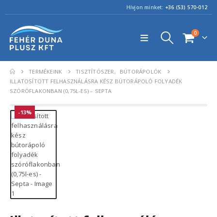
Hívjon minket:
+36 (53) 570-012
0
TERMÉKEINK
TISZTÍTÓSZER
,
BÚTORÁPOLÓK
ILLATOSÍTOTT FELHASZNÁLÁSRA KÉSZ BÚTORÁPOLÓ FOLYADÉK
SZÓRÓFLAKONBAN (0,75L-ES) – SEPTA
-13%