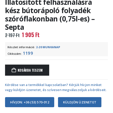
Illatosított felhasználásra
kész bútorápoló folyadék
szóróflakonban (0,75l-es) –
Septa
Original
Current
1 905
Ft
2 197
Ft
price
price
was:
is:
Készlet információ:
2-20 MUNKANAP
2
1
1199
Cikkszám:
197 Ft.
905 Ft.
KOSÁRBA TESZEM
Kérdése van a termékkel kapcsolatban? Kérjük hívjon minket
vagy küldjön üzenetet, és szívesen megválaszoljuk a kérdéseit.
HÍVJON: +36 (53) 570-012
KÜLDJÖN ÜZENETET