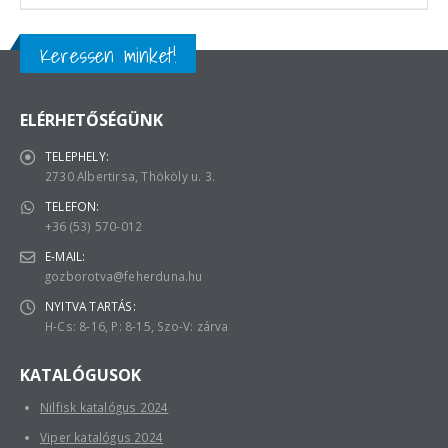
Keressen minket!
ELÉRHETŐSÉGÜNK
TELEPHELY:
2730 Albertirsa, Thököly u. 3.
TELEFON:
+36 (53) 570-012
E-MAIL:
gozborotva@feherduna.hu
NYITVA TARTÁS:
H-Cs: 8-16, P: 8-15, Szo-V: zárva
KATALÓGUSOK
Nilfisk katalógus 2024
Viper katalógus 2024