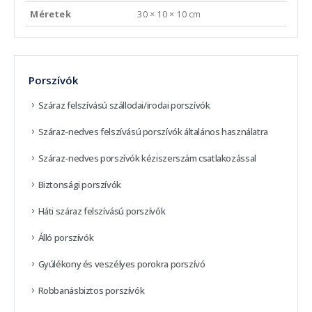
Méretek
30 × 10 × 10 cm
Porszívók
Száraz felszívású szállodai/irodai porszívók
Száraz-nedves felszívású porszívók általános használatra
Száraz-nedves porszívók kéziszerszám csatlakozással
Biztonsági porszívók
Háti száraz felszívású porszívók
Álló porszívók
Gyúlékony és veszélyes porokra porszívó
Robbanásbiztos porszívók