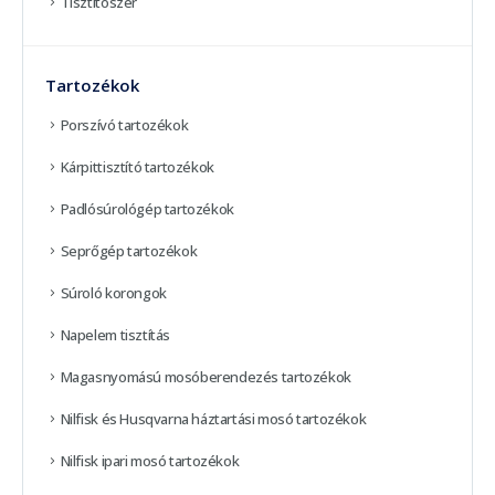
Tisztítószer
Tartozékok
Porszívó tartozékok
Kárpittisztító tartozékok
Padlósúrológép tartozékok
Seprőgép tartozékok
Súroló korongok
Napelem tisztítás
Magasnyomású mosóberendezés tartozékok
Nilfisk és Husqvarna háztartási mosó tartozékok
Nilfisk ipari mosó tartozékok