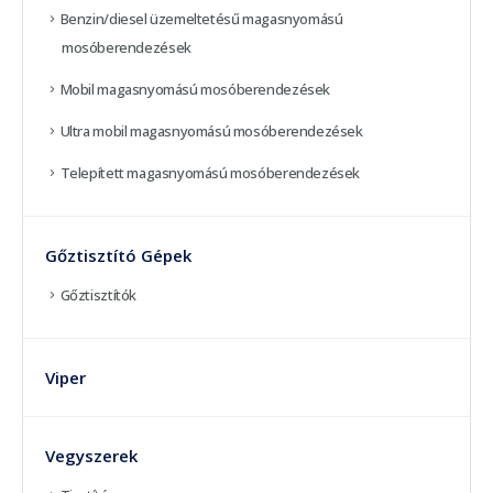
Benzin/diesel üzemeltetésű magasnyomású
mosóberendezések
Mobil magasnyomású mosóberendezések
Ultra mobil magasnyomású mosóberendezések
Telepített magasnyomású mosóberendezések
Gőztisztító Gépek
Gőztisztítók
Viper
Vegyszerek