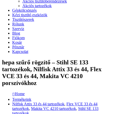
Akciós tisztítóberendezések
Akciós tartozékok
Gépkölcsönzés
Kézi tisztító eszközök
Tisztítószerek
Rólunk
Szerviz
Blog
Fiókom
Kosár
Pénztár
Kapcsolat
hepa szűrő rögzítő – Stihl SE 133
tartozékok, Nilfisk Attix 33 és 44, Flex
VCE 33 és 44, Makita VC 4210
porszívókhoz
Home
Termékeink
Nilfisk Attix 33 és 44 tartozékok
,
Flex VCE 33 és 44
tartozékok
,
Makita VC 4210 tartozékok
,
Stihl SE 133
tartozékok