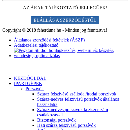
AZ ÁRAK TÁJÉKOZTATÓ JELLEGŰEK!
ELÁLLÁS A SZERZŐDÉSTŐL
Copyright © 2018 feherduna.hu - Minden jog fenntartva!
Általános szerződési feltételek (ÁSZF)
Adatkezelési tájékoztató
KEZDŐOLDAL
IPARI GÉPEK
Porszívók
Száraz felszívású szállodai/irodai porszívók
Száraz-nedves felszívású porszívók általános
használatra
Száraz-nedves porszívók kéziszerszám
csatlakozással
Biztonsági porszívók
Háti száraz felszívású porszívók