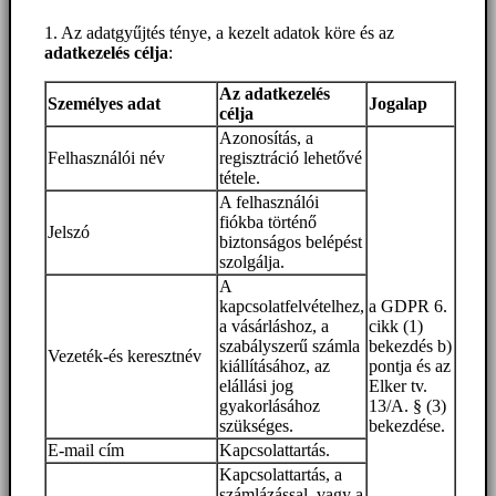
1. Az adatgyűjtés ténye, a kezelt adatok köre és az
adatkezelés célja
:
Az adatkezelés
Személyes adat
Jogalap
célja
Azonosítás, a
Felhasználói név
regisztráció lehetővé
tétele.
A felhasználói
fiókba történő
Jelszó
biztonságos belépést
szolgálja.
A
kapcsolatfelvételhez,
a GDPR 6.
a vásárláshoz, a
cikk (1)
szabályszerű számla
bekezdés b)
Vezeték-és keresztnév
kiállításához, az
pontja és az
elállási jog
Elker tv.
gyakorlásához
13/A. § (3)
szükséges.
bekezdése.
E-mail cím
Kapcsolattartás.
Kapcsolattartás, a
számlázással, vagy a