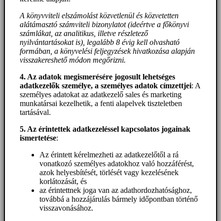
A könyvviteli elszámolást közvetlenül és közvetetten
alátámasztó számviteli bizonylatot (ideértve a főkönyvi
számlákat, az analitikus, illetve részletező
nyilvántartásokat is), legalább 8 évig kell olvasható
formában, a könyvelési feljegyzések hivatkozása alapján
visszakereshető módon megőrizni.
4. Az adatok megismerésére jogosult lehetséges
adatkezelők személye, a személyes adatok címzettjei
: A
személyes adatokat az adatkezelő sales és marketing
munkatársai kezelhetik, a fenti alapelvek tiszteletben
tartásával.
5. A
z érintettek adatkezeléssel kapcsolatos jogainak
ismertetése
:
Az érintett kérelmezheti az adatkezelőtől a rá
vonatkozó személyes adatokhoz való hozzáférést,
azok helyesbítését, törlését vagy kezelésének
korlátozását, és
az érintettnek joga van az adathordozhatósághoz,
továbbá a hozzájárulás bármely időpontban történő
visszavonásához.