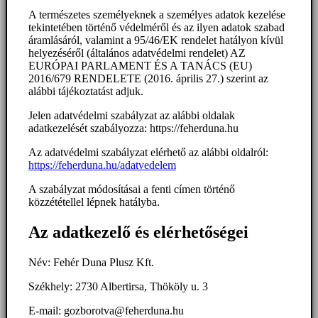
A természetes személyeknek a személyes adatok kezelése
tekintetében történő védelméről és az ilyen adatok szabad
áramlásáról, valamint a 95/46/EK rendelet hatályon kívül
helyezéséről (általános adatvédelmi rendelet) AZ
EURÓPAI PARLAMENT ÉS A TANÁCS (EU)
2016/679 RENDELETE (2016. április 27.) szerint az
alábbi tájékoztatást adjuk.
Jelen adatvédelmi szabályzat az alábbi oldalak
adatkezelését szabályozza: https://feherduna.hu
Az adatvédelmi szabályzat elérhető az alábbi oldalról:
https://feherduna.hu/adatvedelem
A szabályzat módosításai a fenti címen történő
közzététellel lépnek hatályba.
Az adatkezelő és elérhetőségei
Név: Fehér Duna Plusz Kft.
Székhely: 2730 Albertirsa, Thököly u. 3
E-mail: gozborotva@feherduna.hu