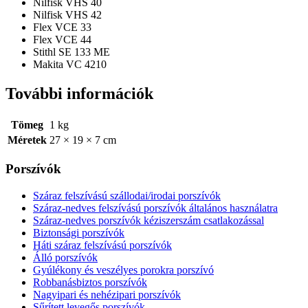
Nilfisk VHS 40
Nilfisk VHS 42
Flex VCE 33
Flex VCE 44
Stithl SE 133 ME
Makita VC 4210
További információk
Tömeg
1 kg
Méretek
27 × 19 × 7 cm
Porszívók
Száraz felszívású szállodai/irodai porszívók
Száraz-nedves felszívású porszívók általános használatra
Száraz-nedves porszívók kéziszerszám csatlakozással
Biztonsági porszívók
Háti száraz felszívású porszívók
Álló porszívók
Gyúlékony és veszélyes porokra porszívó
Robbanásbiztos porszívók
Nagyipari és nehézipari porszívók
Sűrített levegős porszívók