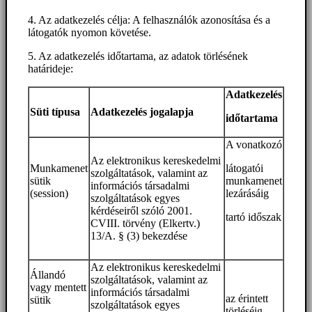
4. Az adatkezelés célja: A felhasználók azonosítása és a
látogatók nyomon követése.
5. Az adatkezelés időtartama, az adatok törlésének
határideje:
Adatkezelés
Süti típusa
Adatkezelés jogalapja
időtartama
A vonatkozó
Az elektronikus kereskedelmi
Munkamenet
látogatói
szolgáltatások, valamint az
sütik
munkamenet
információs társadalmi
(session)
lezárásáig
szolgáltatások egyes
kérdéseiről szóló 2001.
tartó időszak
CVIII. törvény (Elkertv.)
13/A. § (3) bekezdése
Az elektronikus kereskedelmi
Állandó
szolgáltatások, valamint az
vagy mentett
információs társadalmi
az érintett
sütik
szolgáltatások egyes
törléséig