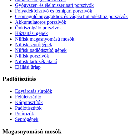
Gyógyszer- és élelmiszeripari porszívók
Folyadékfelszívó és fémipari porszívók
Csomagoló anyagokhoz és vágási hulladékhoz porszívók
Akkumulátoros porszívók
Önkiszolgáló porszívók
Háztartási gépek
Nilfisk magasnyomású mosók
Nilfisk seprőgépek
Nilfisk padlótisztító gépek
Nilfisk porszívók
Nilfisk tartozék akció
Elállási űrlap
Padlótisztítás
Egytárcsás súrolók
Felületszárító
Kárpittisztítók
Padlótisztítók
Polírozók
Seprőgépek
Magasnyomású mosók