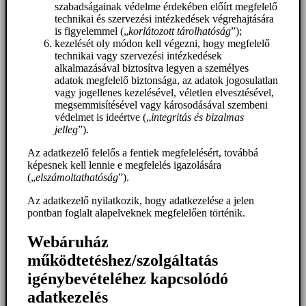
szabadságainak védelme érdekében előírt megfelelő
technikai és szervezési intézkedések végrehajtására
is figyelemmel („
korlátozott tárolhatóság
”);
kezelését oly módon kell végezni, hogy megfelelő
technikai vagy szervezési intézkedések
alkalmazásával biztosítva legyen a személyes
adatok megfelelő biztonsága, az adatok jogosulatlan
vagy jogellenes kezelésével, véletlen elvesztésével,
megsemmisítésével vagy károsodásával szembeni
védelmet is ideértve („
integritás és bizalmas
jelleg
”).
Az adatkezelő felelős a fentiek megfelelésért, továbbá
képesnek kell lennie e megfelelés igazolására
(„
elszámoltathatóság
”).
Az adatkezelő nyilatkozik, hogy adatkezelése a jelen
pontban foglalt alapelveknek megfelelően történik.
Webáruház
működtetéshez/szolgáltatás
igénybevételéhez kapcsolódó
adatkezelés