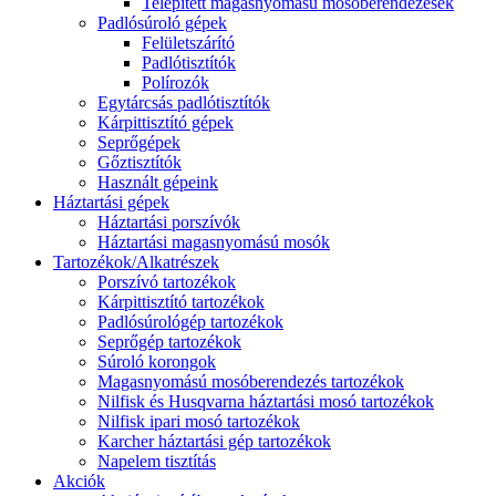
Telepített magasnyomású mosóberendezések
Padlósúroló gépek
Felületszárító
Padlótisztítók
Polírozók
Egytárcsás padlótisztítók
Kárpittisztító gépek
Seprőgépek
Gőztisztítók
Használt gépeink
Háztartási gépek
Háztartási porszívók
Háztartási magasnyomású mosók
Tartozékok/Alkatrészek
Porszívó tartozékok
Kárpittisztító tartozékok
Padlósúrológép tartozékok
Seprőgép tartozékok
Súroló korongok
Magasnyomású mosóberendezés tartozékok
Nilfisk és Husqvarna háztartási mosó tartozékok
Nilfisk ipari mosó tartozékok
Karcher háztartási gép tartozékok
Napelem tisztítás
Akciók