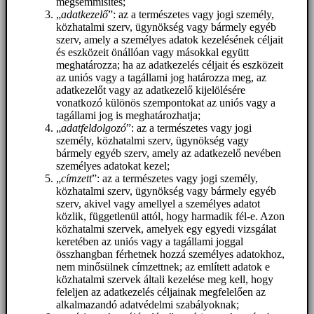
megsemmisítés;
„
adatkezelő
”: az a természetes vagy jogi személy,
közhatalmi szerv, ügynökség vagy bármely egyéb
szerv, amely a személyes adatok kezelésének céljait
és eszközeit önállóan vagy másokkal együtt
meghatározza; ha az adatkezelés céljait és eszközeit
az uniós vagy a tagállami jog határozza meg, az
adatkezelőt vagy az adatkezelő kijelölésére
vonatkozó különös szempontokat az uniós vagy a
tagállami jog is meghatározhatja;
„
adatfeldolgozó
”: az a természetes vagy jogi
személy, közhatalmi szerv, ügynökség vagy
bármely egyéb szerv, amely az adatkezelő nevében
személyes adatokat kezel;
„
címzett
”: az a természetes vagy jogi személy,
közhatalmi szerv, ügynökség vagy bármely egyéb
szerv, akivel vagy amellyel a személyes adatot
közlik, függetlenül attól, hogy harmadik fél-e. Azon
közhatalmi szervek, amelyek egy egyedi vizsgálat
keretében az uniós vagy a tagállami joggal
összhangban férhetnek hozzá személyes adatokhoz,
nem minősülnek címzettnek; az említett adatok e
közhatalmi szervek általi kezelése meg kell, hogy
feleljen az adatkezelés céljainak megfelelően az
alkalmazandó adatvédelmi szabályoknak;