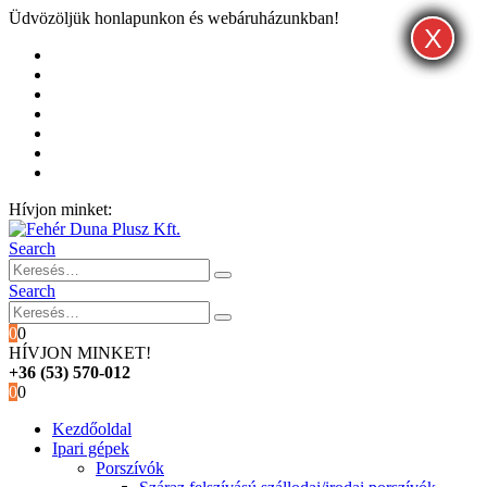
Üdvözöljük honlapunkon és webáruházunkban!
X
X
X
Kezdőoldal
Rólunk
Hivatalos garancia és márkaszervíz
Blog
Fiókom
Kosár
Pénztár
Hívjon minket:
+36 (53) 570-012
Search
Search
0
0
HÍVJON MINKET!
+36 (53) 570-012
0
0
Kezdőoldal
Ipari gépek
Porszívók