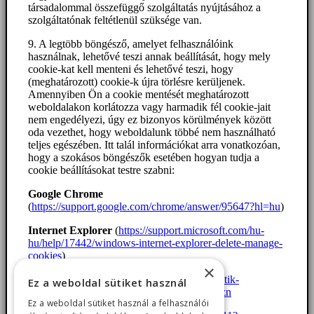
társadalommal összefüggő szolgáltatás nyújtásához a
szolgáltatónak feltétlenül szüksége van.
9. A legtöbb böngésző, amelyet felhasználóink
használnak, lehetővé teszi annak beállítását, hogy mely
cookie-kat kell menteni és lehetővé teszi, hogy
(meghatározott) cookie-k újra törlésre kerüljenek.
Amennyiben Ön a cookie mentését meghatározott
weboldalakon korlátozza vagy harmadik fél cookie-jait
nem engedélyezi, úgy ez bizonyos körülmények között
oda vezethet, hogy weboldalunk többé nem használható
teljes egészében. Itt talál információkat arra vonatkozóan,
hogy a szokásos böngészők esetében hogyan tudja a
cookie beállításokat testre szabni:
Google Chrome
(
https://support.google.com/chrome/answer/95647?hl=hu
)
Internet Explorer
(
https://support.microsoft.com/hu-
hu/help/17442/windows-internet-explorer-delete-manage-
cookies
)
×
Firefox
(
https://support.mozilla.org/hu/kb/sutik-
Ez a weboldal sütiket használ
engedelyezese-es-tiltasa-amit-weboldak-haszn
Ez a weboldal sütiket használ a felhasználói