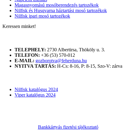
Magasnyomású mosóberendezés tartozékok
Nilfisk és Husqvarna háztartási mosó tartozékok
Nilfisk ipari mosó tartozékok
Keressen minket!
ELÉRHETŐSÉGÜNK
TELEPHELY:
2730 Albertirsa, Thököly u. 3.
TELEFON:
+36 (53) 570-012
E-MAIL:
gozborotva@feherduna.hu
NYITVA TARTÁS:
H-Cs: 8-16, P: 8-15, Szo-V: zárva
KATALÓGUSOK
Nilfisk katalógus 2024
Viper katalógus 2024
Bankkártyás fizetési tájékoztató