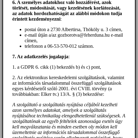
6. A személyes adatokhoz
való hozzáférést
, azok
törlését, módosítását, vagy kezelésének korlátozását,
az adatok hordozhatóságát az alábbi módokon tudja
érintett kezdeményezni
:
postai úton a 2730 Albertirsa, Thököly u. 3 címen,
e-mail útján a/az gozborotva@feherduna.hu e-mail
címen,
telefonon a 06-53-570-012 számon.
7. Az adatkezelés jogalapja
:
1. a GDPR 6. cikk (1) bekezdés b) és c) pont,
2. Az elektronikus kereskedelemi szolgáltatások, valamint
az információs társadalommal összefüggő szolgáltatások
egyes kérdéseiről szóló 2001. évi CVIII. törvény (a
továbbiakban: Elker tv.) 13/A. § (3) bekezdése:
A szolgáltató a szolgáltatás nyújtása céljából kezelheti
azon személyes adatokat, amelyek a szolgáltatás
nyújtásához technikailag elengedhetetlenül szükségesek. A
szolgáltatónak az egyéb feltételek azonossága esetén úgy
kell megválasztania és minden esetben oly módon kell
üzemeltetnie az információs társadalommal összefüggő
szolgáltatás nyújtása során alkalmazott eszközöket, hogy