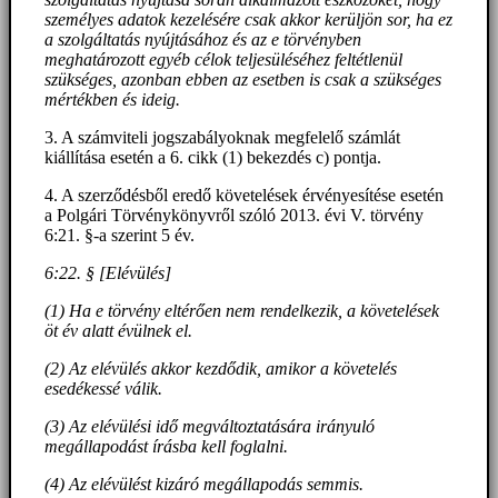
személyes adatok kezelésére csak akkor kerüljön sor, ha ez
a szolgáltatás nyújtásához és az e törvényben
meghatározott egyéb célok teljesüléséhez feltétlenül
szükséges, azonban ebben az esetben is csak a szükséges
mértékben és ideig.
3. A számviteli jogszabályoknak megfelelő számlát
kiállítása esetén a 6. cikk (1) bekezdés c) pontja.
4. A szerződésből eredő követelések érvényesítése esetén
a Polgári Törvénykönyvről szóló 2013. évi V. törvény
6:21. §-a szerint 5 év.
6:22. § [Elévülés]
(1) Ha e törvény eltérően nem rendelkezik, a követelések
öt év alatt évülnek el.
(2) Az elévülés akkor kezdődik, amikor a követelés
esedékessé válik.
(3) Az elévülési idő megváltoztatására irányuló
megállapodást írásba kell foglalni.
(4) Az elévülést kizáró megállapodás semmis.