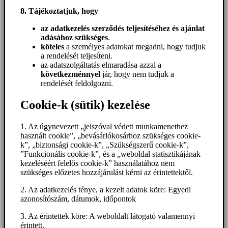
8. Tájékoztatjuk, hogy
az adatkezelés szerződés teljesítéséhez és ajánlat
adásához szükséges
.
köteles
a személyes adatokat megadni, hogy tudjuk
a rendelését teljesíteni.
az adatszolgáltatás elmaradása azzal a
következménnyel
jár, hogy nem tudjuk a
rendelését feldolgozni.
Cookie-k (sütik) kezelése
1. Az úgynevezett „jelszóval védett munkamenethez
használt cookie”, „bevásárlókosárhoz szükséges cookie-
k”, „biztonsági cookie-k”, „Szükségszerű cookie-k”,
”Funkcionális cookie-k”, és a „weboldal statisztikájának
kezeléséért felelős cookie-k” használatához nem
szükséges előzetes hozzájárulást kérni az érintettektől.
2. Az adatkezelés ténye, a kezelt adatok köre: Egyedi
azonosítószám, dátumok, időpontok
3. Az érintettek köre: A weboldalt látogató valamennyi
érintett.