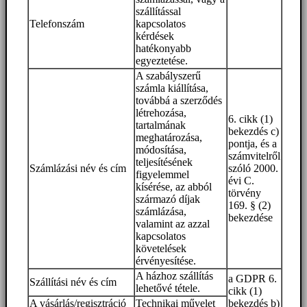
szállítással
Telefonszám
kapcsolatos
kérdések
hatékonyabb
egyeztetése.
A szabályszerű
számla kiállítása,
továbbá a szerződés
létrehozása,
6. cikk (1)
tartalmának
bekezdés c)
meghatározása,
pontja, és a
módosítása,
számvitelről
teljesítésének
Számlázási név és cím
szóló 2000.
figyelemmel
évi C.
kísérése, az abból
törvény
származó díjak
169. § (2)
számlázása,
bekezdése
valamint az azzal
kapcsolatos
követelések
érvényesítése.
A házhoz szállítás
a GDPR 6.
Szállítási név és cím
lehetővé tétele.
cikk (1)
A vásárlás/regisztráció
Technikai művelet
bekezdés b)