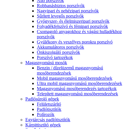
Álló porszívók
Robbanásbiztos porszívók
Nagyipari és nehézipari porszívók
Sűrített levegős porszívók
Gyógyszer- és élelmiszeripari porszívók
Folyadékfelszívó és fémipari porszívók
Csomagoló anyagokhoz és vágási hulladékhoz
porszívók
Gyúlékony és veszélyes porokra porszívó
Akkumulátoros porszívók
Önkiszolgáló porszívók
Porszívó tartozékok
Magasnyomású mosók
Benzin / dízelüzemű magasnyomású
mosóberendezések
Mobil magasnyomású mosóberendezések
Ultra mobil magasnyomású mosóberendezések
Magasnyomású mosóberendezés tartozékok
Telepített magasnyomású mosóberendezések
Padlósúroló gépek
Felületszárító
Padlótisztítók
Polírozók
Egytárcsás padlótisztítók
Kárpittisztító gépek