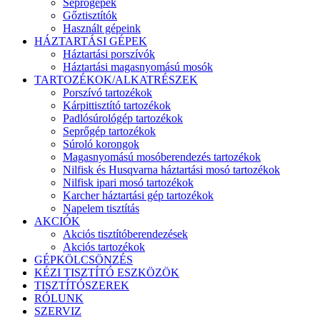
Seprőgépek
Gőztisztítók
Használt gépeink
HÁZTARTÁSI GÉPEK
Háztartási porszívók
Háztartási magasnyomású mosók
TARTOZÉKOK/ALKATRÉSZEK
Porszívó tartozékok
Kárpittisztító tartozékok
Padlósúrológép tartozékok
Seprőgép tartozékok
Súroló korongok
Magasnyomású mosóberendezés tartozékok
Nilfisk és Husqvarna háztartási mosó tartozékok
Nilfisk ipari mosó tartozékok
Karcher háztartási gép tartozékok
Napelem tisztítás
AKCIÓK
Akciós tisztítóberendezések
Akciós tartozékok
GÉPKÖLCSÖNZÉS
KÉZI TISZTÍTÓ ESZKÖZÖK
TISZTÍTÓSZEREK
RÓLUNK
SZERVIZ