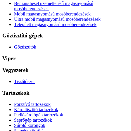
Benzin/diesel üzemeltetésű magasnyomású
mosóberendezések
Mobil magasnyomású mosóberendezések
Ultra mobil magasnyomású mosóberendezések
Telepített magasnyomású mosóberendezések
Gőztisztító gépek
Gőztisztítók
Viper
Vegyszerek
Tisztítószer
Tartozékok
Porszívó tartozékok
Kárpittisztító tartozékok
Padlósúrológép tartozékok
Seprőgép tartozékok
Súroló korongok
Napelem tisztítás