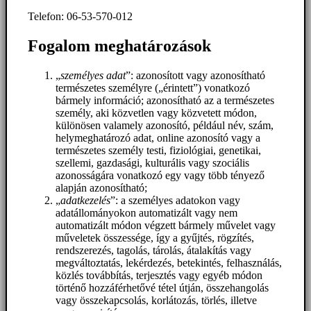
Telefon: 06-53-570-012
Fogalom meghatározások
„
személyes adat
”: azonosított vagy azonosítható
természetes személyre („érintett”) vonatkozó
bármely információ; azonosítható az a természetes
személy, aki közvetlen vagy közvetett módon,
különösen valamely azonosító, például név, szám,
helymeghatározó adat, online azonosító vagy a
természetes személy testi, fiziológiai, genetikai,
szellemi, gazdasági, kulturális vagy szociális
azonosságára vonatkozó egy vagy több tényező
alapján azonosítható;
„
adatkezelés
”: a személyes adatokon vagy
adatállományokon automatizált vagy nem
automatizált módon végzett bármely művelet vagy
műveletek összessége, így a gyűjtés, rögzítés,
rendszerezés, tagolás, tárolás, átalakítás vagy
megváltoztatás, lekérdezés, betekintés, felhasználás,
közlés továbbítás, terjesztés vagy egyéb módon
történő hozzáférhetővé tétel útján, összehangolás
vagy összekapcsolás, korlátozás, törlés, illetve