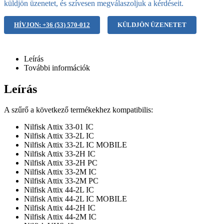
küldjön üzenetet, és szívesen megválaszoljuk a kérdéseit.
HÍVJON: +36 (53) 570-012
KÜLDJÖN ÜZENETET
Leírás
További információk
Leírás
A szűrő a következő termékekhez kompatibilis:
Nilfisk Attix 33-01 IC
Nilfisk Attix 33-2L IC
Nilfisk Attix 33-2L IC MOBILE
Nilfisk Attix 33-2H IC
Nilfisk Attix 33-2H PC
Nilfisk Attix 33-2M IC
Nilfisk Attix 33-2M PC
Nilfisk Attix 44-2L IC
Nilfisk Attix 44-2L IC MOBILE
Nilfisk Attix 44-2H IC
Nilfisk Attix 44-2M IC