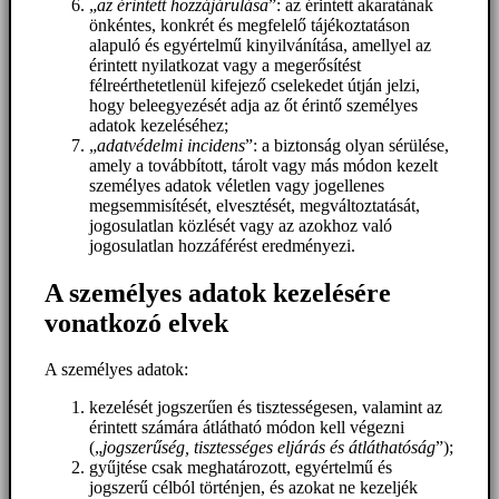
„
az érintett hozzájárulása
”: az érintett akaratának
önkéntes, konkrét és megfelelő tájékoztatáson
alapuló és egyértelmű kinyilvánítása, amellyel az
érintett nyilatkozat vagy a megerősítést
félreérthetetlenül kifejező cselekedet útján jelzi,
hogy beleegyezését adja az őt érintő személyes
adatok kezeléséhez;
„
adatvédelmi incidens
”: a biztonság olyan sérülése,
amely a továbbított, tárolt vagy más módon kezelt
személyes adatok véletlen vagy jogellenes
megsemmisítését, elvesztését, megváltoztatását,
jogosulatlan közlését vagy az azokhoz való
jogosulatlan hozzáférést eredményezi.
A személyes adatok kezelésére
vonatkozó elvek
A személyes adatok:
kezelését jogszerűen és tisztességesen, valamint az
érintett számára átlátható módon kell végezni
(„
jogszerűség, tisztességes eljárás és átláthatóság
”);
gyűjtése csak meghatározott, egyértelmű és
jogszerű célból történjen, és azokat ne kezeljék