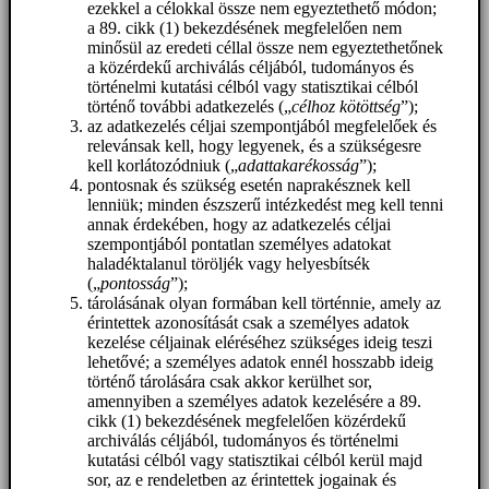
ezekkel a célokkal össze nem egyeztethető módon;
a 89. cikk (1) bekezdésének megfelelően nem
minősül az eredeti céllal össze nem egyeztethetőnek
a közérdekű archiválás céljából, tudományos és
történelmi kutatási célból vagy statisztikai célból
történő további adatkezelés („
célhoz kötöttség
”);
az adatkezelés céljai szempontjából megfelelőek és
relevánsak kell, hogy legyenek, és a szükségesre
kell korlátozódniuk („
adattakarékosság
”);
pontosnak és szükség esetén naprakésznek kell
lenniük; minden észszerű intézkedést meg kell tenni
annak érdekében, hogy az adatkezelés céljai
szempontjából pontatlan személyes adatokat
haladéktalanul töröljék vagy helyesbítsék
(„
pontosság
”);
tárolásának olyan formában kell történnie, amely az
érintettek azonosítását csak a személyes adatok
kezelése céljainak eléréséhez szükséges ideig teszi
lehetővé; a személyes adatok ennél hosszabb ideig
történő tárolására csak akkor kerülhet sor,
amennyiben a személyes adatok kezelésére a 89.
cikk (1) bekezdésének megfelelően közérdekű
archiválás céljából, tudományos és történelmi
kutatási célból vagy statisztikai célból kerül majd
sor, az e rendeletben az érintettek jogainak és