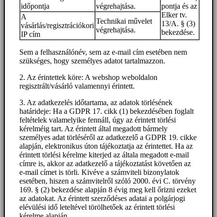
időpontja
végrehajtása.
pontja és az
Elker tv.
A
Technikai művelet
13/A. § (3)
vásárlás/regisztrációkori
végrehajtása.
bekezdése.
IP cím
Sem a felhasználónév, sem az e-mail cím esetében nem
szükséges, hogy személyes adatot tartalmazzon.
2. Az érintettek köre: A webshop weboldalon
regisztrált/vásárló valamennyi érintett.
3. Az adatkezelés időtartama, az adatok törlésének
határideje: Ha a GDPR 17. cikk (1) bekezdésében foglalt
feltételek valamelyike fennáll, úgy az érintett törlési
kérelméig tart. Az érintett által megadott bármely
személyes adat törléséről az adatkezelő a GDPR 19. cikke
alapján, elektronikus úton tájékoztatja az érintettet. Ha az
érintett törlési kérelme kiterjed az általa megadott e-mail
címre is, akkor az adatkezelő a tájékoztatást követően az
e-mail címet is törli. Kivéve a számviteli bizonylatok
esetében, hiszen a számvitelről szóló 2000. évi C. törvény
169. § (2) bekezdése alapján 8 évig meg kell őrizni ezeket
az adatokat. Az érintett szerződéses adatai a polgárjogi
elévülési idő leteltével törölhetőek az érintett törlési
kérelme alapján.