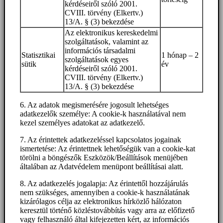
kérdéseiről szóló 2001.
CVIII. törvény (Elkertv.)
13/A. § (3) bekezdése
Az elektronikus kereskedelmi
szolgáltatások, valamint az
információs társadalmi
Statisztikai
1 hónap – 2
szolgáltatások egyes
sütik
év
kérdéseiről szóló 2001.
CVIII. törvény (Elkertv.)
13/A. § (3) bekezdése
6. Az adatok megismerésére jogosult lehetséges
adatkezelők személye: A cookie-k használatával nem
kezel személyes adatokat az adatkezelő.
7. Az érintettek adatkezeléssel kapcsolatos jogainak
ismertetése: Az érintettnek lehetőségük van a cookie-kat
törölni a böngészők Eszközök/Beállítások menüjében
általában az Adatvédelem menüpont beállításai alatt.
8. Az adatkezelés jogalapja: Az érintettől hozzájárulás
nem szükséges, amennyiben a cookie-k használatának
kizárólagos célja az elektronikus hírközlő hálózaton
keresztül történő közléstovábbítás vagy arra az előfizető
vagy felhasználó által kifejezetten kért, az információs