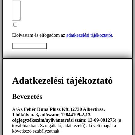
Elolvastam és elfogadom az
adatkezelési tájékoztatót
.
Üzenet elküldése
Adatkezelési tájékoztató
Bevezetés
A/Az
Fehér Duna Plusz Kft. (2730 Albertirsa,
Thököly u. 3, adószám: 12844199-2-13,
cégjegyzékszám/nyilvántartási szám: 13-09-091275)
(a
továbbiakban: Szolgáltató, adatkezelő) alá veti magát a
következő szabályzatnak: