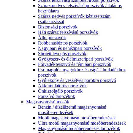
Száraz felszívású szállodai/irodai porszívók
Száraz-nedves felszívású porszívók általános
használatra
Száraz-nedves porszívók kéziszerszám
csatlakozással
Biztonsági porszívók
Háti száraz felszívású porszívók
Álló porszívók
Robbanásbiztos porszívók
Nagyipari és nehézipari porszívók
Sűrített levegős porszívók
Gyógyszer- és élelmiszeripari porszívók
Folyadékfelszívó és fémipari porszívók
Csomagoló anyagokhoz és vágási hulladékhoz
porszívók
Gyúlékony és veszélyes porokra porszívó
Akkumulátoros porszívók
Önkiszolgáló porszívók
Porszívó tartozékok
Magasnyomású mosók
Benzin / dízelüzemű magasnyomású
mosóberendezések
Mobil magasnyomású mosóberendezések
Ultra mobil magasnyomású mosóberendezések
Magasnyomású mosóberendezés tartozékok