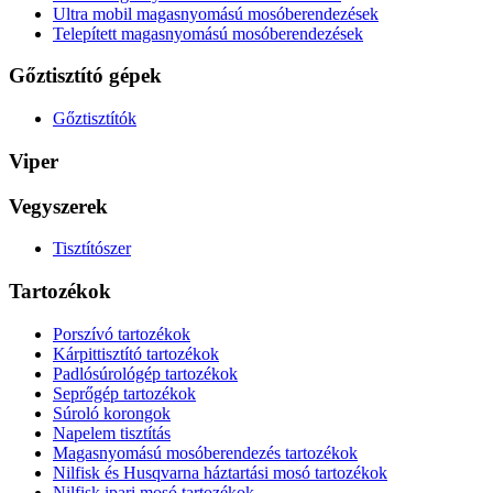
Ultra mobil magasnyomású mosóberendezések
Telepített magasnyomású mosóberendezések
Gőztisztító gépek
Gőztisztítók
Viper
Vegyszerek
Tisztítószer
Tartozékok
Porszívó tartozékok
Kárpittisztító tartozékok
Padlósúrológép tartozékok
Seprőgép tartozékok
Súroló korongok
Napelem tisztítás
Magasnyomású mosóberendezés tartozékok
Nilfisk és Husqvarna háztartási mosó tartozékok
Nilfisk ipari mosó tartozékok