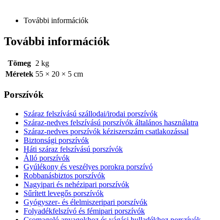
További információk
További információk
Tömeg
2 kg
Méretek
55 × 20 × 5 cm
Porszívók
Száraz felszívású szállodai/irodai porszívók
Száraz-nedves felszívású porszívók általános használatra
Száraz-nedves porszívók kéziszerszám csatlakozással
Biztonsági porszívók
Háti száraz felszívású porszívók
Álló porszívók
Gyúlékony és veszélyes porokra porszívó
Robbanásbiztos porszívók
Nagyipari és nehézipari porszívók
Sűrített levegős porszívók
Gyógyszer- és élelmiszeripari porszívók
Folyadékfelszívó és fémipari porszívók
Csomagoló anyagokhoz és vágási hulladékhoz porszívók