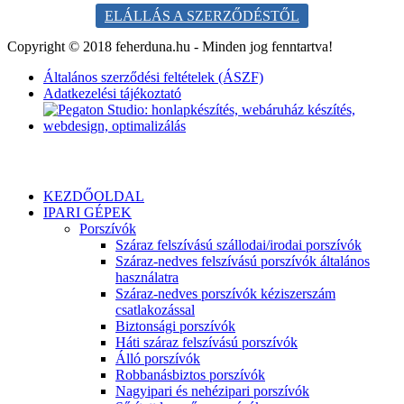
ELÁLLÁS A SZERZŐDÉSTŐL
Copyright © 2018 feherduna.hu - Minden jog fenntartva!
Általános szerződési feltételek (ÁSZF)
Adatkezelési tájékoztató
KEZDŐOLDAL
IPARI GÉPEK
Porszívók
Száraz felszívású szállodai/irodai porszívók
Száraz-nedves felszívású porszívók általános
használatra
Száraz-nedves porszívók kéziszerszám
csatlakozással
Biztonsági porszívók
Háti száraz felszívású porszívók
Álló porszívók
Robbanásbiztos porszívók
Nagyipari és nehézipari porszívók