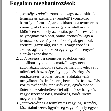
Fogalom meghatározások
„
személyes adat
”: azonosított vagy azonosítható
természetes személyre („érintett”) vonatkozó
bármely információ; azonosítható az a természetes
személy, aki közvetlen vagy közvetett módon,
különösen valamely azonosító, például név, szám,
helymeghatározó adat, online azonosító vagy a
természetes személy testi, fiziológiai, genetikai,
szellemi, gazdasági, kulturális vagy szociális
azonosságára vonatkozó egy vagy több tényező
alapján azonosítható;
„
adatkezelés
”: a személyes adatokon vagy
adatállományokon automatizált vagy nem
automatizált módon végzett bármely művelet vagy
műveletek összessége, így a gyűjtés, rögzítés,
rendszerezés, tagolás, tárolás, átalakítás vagy
megváltoztatás, lekérdezés, betekintés, felhasználás,
közlés továbbítás, terjesztés vagy egyéb módon
történő hozzáférhetővé tétel útján, összehangolás
vagy összekapcsolás, korlátozás, törlés, illetve
megsemmisítés;
„
adatkezelő
”: az a természetes vagy jogi személy,
közhatalmi szerv, ügynökség vagy bármely egyéb