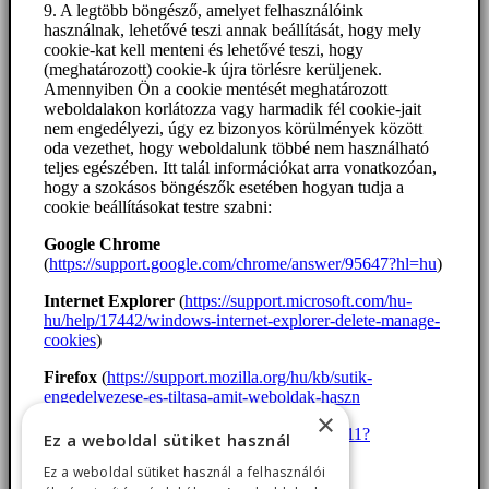
9. A legtöbb böngésző, amelyet felhasználóink
használnak, lehetővé teszi annak beállítását, hogy mely
cookie-kat kell menteni és lehetővé teszi, hogy
(meghatározott) cookie-k újra törlésre kerüljenek.
Amennyiben Ön a cookie mentését meghatározott
weboldalakon korlátozza vagy harmadik fél cookie-jait
nem engedélyezi, úgy ez bizonyos körülmények között
oda vezethet, hogy weboldalunk többé nem használható
teljes egészében. Itt talál információkat arra vonatkozóan,
hogy a szokásos böngészők esetében hogyan tudja a
cookie beállításokat testre szabni:
Google Chrome
(
https://support.google.com/chrome/answer/95647?hl=hu
)
Internet Explorer
(
https://support.microsoft.com/hu-
hu/help/17442/windows-internet-explorer-delete-manage-
cookies
)
Firefox
(
https://support.mozilla.org/hu/kb/sutik-
engedelyezese-es-tiltasa-amit-weboldak-haszn
×
Safari
(
https://support.apple.com/kb/PH21411?
Ez a weboldal sütiket használ
locale=hu_HU
)
Ez a weboldal sütiket használ a felhasználói