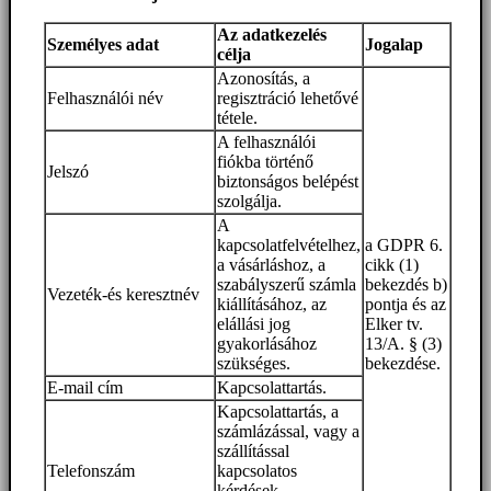
Az adatkezelés
Személyes adat
Jogalap
célja
Azonosítás, a
Felhasználói név
regisztráció lehetővé
tétele.
A felhasználói
fiókba történő
Jelszó
biztonságos belépést
szolgálja.
A
kapcsolatfelvételhez,
a GDPR 6.
a vásárláshoz, a
cikk (1)
szabályszerű számla
bekezdés b)
Vezeték-és keresztnév
kiállításához, az
pontja és az
elállási jog
Elker tv.
gyakorlásához
13/A. § (3)
szükséges.
bekezdése.
E-mail cím
Kapcsolattartás.
Kapcsolattartás, a
számlázással, vagy a
szállítással
Telefonszám
kapcsolatos
kérdések