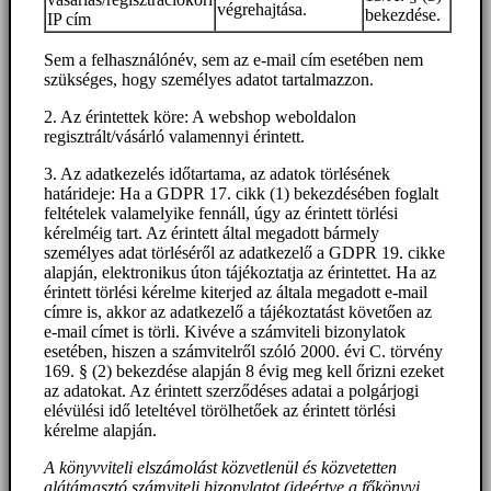
végrehajtása.
bekezdése.
IP cím
Sem a felhasználónév, sem az e-mail cím esetében nem
szükséges, hogy személyes adatot tartalmazzon.
2. Az érintettek köre: A webshop weboldalon
regisztrált/vásárló valamennyi érintett.
3. Az adatkezelés időtartama, az adatok törlésének
határideje: Ha a GDPR 17. cikk (1) bekezdésében foglalt
feltételek valamelyike fennáll, úgy az érintett törlési
kérelméig tart. Az érintett által megadott bármely
személyes adat törléséről az adatkezelő a GDPR 19. cikke
alapján, elektronikus úton tájékoztatja az érintettet. Ha az
érintett törlési kérelme kiterjed az általa megadott e-mail
címre is, akkor az adatkezelő a tájékoztatást követően az
e-mail címet is törli. Kivéve a számviteli bizonylatok
esetében, hiszen a számvitelről szóló 2000. évi C. törvény
169. § (2) bekezdése alapján 8 évig meg kell őrizni ezeket
az adatokat. Az érintett szerződéses adatai a polgárjogi
elévülési idő leteltével törölhetőek az érintett törlési
kérelme alapján.
A könyvviteli elszámolást közvetlenül és közvetetten
alátámasztó számviteli bizonylatot (ideértve a főkönyvi