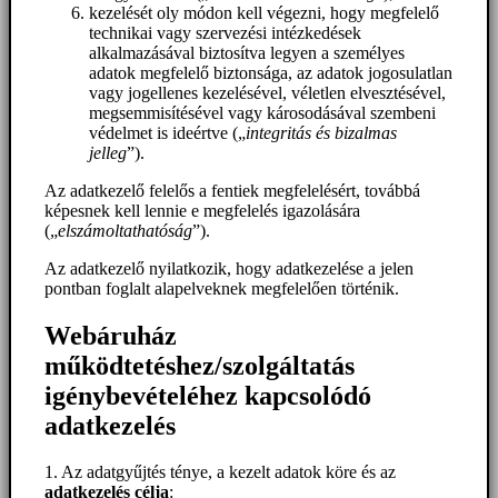
kezelését oly módon kell végezni, hogy megfelelő
technikai vagy szervezési intézkedések
alkalmazásával biztosítva legyen a személyes
adatok megfelelő biztonsága, az adatok jogosulatlan
vagy jogellenes kezelésével, véletlen elvesztésével,
megsemmisítésével vagy károsodásával szembeni
védelmet is ideértve („
integritás és bizalmas
jelleg
”).
Az adatkezelő felelős a fentiek megfelelésért, továbbá
képesnek kell lennie e megfelelés igazolására
(„
elszámoltathatóság
”).
Az adatkezelő nyilatkozik, hogy adatkezelése a jelen
pontban foglalt alapelveknek megfelelően történik.
Webáruház
működtetéshez/szolgáltatás
igénybevételéhez kapcsolódó
adatkezelés
1. Az adatgyűjtés ténye, a kezelt adatok köre és az
adatkezelés célja
: