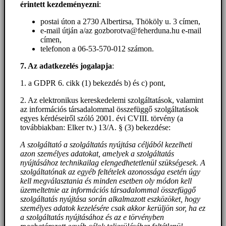
érintett kezdeményezni
:
postai úton a 2730 Albertirsa, Thököly u. 3 címen,
e-mail útján a/az gozborotva@feherduna.hu e-mail
címen,
telefonon a 06-53-570-012 számon.
7. Az adatkezelés jogalapja
:
1. a GDPR 6. cikk (1) bekezdés b) és c) pont,
2. Az elektronikus kereskedelemi szolgáltatások, valamint
az információs társadalommal összefüggő szolgáltatások
egyes kérdéseiről szóló 2001. évi CVIII. törvény (a
továbbiakban: Elker tv.) 13/A. § (3) bekezdése:
A szolgáltató a szolgáltatás nyújtása céljából kezelheti
azon személyes adatokat, amelyek a szolgáltatás
nyújtásához technikailag elengedhetetlenül szükségesek. A
szolgáltatónak az egyéb feltételek azonossága esetén úgy
kell megválasztania és minden esetben oly módon kell
üzemeltetnie az információs társadalommal összefüggő
szolgáltatás nyújtása során alkalmazott eszközöket, hogy
személyes adatok kezelésére csak akkor kerüljön sor, ha ez
a szolgáltatás nyújtásához és az e törvényben