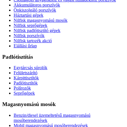
Akkumulátoros porszívók
Önkiszolgáló porszívók
Háztartási gépek
Nilfisk magasnyomású mosók
Nilfisk seprőgépek
Nilfisk padlótisztító gépek
Nilfisk porszívók
Nilfisk tartozék akció
Elállási űrlap
Padlótisztítás
Egytárcsás súrolók
Felületszárító
Kárpittisztítók
Padlótisztítók
Polírozók
Seprőgépek
Magasnyomású mosók
Benzin/diesel üzemeltetésű magasnyomású
mosóberendezések
Mobil magasnyomású mosóberendezések