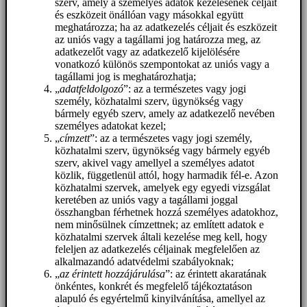
szerv, amely a személyes adatok kezelésének céljait
és eszközeit önállóan vagy másokkal együtt
meghatározza; ha az adatkezelés céljait és eszközeit
az uniós vagy a tagállami jog határozza meg, az
adatkezelőt vagy az adatkezelő kijelölésére
vonatkozó különös szempontokat az uniós vagy a
tagállami jog is meghatározhatja;
„
adatfeldolgozó
”: az a természetes vagy jogi
személy, közhatalmi szerv, ügynökség vagy
bármely egyéb szerv, amely az adatkezelő nevében
személyes adatokat kezel;
„
címzett
”: az a természetes vagy jogi személy,
közhatalmi szerv, ügynökség vagy bármely egyéb
szerv, akivel vagy amellyel a személyes adatot
közlik, függetlenül attól, hogy harmadik fél-e. Azon
közhatalmi szervek, amelyek egy egyedi vizsgálat
keretében az uniós vagy a tagállami joggal
összhangban férhetnek hozzá személyes adatokhoz,
nem minősülnek címzettnek; az említett adatok e
közhatalmi szervek általi kezelése meg kell, hogy
feleljen az adatkezelés céljainak megfelelően az
alkalmazandó adatvédelmi szabályoknak;
„
az érintett hozzájárulása
”: az érintett akaratának
önkéntes, konkrét és megfelelő tájékoztatáson
alapuló és egyértelmű kinyilvánítása, amellyel az