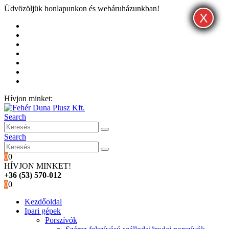
Üdvözöljük honlapunkon és webáruházunkban!
X
X
X
Kezdőoldal
Rólunk
Hivatalos garancia és márkaszervíz
Blog
Fiókom
Kosár
Pénztár
Hívjon minket:
+36 (53) 570-012
Search
Search
0
0
HÍVJON MINKET!
+36 (53) 570-012
0
0
Kezdőoldal
Ipari gépek
Porszívók