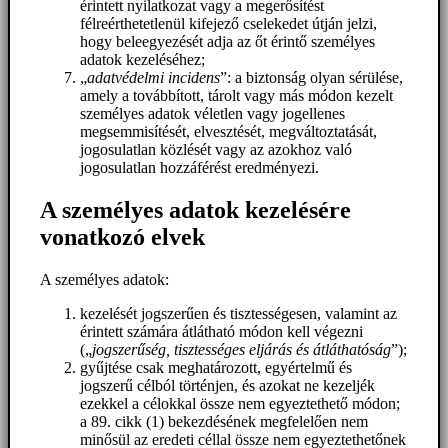
érintett nyilatkozat vagy a megerősítést
félreérthetetlenül kifejező cselekedet útján jelzi,
hogy beleegyezését adja az őt érintő személyes
adatok kezeléséhez;
„
adatvédelmi incidens
”: a biztonság olyan sérülése,
amely a továbbított, tárolt vagy más módon kezelt
személyes adatok véletlen vagy jogellenes
megsemmisítését, elvesztését, megváltoztatását,
jogosulatlan közlését vagy az azokhoz való
jogosulatlan hozzáférést eredményezi.
A személyes adatok kezelésére
vonatkozó elvek
A személyes adatok:
kezelését jogszerűen és tisztességesen, valamint az
érintett számára átlátható módon kell végezni
(„
jogszerűség, tisztességes eljárás és átláthatóság
”);
gyűjtése csak meghatározott, egyértelmű és
jogszerű célból történjen, és azokat ne kezeljék
ezekkel a célokkal össze nem egyeztethető módon;
a 89. cikk (1) bekezdésének megfelelően nem
minősül az eredeti céllal össze nem egyeztethetőnek