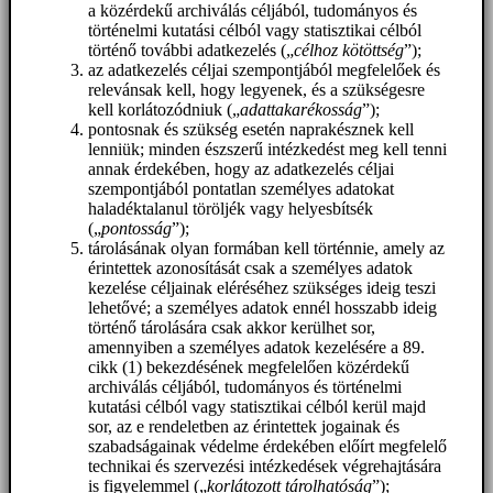
a közérdekű archiválás céljából, tudományos és
történelmi kutatási célból vagy statisztikai célból
történő további adatkezelés („
célhoz kötöttség
”);
az adatkezelés céljai szempontjából megfelelőek és
relevánsak kell, hogy legyenek, és a szükségesre
kell korlátozódniuk („
adattakarékosság
”);
pontosnak és szükség esetén naprakésznek kell
lenniük; minden észszerű intézkedést meg kell tenni
annak érdekében, hogy az adatkezelés céljai
szempontjából pontatlan személyes adatokat
haladéktalanul töröljék vagy helyesbítsék
(„
pontosság
”);
tárolásának olyan formában kell történnie, amely az
érintettek azonosítását csak a személyes adatok
kezelése céljainak eléréséhez szükséges ideig teszi
lehetővé; a személyes adatok ennél hosszabb ideig
történő tárolására csak akkor kerülhet sor,
amennyiben a személyes adatok kezelésére a 89.
cikk (1) bekezdésének megfelelően közérdekű
archiválás céljából, tudományos és történelmi
kutatási célból vagy statisztikai célból kerül majd
sor, az e rendeletben az érintettek jogainak és
szabadságainak védelme érdekében előírt megfelelő
technikai és szervezési intézkedések végrehajtására
is figyelemmel („
korlátozott tárolhatóság
”);