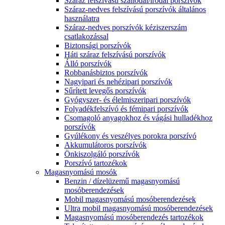
Száraz felszívású szállodai/irodai porszívók
Száraz-nedves felszívású porszívók általános
használatra
Száraz-nedves porszívók kéziszerszám
csatlakozással
Biztonsági porszívók
Háti száraz felszívású porszívók
Álló porszívók
Robbanásbiztos porszívók
Nagyipari és nehézipari porszívók
Sűrített levegős porszívók
Gyógyszer- és élelmiszeripari porszívók
Folyadékfelszívó és fémipari porszívók
Csomagoló anyagokhoz és vágási hulladékhoz
porszívók
Gyúlékony és veszélyes porokra porszívó
Akkumulátoros porszívók
Önkiszolgáló porszívók
Porszívó tartozékok
Magasnyomású mosók
Benzin / dízelüzemű magasnyomású
mosóberendezések
Mobil magasnyomású mosóberendezések
Ultra mobil magasnyomású mosóberendezések
Magasnyomású mosóberendezés tartozékok