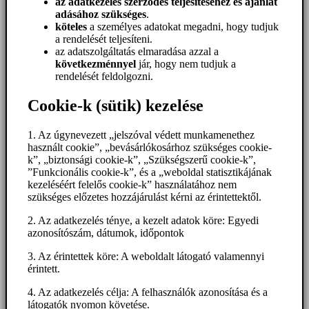
az adatkezelés szerződés teljesítéséhez és ajánlat
adásához szükséges
.
köteles
a személyes adatokat megadni, hogy tudjuk
a rendelését teljesíteni.
az adatszolgáltatás elmaradása azzal a
következménnyel
jár, hogy nem tudjuk a
rendelését feldolgozni.
Cookie-k (sütik) kezelése
1. Az úgynevezett „jelszóval védett munkamenethez
használt cookie”, „bevásárlókosárhoz szükséges cookie-
k”, „biztonsági cookie-k”, „Szükségszerű cookie-k”,
”Funkcionális cookie-k”, és a „weboldal statisztikájának
kezeléséért felelős cookie-k” használatához nem
szükséges előzetes hozzájárulást kérni az érintettektől.
2. Az adatkezelés ténye, a kezelt adatok köre: Egyedi
azonosítószám, dátumok, időpontok
3. Az érintettek köre: A weboldalt látogató valamennyi
érintett.
4. Az adatkezelés célja: A felhasználók azonosítása és a
látogatók nyomon követése.