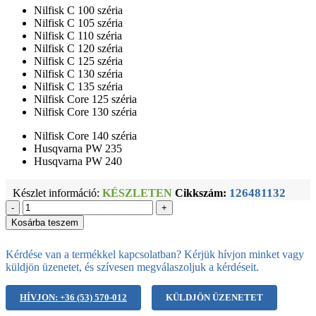
Nilfisk C 100 széria
Nilfisk C 105 széria
Nilfisk C 110 széria
Nilfisk C 120 széria
Nilfisk C 125 széria
Nilfisk C 130 széria
Nilfisk C 135 széria
Nilfisk Core 125 széria
Nilfisk Core 130 széria
Nilfisk Core 140 széria
Husqvarna PW 235
Husqvarna PW 240
126481132
Készlet információ:
KÉSZLETEN
Cikkszám:
-
+
Kosárba teszem
Kérdése van a termékkel kapcsolatban? Kérjük hívjon minket vagy
küldjön üzenetet, és szívesen megválaszoljuk a kérdéseit.
HÍVJON: +36 (53) 570-012
KÜLDJÖN ÜZENETET