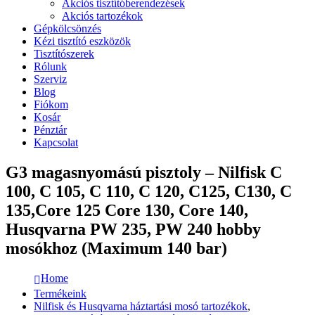
Akciós tisztítóberendezések
Akciós tartozékok
Gépkölcsönzés
Kézi tisztító eszközök
Tisztítószerek
Rólunk
Szerviz
Blog
Fiókom
Kosár
Pénztár
Kapcsolat
G3 magasnyomású pisztoly – Nilfisk C
100, C 105, C 110, C 120, C125, C130, C
135,Core 125 Core 130, Core 140,
Husqvarna PW 235, PW 240 hobby
mosókhoz (Maximum 140 bar)
Home
Termékeink
Nilfisk és Husqvarna háztartási mosó tartozékok
,