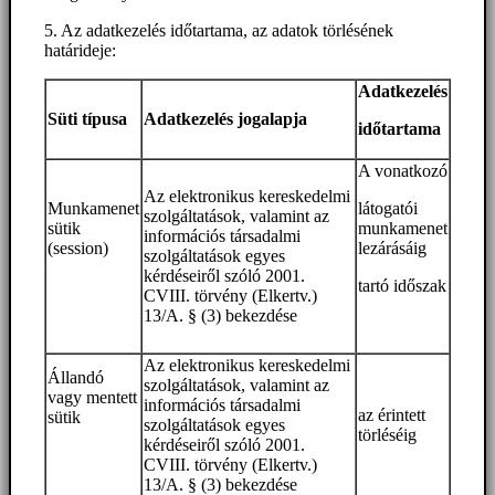
5. Az adatkezelés időtartama, az adatok törlésének
határideje:
Adatkezelés
Süti típusa
Adatkezelés jogalapja
időtartama
A vonatkozó
Az elektronikus kereskedelmi
Munkamenet
látogatói
szolgáltatások, valamint az
sütik
munkamenet
információs társadalmi
(session)
lezárásáig
szolgáltatások egyes
kérdéseiről szóló 2001.
tartó időszak
CVIII. törvény (Elkertv.)
13/A. § (3) bekezdése
Az elektronikus kereskedelmi
Állandó
szolgáltatások, valamint az
vagy mentett
információs társadalmi
az érintett
sütik
szolgáltatások egyes
törléséig
kérdéseiről szóló 2001.
CVIII. törvény (Elkertv.)
13/A. § (3) bekezdése