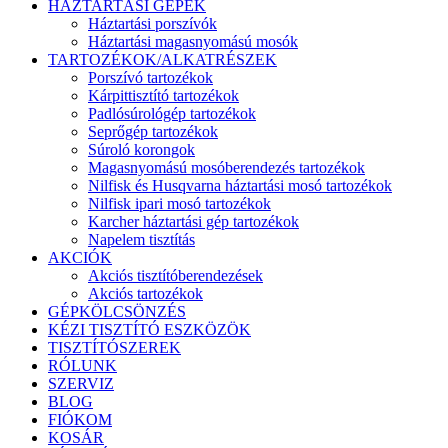
HÁZTARTÁSI GÉPEK
Háztartási porszívók
Háztartási magasnyomású mosók
TARTOZÉKOK/ALKATRÉSZEK
Porszívó tartozékok
Kárpittisztító tartozékok
Padlósúrológép tartozékok
Seprőgép tartozékok
Súroló korongok
Magasnyomású mosóberendezés tartozékok
Nilfisk és Husqvarna háztartási mosó tartozékok
Nilfisk ipari mosó tartozékok
Karcher háztartási gép tartozékok
Napelem tisztítás
AKCIÓK
Akciós tisztítóberendezések
Akciós tartozékok
GÉPKÖLCSÖNZÉS
KÉZI TISZTÍTÓ ESZKÖZÖK
TISZTÍTÓSZEREK
RÓLUNK
SZERVIZ
BLOG
FIÓKOM
KOSÁR