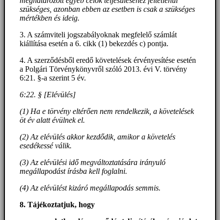
meghatározott egyéb célok teljesüléséhez feltétlenül
szükséges, azonban ebben az esetben is csak a szükséges
mértékben és ideig.
3. A számviteli jogszabályoknak megfelelő számlát
kiállítása esetén a 6. cikk (1) bekezdés c) pontja.
4. A szerződésből eredő követelések érvényesítése esetén
a Polgári Törvénykönyvről szóló 2013. évi V. törvény
6:21. §-a szerint 5 év.
6:22. § [Elévülés]
(1) Ha e törvény eltérően nem rendelkezik, a követelések
öt év alatt évülnek el.
(2) Az elévülés akkor kezdődik, amikor a követelés
esedékessé válik.
(3) Az elévülési idő megváltoztatására irányuló
megállapodást írásba kell foglalni.
(4) Az elévülést kizáró megállapodás semmis.
8. Tájékoztatjuk, hogy