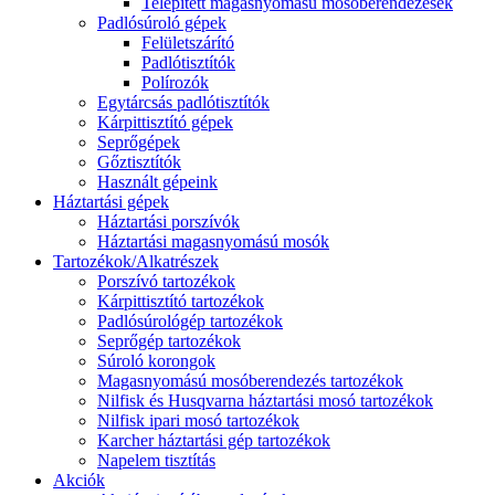
Telepített magasnyomású mosóberendezések
Padlósúroló gépek
Felületszárító
Padlótisztítók
Polírozók
Egytárcsás padlótisztítók
Kárpittisztító gépek
Seprőgépek
Gőztisztítók
Használt gépeink
Háztartási gépek
Háztartási porszívók
Háztartási magasnyomású mosók
Tartozékok/Alkatrészek
Porszívó tartozékok
Kárpittisztító tartozékok
Padlósúrológép tartozékok
Seprőgép tartozékok
Súroló korongok
Magasnyomású mosóberendezés tartozékok
Nilfisk és Husqvarna háztartási mosó tartozékok
Nilfisk ipari mosó tartozékok
Karcher háztartási gép tartozékok
Napelem tisztítás
Akciók