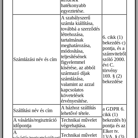
hatékonyabb
egyeztetése.
A szabályszerű
számla kiállítása,
továbbá a szerződés
létrehozása,
6. cikk (1)
tartalmának
bekezdés c)
meghatározása,
pontja, és a
módosítása,
számvitelről
teljesítésének
Számlázási név és cím
szóló 2000.
figyelemmel
évi C.
kísérése, az abból
törvény
származó díjak
169. § (2)
számlázása,
bekezdése
valamint az azzal
kapcsolatos
követelések
érvényesítése.
A házhoz szállítás
a GDPR 6.
Szállítási név és cím
lehetővé tétele.
cikk (1)
A vásárlás/regisztráció
Technikai művelet
bekezdés b)
időpontja
végrehajtása.
pontja és az
Elker tv.
A
Technikai művelet
13/A. § (3)
vásárlás/regisztrációkori