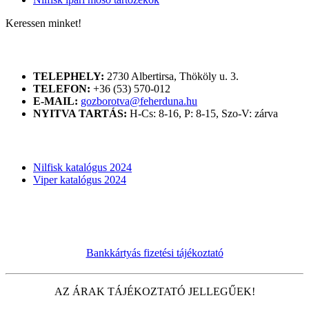
Keressen minket!
ELÉRHETŐSÉGÜNK
TELEPHELY:
2730 Albertirsa, Thököly u. 3.
TELEFON:
+36 (53) 570-012
E-MAIL:
gozborotva@feherduna.hu
NYITVA TARTÁS:
H-Cs: 8-16, P: 8-15, Szo-V: zárva
KATALÓGUSOK
Nilfisk katalógus 2024
Viper katalógus 2024
Bankkártyás fizetési tájékoztató
AZ ÁRAK TÁJÉKOZTATÓ JELLEGŰEK!