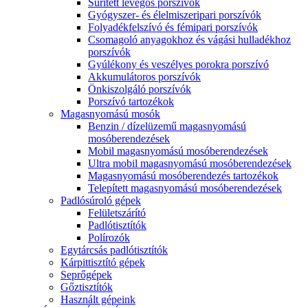
Sűrített levegős porszívók
Gyógyszer- és élelmiszeripari porszívók
Folyadékfelszívó és fémipari porszívók
Csomagoló anyagokhoz és vágási hulladékhoz
porszívók
Gyúlékony és veszélyes porokra porszívó
Akkumulátoros porszívók
Önkiszolgáló porszívók
Porszívó tartozékok
Magasnyomású mosók
Benzin / dízelüzemű magasnyomású
mosóberendezések
Mobil magasnyomású mosóberendezések
Ultra mobil magasnyomású mosóberendezések
Magasnyomású mosóberendezés tartozékok
Telepített magasnyomású mosóberendezések
Padlósúroló gépek
Felületszárító
Padlótisztítók
Polírozók
Egytárcsás padlótisztítók
Kárpittisztító gépek
Seprőgépek
Gőztisztítók
Használt gépeink