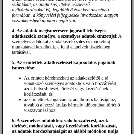
számlákat, az analitikus, illetve részletező
nyilvántartásokat is), legalább 8 évig kell olvasható
formában, a könyvelési feljegyzések hivatkozása alapján
visszakereshető módon megőrizni.
4. Az adatok megismerésére jogosult lehetséges
adatkezelők személye, a személyes adatok címzettjei
: A
személyes adatokat az adatkezelő sales és marketing
munkatársai kezelhetik, a fenti alapelvek tiszteletben
tartásával.
5. A
z érintettek adatkezeléssel kapcsolatos jogainak
ismertetése
:
Az érintett kérelmezheti az adatkezelőtől a rá
vonatkozó személyes adatokhoz való hozzáférést,
azok helyesbítését, törlését vagy kezelésének
korlátozását, és
az érintettnek joga van az adathordozhatósághoz,
továbbá a hozzájárulás bármely időpontban történő
visszavonásához.
6. A személyes adatokhoz
való hozzáférést
, azok
törlését, módosítását, vagy kezelésének korlátozását,
az adatok hordozhatóságát az alábbi módokon tudja