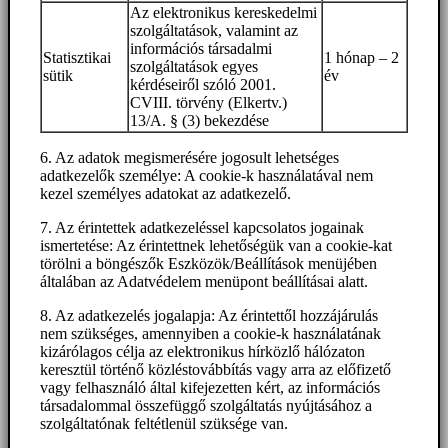
Az elektronikus kereskedelmi
szolgáltatások, valamint az
információs társadalmi
Statisztikai
1 hónap – 2
szolgáltatások egyes
sütik
év
kérdéseiről szóló 2001.
CVIII. törvény (Elkertv.)
13/A. § (3) bekezdése
6. Az adatok megismerésére jogosult lehetséges
adatkezelők személye: A cookie-k használatával nem
kezel személyes adatokat az adatkezelő.
7. Az érintettek adatkezeléssel kapcsolatos jogainak
ismertetése: Az érintettnek lehetőségük van a cookie-kat
törölni a böngészők Eszközök/Beállítások menüjében
általában az Adatvédelem menüpont beállításai alatt.
8. Az adatkezelés jogalapja: Az érintettől hozzájárulás
nem szükséges, amennyiben a cookie-k használatának
kizárólagos célja az elektronikus hírközlő hálózaton
keresztül történő közléstovábbítás vagy arra az előfizető
vagy felhasználó által kifejezetten kért, az információs
társadalommal összefüggő szolgáltatás nyújtásához a
szolgáltatónak feltétlenül szüksége van.