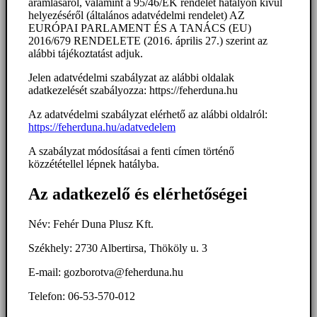
áramlásáról, valamint a 95/46/EK rendelet hatályon kívül
helyezéséről (általános adatvédelmi rendelet) AZ
EURÓPAI PARLAMENT ÉS A TANÁCS (EU)
2016/679 RENDELETE (2016. április 27.) szerint az
alábbi tájékoztatást adjuk.
Jelen adatvédelmi szabályzat az alábbi oldalak
adatkezelését szabályozza: https://feherduna.hu
Az adatvédelmi szabályzat elérhető az alábbi oldalról:
https://feherduna.hu/adatvedelem
A szabályzat módosításai a fenti címen történő
közzététellel lépnek hatályba.
Az adatkezelő és elérhetőségei
Név: Fehér Duna Plusz Kft.
Székhely: 2730 Albertirsa, Thököly u. 3
E-mail: gozborotva@feherduna.hu
Telefon: 06-53-570-012