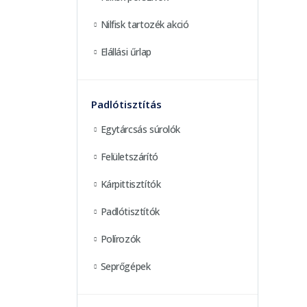
Nilfisk tartozék akció
Elállási űrlap
Padlótisztítás
Egytárcsás súrolók
Felületszárító
Kárpittisztítók
Padlótisztítók
Polírozók
Seprőgépek