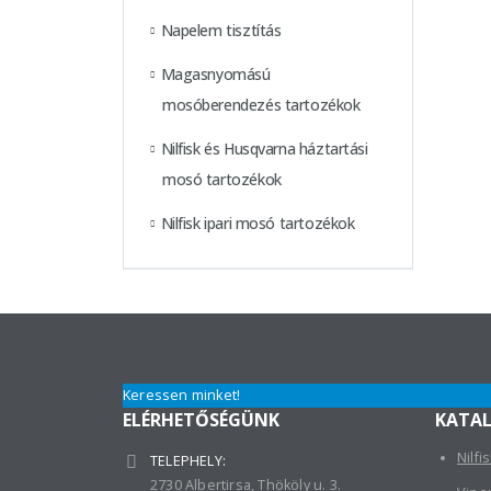
Napelem tisztítás
Magasnyomású
mosóberendezés tartozékok
Nilfisk és Husqvarna háztartási
mosó tartozékok
Nilfisk ipari mosó tartozékok
Keressen minket!
ELÉRHETŐSÉGÜNK
KATA
Nilfi
TELEPHELY:
2730 Albertirsa, Thököly u. 3.