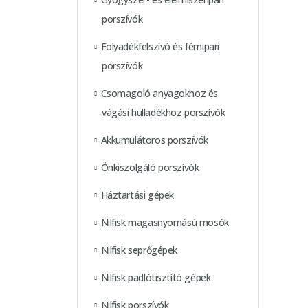
porszívók
Folyadékfelszívó és fémipari
porszívók
Csomagoló anyagokhoz és
vágási hulladékhoz porszívók
Akkumulátoros porszívók
Önkiszolgáló porszívók
Háztartási gépek
Nilfisk magasnyomású mosók
Nilfisk seprőgépek
Nilfisk padlótisztító gépek
Nilfisk porszívók