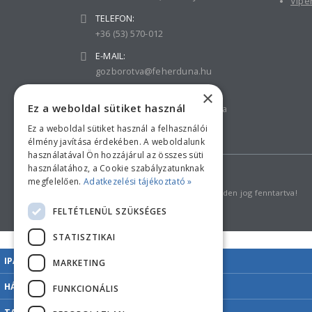
Vipe
TELEFON:
+36 (53) 570-012
E-MAIL:
gozborotva@feherduna.hu
×
NYITVA TARTÁS:
Ez a weboldal sütiket használ
H-Cs: 8-16, P: 8-15, Szo-V: zárva
Ez a weboldal sütiket használ a felhasználói
élmény javítása érdekében. A weboldalunk
használatával Ön hozzájárul az összes süti
használatához, a Cookie szabályzatunknak
megfelelően.
Adatkezelési tájékoztató »
Copyright © 2018 feherduna.hu - Minden jog fenntartva!
FELTÉTLENÜL SZÜKSÉGES
STATISZTIKAI
IPARI GÉPEK
MARKETING
HÁZTARTÁSI GÉPEK
FUNKCIONÁLIS