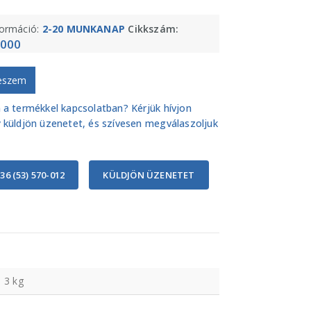
formáció:
2-20 MUNKANAP
Cikkszám:
000
eszem
 a termékkel kapcsolatban? Kérjük hívjon
 küldjön üzenetet, és szívesen megválaszoljuk
36 (53) 570-012
KÜLDJÖN ÜZENETET
3 kg