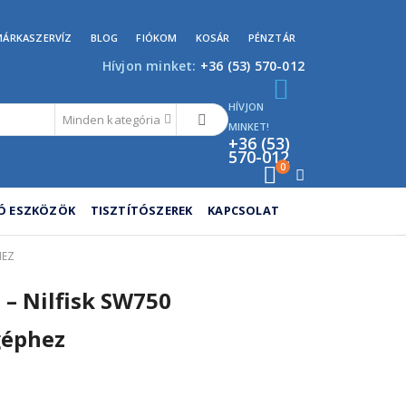
MÁRKASZERVÍZ
BLOG
FIÓKOM
KOSÁR
PÉNZTÁR
Hívjon minket:
+36 (53) 570-012
HÍVJON
Minden kategória
MINKET!
+36 (53)
570-012
0
TÓ ESZKÖZÖK
TISZTÍTÓSZEREK
KAPCSOLAT
HEZ
 – Nilfisk SW750
géphez