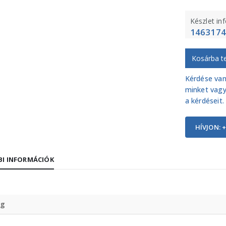
Készlet in
1463174
Kosárba t
Kérdése van
minket vagy
a kérdéseit.
HÍVJON: +
I INFORMÁCIÓK
g