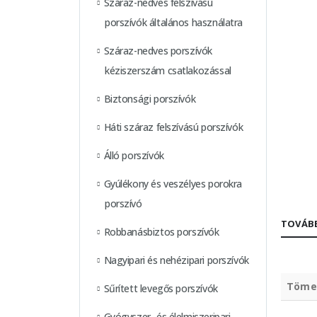
Száraz-nedves felszívású
porszívók általános használatra
Száraz-nedves porszívók
kéziszerszám csatlakozással
Biztonsági porszívók
Háti száraz felszívású porszívók
Álló porszívók
Gyúlékony és veszélyes porokra
porszívó
TOVÁBB
Robbanásbiztos porszívók
Nagyipari és nehézipari porszívók
Töme
Sűrített levegős porszívók
Gyógyszer- és élelmiszeripari