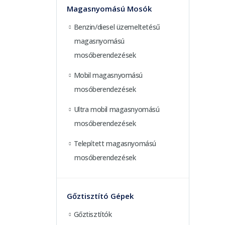
Magasnyomású Mosók
Benzin/diesel üzemeltetésű
magasnyomású
mosóberendezések
Mobil magasnyomású
mosóberendezések
Ultra mobil magasnyomású
mosóberendezések
Telepített magasnyomású
mosóberendezések
Gőztisztító Gépek
Gőztisztítók