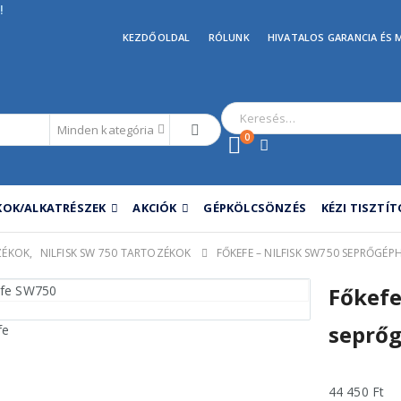
!
KEZDŐOLDAL
RÓLUNK
HIVATALOS GARANCIA ÉS 
Minden kategória
0
OK/ALKATRÉSZEK
AKCIÓK
GÉPKÖLCSÖNZÉS
KÉZI TISZTÍ
ZÉKOK
,
NILFISK SW 750 TARTOZÉKOK
FŐKEFE – NILFISK SW750 SEPRŐGÉP
Főkefe
seprő
44 450
Ft