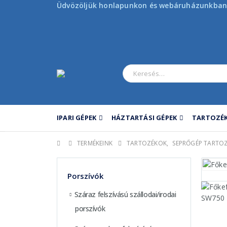
Üdvözöljük honlapunkon és webáruházunkban
IPARI GÉPEK
HÁZTARTÁSI GÉPEK
TARTOZÉK
TERMÉKEINK
TARTOZÉKOK
,
SEPRŐGÉP TARTO
Porszívók
Száraz felszívású szállodai/irodai
porszívók