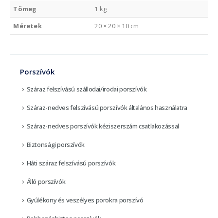
Tömeg
1 kg
Méretek
20 × 20 × 10 cm
Porszívók
Száraz felszívású szállodai/irodai porszívók
Száraz-nedves felszívású porszívók általános használatra
Száraz-nedves porszívók kéziszerszám csatlakozással
Biztonsági porszívók
Háti száraz felszívású porszívók
Álló porszívók
Gyúlékony és veszélyes porokra porszívó