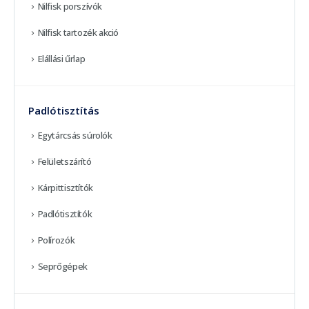
Nilfisk porszívók
Nilfisk tartozék akció
Elállási űrlap
Padlótisztítás
Egytárcsás súrolók
Felületszárító
Kárpittisztítók
Padlótisztítók
Polírozók
Seprőgépek