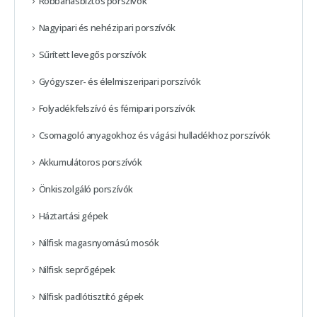
Robbanásbiztos porszívók
Nagyipari és nehézipari porszívók
Sűrített levegős porszívók
Gyógyszer- és élelmiszeripari porszívók
Folyadékfelszívó és fémipari porszívók
Csomagoló anyagokhoz és vágási hulladékhoz porszívók
Akkumulátoros porszívók
Önkiszolgáló porszívók
Háztartási gépek
Nilfisk magasnyomású mosók
Nilfisk seprőgépek
Nilfisk padlótisztító gépek