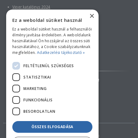
Viper katalógus 2024
×
Ez a weboldal sütiket használ
Ez a weboldal sütiket használ a felhasználói
élmény javítása érdekében. A weboldalunk
használatával Ön hozzájárul az összes süti
használatához, a Cookie szabályzatunknak
megfelelően.
Adatkezelési tájékoztató »
Bankkártyás fizetési tájékoztató
FELTÉTLENÜL SZÜKSÉGES
STATISZTIKAI
AZ ÁRAK TÁJÉKOZTATÓ JELLEGŰEK!
MARKETING
ELÁLLÁS A SZERZŐDÉSTŐL
FUNKCIONÁLIS
BESOROLATLAN
ÖSSZES ELFOGADÁSA
Copyright © 2018 feherduna.hu - Minden jog fenntartva!