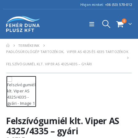
Hívjon minket:
+36 (53) 570-012
0
TERMÉKEINK
PADLÓSÚROLÓGÉP TARTOZÉKOK
,
VIPER AS 4325 ÉS 4335 TARTOZÉKOK
FELSZÍVÓGUMIÉL KLT. VIPER AS 4325/4335 – GYÁRI
Felszívógumiél klt. Viper AS
4325/4335 – gyári