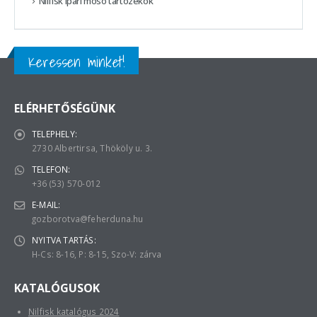
Nilfisk ipari mosó tartozékok
Keressen minket!
ELÉRHETŐSÉGÜNK
TELEPHELY:
2730 Albertirsa, Thököly u. 3.
TELEFON:
+36 (53) 570-012
E-MAIL:
gozborotva@feherduna.hu
NYITVA TARTÁS:
H-Cs: 8-16, P: 8-15, Szo-V: zárva
KATALÓGUSOK
Nilfisk katalógus 2024