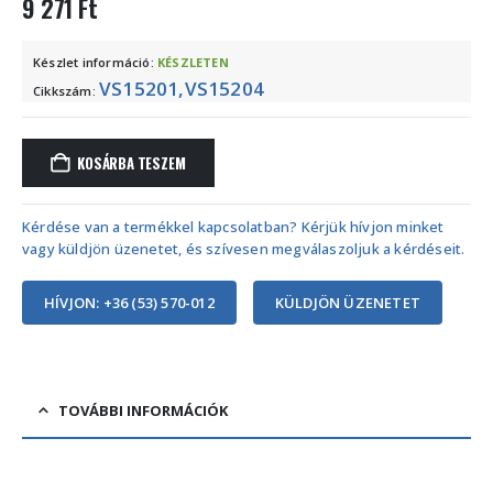
9 271
Ft
Készlet információ:
KÉSZLETEN
VS15201,VS15204
Cikkszám:
KOSÁRBA TESZEM
Kérdése van a termékkel kapcsolatban? Kérjük hívjon minket
vagy küldjön üzenetet, és szívesen megválaszoljuk a kérdéseit.
HÍVJON: +36 (53) 570-012
KÜLDJÖN ÜZENETET
TOVÁBBI INFORMÁCIÓK