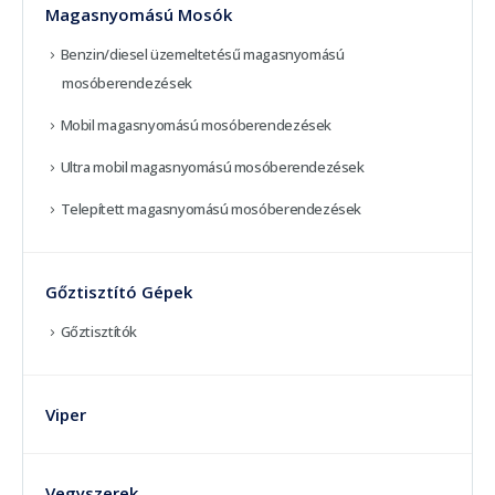
Magasnyomású Mosók
Benzin/diesel üzemeltetésű magasnyomású
mosóberendezések
Mobil magasnyomású mosóberendezések
Ultra mobil magasnyomású mosóberendezések
Telepített magasnyomású mosóberendezések
Gőztisztító Gépek
Gőztisztítók
Viper
Vegyszerek