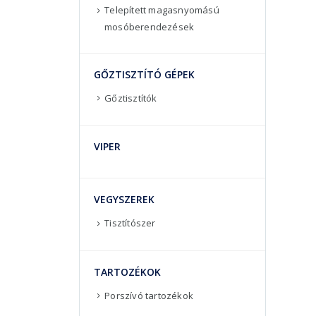
Telepített magasnyomású
mosóberendezések
GŐZTISZTÍTÓ GÉPEK
Gőztisztítók
VIPER
VEGYSZEREK
Tisztítószer
TARTOZÉKOK
Porszívó tartozékok