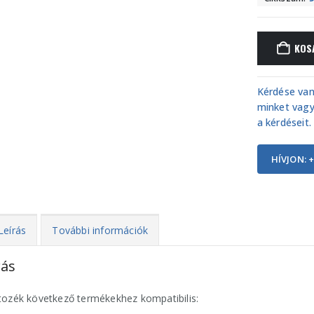
KOS
Kérdése van
minket vagy
a kérdéseit.
HÍVJON: +
Leírás
További információk
rás
tozék következő termékekhez kompatibilis: