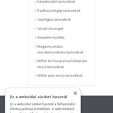
Kárpittisztító tartozékok
Padlósúrológép tartozékok
Seprőgép tartozékok
Súroló korongok
Napelem tisztítás
Magasnyomású
mosóberendezés tartozékok
Nilfisk és Husqvarna háztartási
mosó tartozékok
Nilfisk ipari mosó tartozékok
×
Keressen minket!
Ez a weboldal sütiket használ
Ez a weboldal sütiket használ a felhasználói
élmény javítása érdekében. A weboldalunk