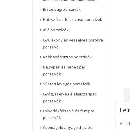
Biztonsági porszívók
Háti száraz felszívású porszívók
Álló porszívók
Gyúlékony és veszélyes porokra
porszívó
Robbanásbiztos porszívók
Nagyipari és nehézipari
porszívók
Sűrített levegős porszívók
Gyógyszer- és élelmiszeripari
porszívók
Leí
Folyadékfelszívó és fémipari
porszívók
A tar
Csomagoló anyagokhoz és