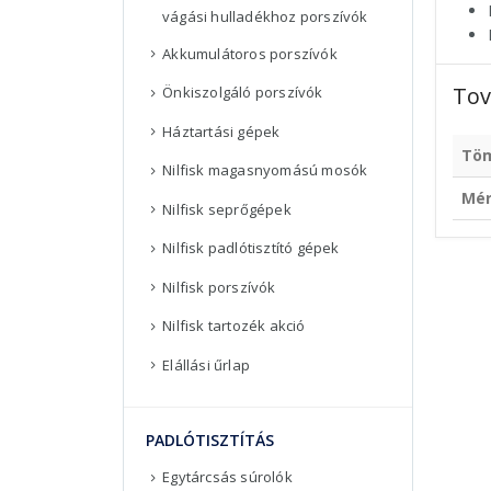
vágási hulladékhoz porszívók
Akkumulátoros porszívók
Tov
Önkiszolgáló porszívók
Háztartási gépek
Tö
Nilfisk magasnyomású mosók
Mé
Nilfisk seprőgépek
Nilfisk padlótisztító gépek
Nilfisk porszívók
Nilfisk tartozék akció
Elállási űrlap
PADLÓTISZTÍTÁS
Egytárcsás súrolók