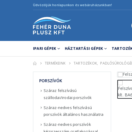
Üdvözöljük honlapunkon és webáruházunkban!
IPARI GÉPEK
HÁZTARTÁSI GÉPEK
TARTOZÉK
TERMÉKEINK
TARTOZÉKOK
,
PADLÓSÚROLÓGÉ
PORSZÍVÓK
Száraz felszívású
szállodai/irodai porszívók
Száraz-nedves felszívású
porszívók általános használatra
Száraz-nedves porszívók
kéziszerszám csatlakozással