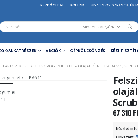
KEZDŐOLDAL
RÓLUNK
HIVATALOS GARANCIA ÉS 
Minden kategória
OK/ALKATRÉSZEK
AKCIÓK
GÉPKÖLCSÖNZÉS
KÉZI TISZTÍ
P TARTOZÉKOK
FELSZÍVÓGUMIÉL KLT. – OLAJÁLLÓ NILFISK BA611, SCRUB
Felsz
olajá
Scrub
67 310
F
Készlet inf
Cikkszám: