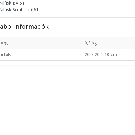
Nilfisk BA 611
Nilfisk Scrubtec 661
ábbi információk
meg
0,5 kg
retek
20 × 20 × 10 cm