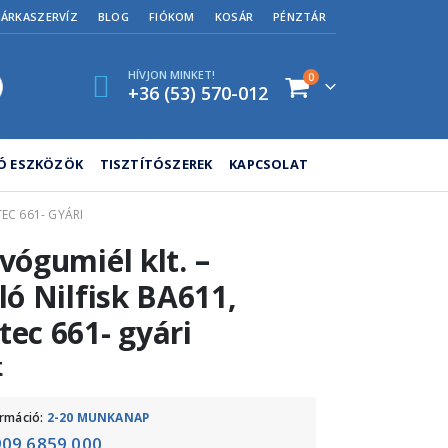
MÁRKASZERVÍZ
BLOG
FIÓKOM
KOSÁR
PÉNZTÁR
HÍVJON MINKET!
0
+36 (53) 570-012
TÓ ESZKÖZÖK
TISZTÍTÓSZEREK
KAPCSOLAT
TEC 661- GYÁRI
ívógumiél klt. –
lló Nilfisk BA611,
tec 661- gyári
t
ormáció:
2-20 MUNKANAP
909 6859 000