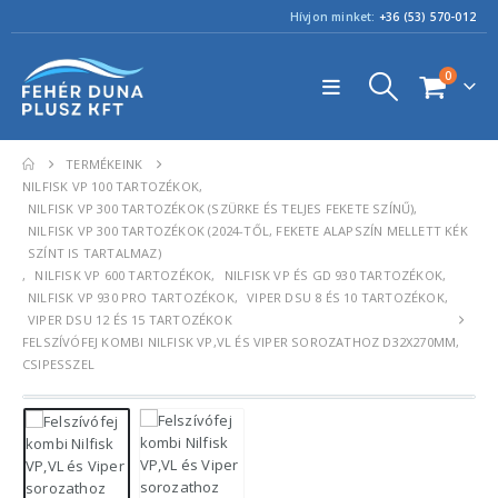
Hívjon minket:
+36 (53) 570-012
0
TERMÉKEINK
NILFISK VP 100 TARTOZÉKOK
,
NILFISK VP 300 TARTOZÉKOK (SZÜRKE ÉS TELJES FEKETE SZÍNŰ)
,
NILFISK VP 300 TARTOZÉKOK (2024-TŐL, FEKETE ALAPSZÍN MELLETT KÉK
SZÍNT IS TARTALMAZ)
,
NILFISK VP 600 TARTOZÉKOK
,
NILFISK VP ÉS GD 930 TARTOZÉKOK
,
NILFISK VP 930 PRO TARTOZÉKOK
,
VIPER DSU 8 ÉS 10 TARTOZÉKOK
,
VIPER DSU 12 ÉS 15 TARTOZÉKOK
FELSZÍVÓFEJ KOMBI NILFISK VP,VL ÉS VIPER SOROZATHOZ D32X270MM,
CSIPESSZEL