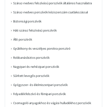
Száraz-nedves felszívású porszívók általános használatra
Száraz-nedves porszívók kéziszerszám csatlakozással
Biztonsági porszívók
Háti száraz felszívású porszívók
Álló porszívók
Gyúlékony és veszélyes porokra porszívó
Robbanásbiztos porszívók
Nagyipari és nehézipari porszívók
Sűrített levegős porszívók
Gyógyszer- és élelmiszeripari porszívók
Folyadékfelszívó és fémipari porszívók
Csomagoló anyagokhoz és vágási hulladékhoz porszívók