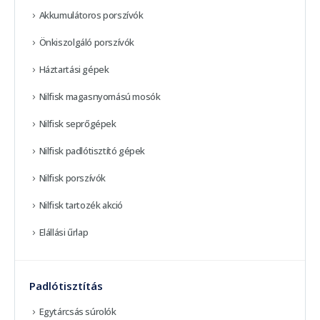
Akkumulátoros porszívók
Önkiszolgáló porszívók
Háztartási gépek
Nilfisk magasnyomású mosók
Nilfisk seprőgépek
Nilfisk padlótisztító gépek
Nilfisk porszívók
Nilfisk tartozék akció
Elállási űrlap
Padlótisztítás
Egytárcsás súrolók