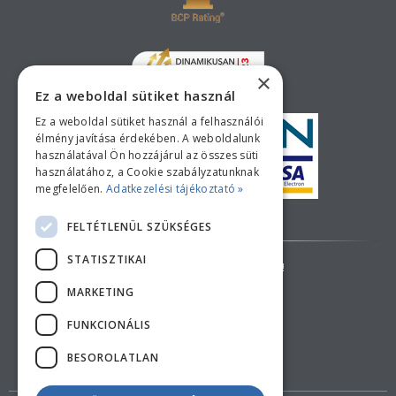
×
Ez a weboldal sütiket használ
Ez a weboldal sütiket használ a felhasználói
élmény javítása érdekében. A weboldalunk
használatával Ön hozzájárul az összes süti
használatához, a Cookie szabályzatunknak
megfelelően.
Adatkezelési tájékoztató »
Bankkártyás fizetési tájékoztató
FELTÉTLENÜL SZÜKSÉGES
STATISZTIKAI
AZ ÁRAK TÁJÉKOZTATÓ JELLEGŰEK!
MARKETING
ELÁLLÁS A SZERZŐDÉSTŐL
FUNKCIONÁLIS
BESOROLATLAN