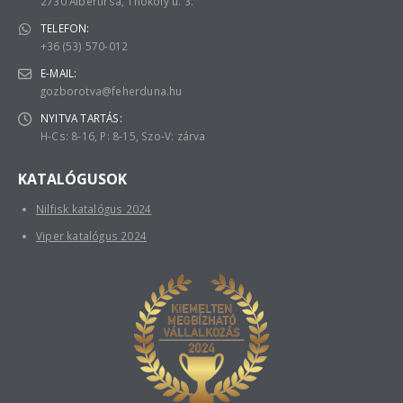
2730 Albertirsa, Thököly u. 3.
TELEFON:
+36 (53) 570-012
E-MAIL:
gozborotva@feherduna.hu
NYITVA TARTÁS:
H-Cs: 8-16, P: 8-15, Szo-V: zárva
KATALÓGUSOK
Nilfisk katalógus 2024
Viper katalógus 2024