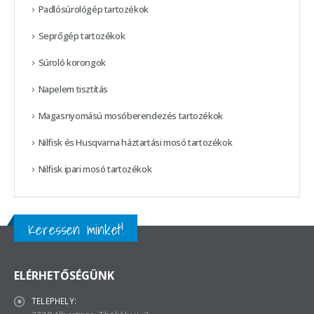
Padlósúrológép tartozékok
Seprőgép tartozékok
Súroló korongok
Napelem tisztítás
Magasnyomású mosóberendezés tartozékok
Nilfisk és Husqvarna háztartási mosó tartozékok
Nilfisk ipari mosó tartozékok
Keressen minket!
ELÉRHETŐSÉGÜNK
TELEPHELY: