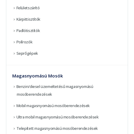
Felületszárító
Kárpittisztítók
Padlótisztítók
Polírozók
Seprőgépek
Magasnyomású Mosók
Benzin/diesel üzemeltetésű magasnyomású
mosóberendezések
Mobil magasnyomású mosóberendezések
Ultra mobil magasnyomású mosóberendezések
Telepített magasnyomású mosóberendezések