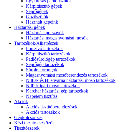
Egytárcsás padlótisztítók
Kárpittisztító gépek
Seprőgépek
Gőztisztítók
Használt gépeink
Háztartási gépek
Háztartási porszívók
Háztartási magasnyomású mosók
Tartozékok/Alkatrészek
Porszívó tartozékok
Kárpittisztító tartozékok
Padlósúrológép tartozékok
Seprőgép tartozékok
Súroló korongok
Magasnyomású mosóberendezés tartozékok
Nilfisk és Husqvarna háztartási mosó tartozékok
Nilfisk ipari mosó tartozékok
Karcher háztartási gép tartozékok
Napelem tisztítás
Akciók
Akciós tisztítóberendezések
Akciós tartozékok
Gépkölcsönzés
Kézi tisztító eszközök
Tisztítószerek