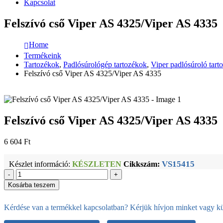
Kapcsolat
Felszívó cső Viper AS 4325/Viper AS 4335
Home
Termékeink
Tartozékok
,
Padlósúrológép tartozékok
,
Viper padlósúroló tart
Felszívó cső Viper AS 4325/Viper AS 4335
Felszívó cső Viper AS 4325/Viper AS 4335
6 604
Ft
VS15415
Készlet információ:
KÉSZLETEN
Cikkszám:
-
+
Kosárba teszem
Kérdése van a termékkel kapcsolatban? Kérjük hívjon minket vagy kül