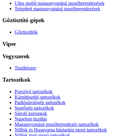
Ultra mobil magasnyomású mosóberendezések
Telepített magasnyomású mosóberendezések
Gőztisztító gépek
Gőztisztítók
Viper
Vegyszerek
Tisztítószer
Tartozékok
Porszívó tartozékok
Kárpittisztító tartozékok
Padlósúrológép tartozékok
Seprőgép tartozékok
Súroló korongok
Napelem tisztítás
Magasnyomású mosóberendezés tartozékok
Nilfisk és Husqvarna háztartási mosó tartozékok
Nilfisk ipari mosó tartozékok