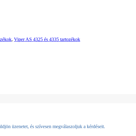
ozékok
,
Viper AS 4325 és 4335 tartozékok
djön üzenetet, és szívesen megválaszoljuk a kérdéseit.