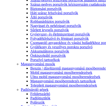
Száraz-nedves felszívású porszívók általános haszn
Száraz-nedves porszívók kéziszerszám csatlakozás
Biztonsági porszívók
Háti száraz felszívású porszívók
Álló porszívók
Robbanásbiztos porszívók
Nagyipari és nehézipari porszívók
Sűrített levegős porszívók
Gyógyszer- és élelmiszeripari porszívók
Folyadékfelszívó és fémipari porszívók
Csomagoló anyagokhoz és vágási hulladékhoz por
Gyúlékony és veszélyes porokra porszívó
Akkumulátoros porszívók
Önkiszolgáló porszívók
Porszívó tartozékok
Magasnyomású mosók
Benzin / dízelüzemű magasnyomású mosóberende
Mobil magasnyomású mosóberendezések
Ultra mobil magasnyomású mosóberendezések
Magasnyomású mosóberendezés tartozékok
Telepített magasnyomású mosóberendezések
Padlósúroló gépek
Felületszárító
Padlótisztítók
Polírozók