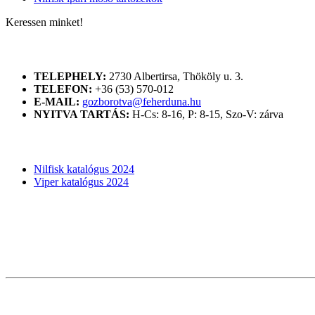
Keressen minket!
ELÉRHETŐSÉGÜNK
TELEPHELY:
2730 Albertirsa, Thököly u. 3.
TELEFON:
+36 (53) 570-012
E-MAIL:
gozborotva@feherduna.hu
NYITVA TARTÁS:
H-Cs: 8-16, P: 8-15, Szo-V: zárva
KATALÓGUSOK
Nilfisk katalógus 2024
Viper katalógus 2024