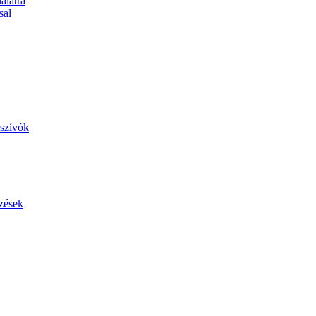
álatra
sal
szívók
zések