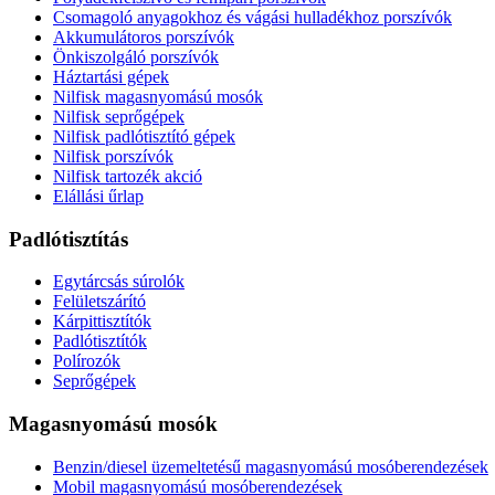
Csomagoló anyagokhoz és vágási hulladékhoz porszívók
Akkumulátoros porszívók
Önkiszolgáló porszívók
Háztartási gépek
Nilfisk magasnyomású mosók
Nilfisk seprőgépek
Nilfisk padlótisztító gépek
Nilfisk porszívók
Nilfisk tartozék akció
Elállási űrlap
Padlótisztítás
Egytárcsás súrolók
Felületszárító
Kárpittisztítók
Padlótisztítók
Polírozók
Seprőgépek
Magasnyomású mosók
Benzin/diesel üzemeltetésű magasnyomású mosóberendezések
Mobil magasnyomású mosóberendezések