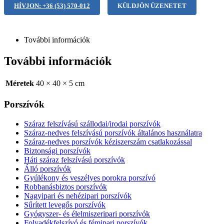
HÍVJON: +36 (53) 570-012
KÜLDJÖN ÜZENETET
További információk
További információk
Méretek
40 × 40 × 5 cm
Porszívók
Száraz felszívású szállodai/irodai porszívók
Száraz-nedves felszívású porszívók általános használatra
Száraz-nedves porszívók kéziszerszám csatlakozással
Biztonsági porszívók
Háti száraz felszívású porszívók
Álló porszívók
Gyúlékony és veszélyes porokra porszívó
Robbanásbiztos porszívók
Nagyipari és nehézipari porszívók
Sűrített levegős porszívók
Gyógyszer- és élelmiszeripari porszívók
Folyadékfelszívó és fémipari porszívók