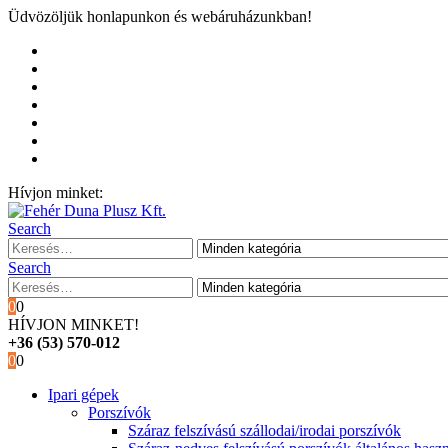
Üdvözöljük honlapunkon és webáruházunkban!
Kezdőoldal
Rólunk
Hivatalos garancia és márkaszervíz
Blog
Fiókom
Kosár
Pénztár
Hívjon minket:
+36 (53) 570-012
Search
Search
0
0
HÍVJON MINKET!
+36 (53) 570-012
0
0
Ipari gépek
Porszívók
Száraz felszívású szállodai/irodai porszívók