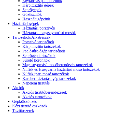
Egytárcsás padlótisztítók
Kárpittisztító gépek
Seprőgépek
Gőztisztítók
Használt gépeink
Háztartási gépek
Háztartási porszívók
Háztartási magasnyomású mosók
Tartozékok/Alkatrészek
Porszívó tartozékok
Kárpittisztító tartozékok
Padlósúrológép tartozékok
Seprőgép tartozékok
Súroló korongok
Magasnyomású mosóberendezés tartozékok
Nilfisk és Husqvarna háztartási mosó tartozékok
Nilfisk ipari mosó tartozékok
Karcher háztartási gép tartozékok
Napelem tisztítás
Akciók
Akciós tisztítóberendezések
Akciós tartozékok
Gépkölcsönzés
Kézi tisztító eszközök
Tisztítószerek