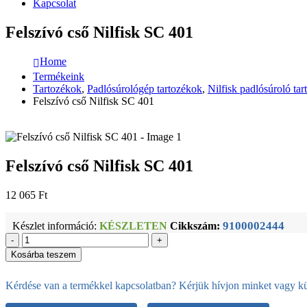
Kapcsolat
Felszívó cső Nilfisk SC 401
Home
Termékeink
Tartozékok
,
Padlósúrológép tartozékok
,
Nilfisk padlósúroló ta
Felszívó cső Nilfisk SC 401
Felszívó cső Nilfisk SC 401
12 065
Ft
9100002444
Készlet információ:
KÉSZLETEN
Cikkszám:
-
+
Kosárba teszem
Kérdése van a termékkel kapcsolatban? Kérjük hívjon minket vagy kül