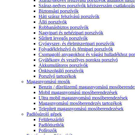
Száraz-nedves felszívású porszívók általános haszn
Száraz-nedves porszívók kéziszerszám csatlakozás
Biztonsági porszívók
Háti száraz felszívású porszívók
Álló porszívók
Robbanásbiztos porszívók
Nagyipari és nehézipari porszívók
Sűrített levegős porszívók
Gyógyszer- és élelmiszeripari porszívók
Folyadékfelszívó és fémipari porszívók
Csomagoló anyagokhoz és vágási hulladékhoz por
Gyúlékony és veszélyes porokra porszívó
Akkumulátoros porszívók
Önkiszolgáló porszívók
Porszívó tartozékok
Magasnyomású mosók
Benzin / dízelüzemű magasnyomású mosóberende
Mobil magasnyomású mosóberendezések
Ultra mobil magasnyomású mosóberendezések
Magasnyomású mosóberendezés tartozékok
Telepített magasnyomású mosóberendezések
Padlósúroló gépek
Felületszárító
Padlótisztítók
Polírozók