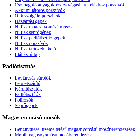
Csomagoló anyagokhoz és vágási hulladékhoz porszívók
Akkumulátoros porszívók
Önkiszolgáló porszívók
Háztartási gépek
Nilfisk magasnyomású mosók
Nilfisk seprőgépek
Nilfisk padlótisztító gépek
Nilfisk porszívók
Nilfisk tartozék akció
Elállási űrlap
Padlótisztítás
Egytárcsás súrolók
Felületszárító
Kárpittisztítók
Padlótisztítók
Polírozók
Seprőgépek
Magasnyomású mosók
Benzin/diesel üzemeltetésű magasnyomású mosóberendezések
Mobil magasnyomású mosóberendezések