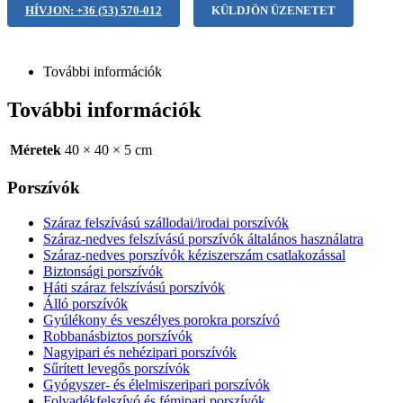
HÍVJON: +36 (53) 570-012
KÜLDJÖN ÜZENETET
További információk
További információk
Méretek
40 × 40 × 5 cm
Porszívók
Száraz felszívású szállodai/irodai porszívók
Száraz-nedves felszívású porszívók általános használatra
Száraz-nedves porszívók kéziszerszám csatlakozással
Biztonsági porszívók
Háti száraz felszívású porszívók
Álló porszívók
Gyúlékony és veszélyes porokra porszívó
Robbanásbiztos porszívók
Nagyipari és nehézipari porszívók
Sűrített levegős porszívók
Gyógyszer- és élelmiszeripari porszívók
Folyadékfelszívó és fémipari porszívók