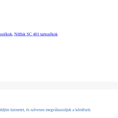
rtozékok
,
Nilfisk SC 401 tartozékok
djön üzenetet, és szívesen megválaszoljuk a kérdéseit.