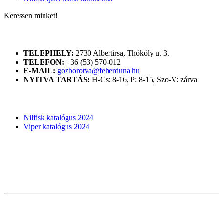
Keressen minket!
ELÉRHETŐSÉGÜNK
TELEPHELY:
2730 Albertirsa, Thököly u. 3.
TELEFON:
+36 (53) 570-012
E-MAIL:
gozborotva@feherduna.hu
NYITVA TARTÁS:
H-Cs: 8-16, P: 8-15, Szo-V: zárva
KATALÓGUSOK
Nilfisk katalógus 2024
Viper katalógus 2024