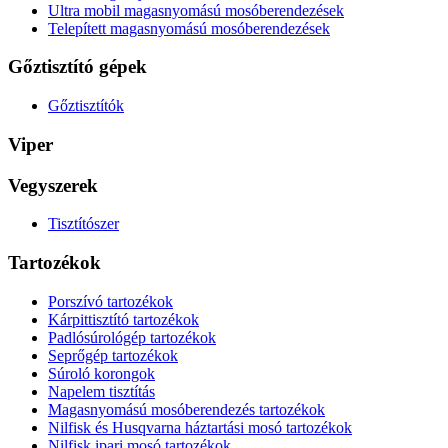
Ultra mobil magasnyomású mosóberendezések
Telepített magasnyomású mosóberendezések
Gőztisztító gépek
Gőztisztítók
Viper
Vegyszerek
Tisztítószer
Tartozékok
Porszívó tartozékok
Kárpittisztító tartozékok
Padlósúrológép tartozékok
Seprőgép tartozékok
Súroló korongok
Napelem tisztítás
Magasnyomású mosóberendezés tartozékok
Nilfisk és Husqvarna háztartási mosó tartozékok
Nilfisk ipari mosó tartozékok