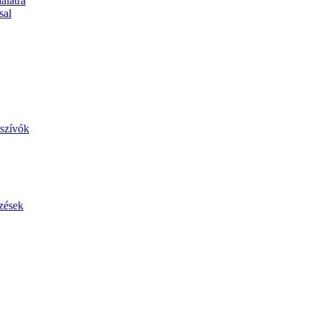
álatra
sal
szívók
zések