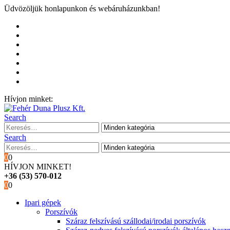
Üdvözöljük honlapunkon és webáruházunkban!
Kezdőoldal
Rólunk
Hivatalos garancia és márkaszervíz
Blog
Fiókom
Kosár
Pénztár
Hívjon minket:
+36 (53) 570-012
Search
Search
0
0
HÍVJON MINKET!
+36 (53) 570-012
0
0
Ipari gépek
Porszívók
Száraz felszívású szállodai/irodai porszívók