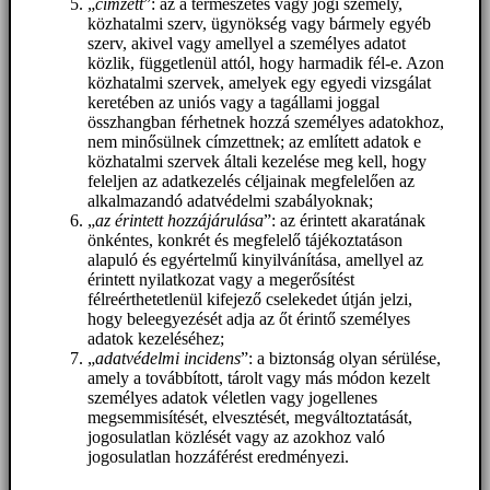
„
címzett
”: az a természetes vagy jogi személy,
közhatalmi szerv, ügynökség vagy bármely egyéb
szerv, akivel vagy amellyel a személyes adatot
közlik, függetlenül attól, hogy harmadik fél-e. Azon
közhatalmi szervek, amelyek egy egyedi vizsgálat
keretében az uniós vagy a tagállami joggal
összhangban férhetnek hozzá személyes adatokhoz,
nem minősülnek címzettnek; az említett adatok e
közhatalmi szervek általi kezelése meg kell, hogy
feleljen az adatkezelés céljainak megfelelően az
alkalmazandó adatvédelmi szabályoknak;
„
az érintett hozzájárulása
”: az érintett akaratának
önkéntes, konkrét és megfelelő tájékoztatáson
alapuló és egyértelmű kinyilvánítása, amellyel az
érintett nyilatkozat vagy a megerősítést
félreérthetetlenül kifejező cselekedet útján jelzi,
hogy beleegyezését adja az őt érintő személyes
adatok kezeléséhez;
„
adatvédelmi incidens
”: a biztonság olyan sérülése,
amely a továbbított, tárolt vagy más módon kezelt
személyes adatok véletlen vagy jogellenes
megsemmisítését, elvesztését, megváltoztatását,
jogosulatlan közlését vagy az azokhoz való
jogosulatlan hozzáférést eredményezi.