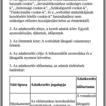
használt cookie”, „bevásárlókosárhoz szükséges cookie-
k”, „biztonsági cookie-k”, „Szükségszerű cookie-k”,
”Funkcionális cookie-k”, és a „weboldal statisztikájának
kezeléséért felelős cookie-k” használatához nem
szükséges előzetes hozzájárulást kérni az érintettektől.
2. Az adatkezelés ténye, a kezelt adatok köre: Egyedi
azonosítószám, dátumok, időpontok
3. Az érintettek köre: A weboldalt látogató valamennyi
érintett.
4. Az adatkezelés célja: A felhasználók azonosítása és a
látogatók nyomon követése.
5. Az adatkezelés időtartama, az adatok törlésének
határideje:
Adatkezelés
Süti típusa
Adatkezelés jogalapja
időtartama
A vonatkozó
Az elektronikus kereskedelmi
Munkamenet
látogatói
szolgáltatások, valamint az