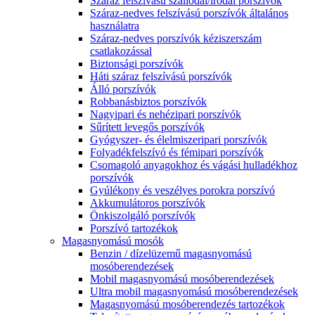
Száraz felszívású szállodai/irodai porszívók
Száraz-nedves felszívású porszívók általános
használatra
Száraz-nedves porszívók kéziszerszám
csatlakozással
Biztonsági porszívók
Háti száraz felszívású porszívók
Álló porszívók
Robbanásbiztos porszívók
Nagyipari és nehézipari porszívók
Sűrített levegős porszívók
Gyógyszer- és élelmiszeripari porszívók
Folyadékfelszívó és fémipari porszívók
Csomagoló anyagokhoz és vágási hulladékhoz
porszívók
Gyúlékony és veszélyes porokra porszívó
Akkumulátoros porszívók
Önkiszolgáló porszívók
Porszívó tartozékok
Magasnyomású mosók
Benzin / dízelüzemű magasnyomású
mosóberendezések
Mobil magasnyomású mosóberendezések
Ultra mobil magasnyomású mosóberendezések
Magasnyomású mosóberendezés tartozékok