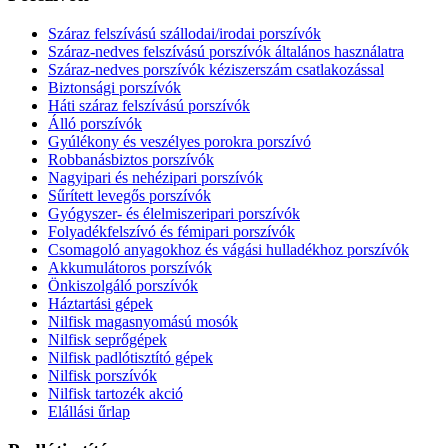
Száraz felszívású szállodai/irodai porszívók
Száraz-nedves felszívású porszívók általános használatra
Száraz-nedves porszívók kéziszerszám csatlakozással
Biztonsági porszívók
Háti száraz felszívású porszívók
Álló porszívók
Gyúlékony és veszélyes porokra porszívó
Robbanásbiztos porszívók
Nagyipari és nehézipari porszívók
Sűrített levegős porszívók
Gyógyszer- és élelmiszeripari porszívók
Folyadékfelszívó és fémipari porszívók
Csomagoló anyagokhoz és vágási hulladékhoz porszívók
Akkumulátoros porszívók
Önkiszolgáló porszívók
Háztartási gépek
Nilfisk magasnyomású mosók
Nilfisk seprőgépek
Nilfisk padlótisztító gépek
Nilfisk porszívók
Nilfisk tartozék akció
Elállási űrlap