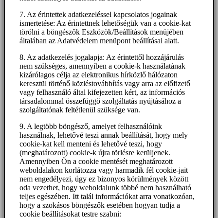
7. Az érintettek adatkezeléssel kapcsolatos jogainak
ismertetése: Az érintettnek lehetőségük van a cookie-kat
törölni a böngészők Eszközök/Beállítások menüjében
általában az Adatvédelem menüpont beállításai alatt.
8. Az adatkezelés jogalapja: Az érintettől hozzájárulás
nem szükséges, amennyiben a cookie-k használatának
kizárólagos célja az elektronikus hírközlő hálózaton
keresztül történő közléstovábbítás vagy arra az előfizető
vagy felhasználó által kifejezetten kért, az információs
társadalommal összefüggő szolgáltatás nyújtásához a
szolgáltatónak feltétlenül szüksége van.
9. A legtöbb böngésző, amelyet felhasználóink
használnak, lehetővé teszi annak beállítását, hogy mely
cookie-kat kell menteni és lehetővé teszi, hogy
(meghatározott) cookie-k újra törlésre kerüljenek.
Amennyiben Ön a cookie mentését meghatározott
weboldalakon korlátozza vagy harmadik fél cookie-jait
nem engedélyezi, úgy ez bizonyos körülmények között
oda vezethet, hogy weboldalunk többé nem használható
teljes egészében. Itt talál információkat arra vonatkozóan,
hogy a szokásos böngészők esetében hogyan tudja a
cookie beállításokat testre szabni: