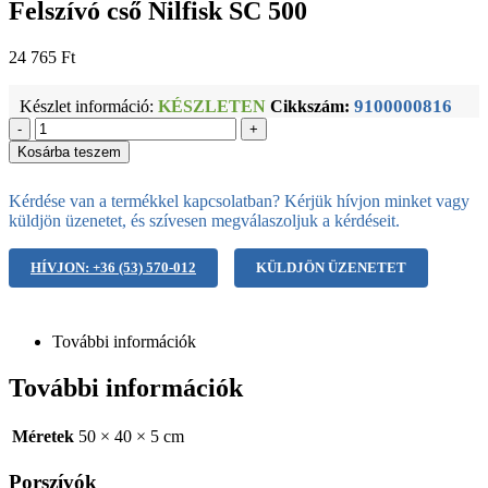
Felszívó cső Nilfisk SC 500
24 765
Ft
9100000816
Készlet információ:
KÉSZLETEN
Cikkszám:
-
+
Kosárba teszem
Kérdése van a termékkel kapcsolatban? Kérjük hívjon minket vagy
küldjön üzenetet, és szívesen megválaszoljuk a kérdéseit.
HÍVJON: +36 (53) 570-012
KÜLDJÖN ÜZENETET
További információk
További információk
Méretek
50 × 40 × 5 cm
Porszívók