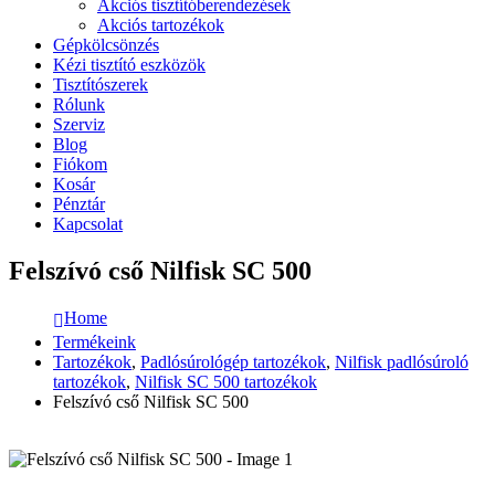
Akciós tisztítóberendezések
Akciós tartozékok
Gépkölcsönzés
Kézi tisztító eszközök
Tisztítószerek
Rólunk
Szerviz
Blog
Fiókom
Kosár
Pénztár
Kapcsolat
Felszívó cső Nilfisk SC 500
Home
Termékeink
Tartozékok
,
Padlósúrológép tartozékok
,
Nilfisk padlósúroló
tartozékok
,
Nilfisk SC 500 tartozékok
Felszívó cső Nilfisk SC 500