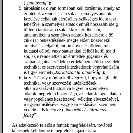
(„
pontosság
”);
tárolásának olyan formában kell történnie, amely az
érintettek azonosítását csak a személyes adatok
kezelése céljainak eléréséhez szükséges ideig teszi
lehetővé; a személyes adatok ennél hosszabb ideig
történő tárolására csak akkor kerülhet sor,
amennyiben a személyes adatok kezelésére a 89.
cikk (1) bekezdésének megfelelően közérdekű
archiválás céljából, tudományos és történelmi
kutatási célból vagy statisztikai célból kerül majd
sor, az e rendeletben az érintettek jogainak és
szabadságainak védelme érdekében előírt megfelelő
technikai és szervezési intézkedések végrehajtására
is figyelemmel („
korlátozott tárolhatóság
”);
kezelését oly módon kell végezni, hogy megfelelő
technikai vagy szervezési intézkedések
alkalmazásával biztosítva legyen a személyes
adatok megfelelő biztonsága, az adatok jogosulatlan
vagy jogellenes kezelésével, véletlen elvesztésével,
megsemmisítésével vagy károsodásával szembeni
védelmet is ideértve („
integritás és bizalmas
jelleg
”).
Az adatkezelő felelős a fentiek megfelelésért, továbbá
képesnek kell lennie e megfelelés igazolására