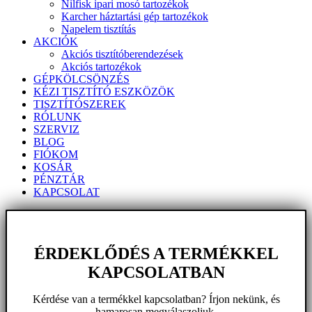
Nilfisk ipari mosó tartozékok
Karcher háztartási gép tartozékok
Napelem tisztítás
AKCIÓK
Akciós tisztítóberendezések
Akciós tartozékok
GÉPKÖLCSÖNZÉS
KÉZI TISZTÍTÓ ESZKÖZÖK
TISZTÍTÓSZEREK
RÓLUNK
SZERVIZ
BLOG
FIÓKOM
KOSÁR
PÉNZTÁR
KAPCSOLAT
ÉRDEKLŐDÉS A TERMÉKKEL
KAPCSOLATBAN
Kérdése van a termékkel kapcsolatban? Írjon nekünk, és
hamarosan megválaszoljuk.