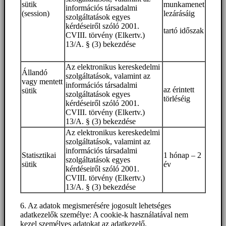
sütik
munkamenet
információs társadalmi
(session)
lezárásáig
szolgáltatások egyes
kérdéseiről szóló 2001.
tartó időszak
CVIII. törvény (Elkertv.)
13/A. § (3) bekezdése
Az elektronikus kereskedelmi
Állandó
szolgáltatások, valamint az
vagy mentett
információs társadalmi
az érintett
sütik
szolgáltatások egyes
törléséig
kérdéseiről szóló 2001.
CVIII. törvény (Elkertv.)
13/A. § (3) bekezdése
Az elektronikus kereskedelmi
szolgáltatások, valamint az
információs társadalmi
Statisztikai
1 hónap – 2
szolgáltatások egyes
sütik
év
kérdéseiről szóló 2001.
CVIII. törvény (Elkertv.)
13/A. § (3) bekezdése
6. Az adatok megismerésére jogosult lehetséges
adatkezelők személye: A cookie-k használatával nem
kezel személyes adatokat az adatkezelő.