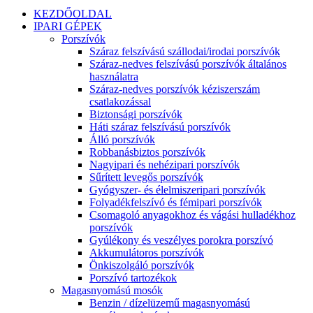
KEZDŐOLDAL
IPARI GÉPEK
Porszívók
Száraz felszívású szállodai/irodai porszívók
Száraz-nedves felszívású porszívók általános
használatra
Száraz-nedves porszívók kéziszerszám
csatlakozással
Biztonsági porszívók
Háti száraz felszívású porszívók
Álló porszívók
Robbanásbiztos porszívók
Nagyipari és nehézipari porszívók
Sűrített levegős porszívók
Gyógyszer- és élelmiszeripari porszívók
Folyadékfelszívó és fémipari porszívók
Csomagoló anyagokhoz és vágási hulladékhoz
porszívók
Gyúlékony és veszélyes porokra porszívó
Akkumulátoros porszívók
Önkiszolgáló porszívók
Porszívó tartozékok
Magasnyomású mosók
Benzin / dízelüzemű magasnyomású