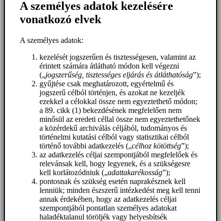
A személyes adatok kezelésére
vonatkozó elvek
A személyes adatok:
kezelését jogszerűen és tisztességesen, valamint az
érintett számára átlátható módon kell végezni
(„
jogszerűség, tisztességes eljárás és átláthatóság
”);
gyűjtése csak meghatározott, egyértelmű és
jogszerű célból történjen, és azokat ne kezeljék
ezekkel a célokkal össze nem egyeztethető módon;
a 89. cikk (1) bekezdésének megfelelően nem
minősül az eredeti céllal össze nem egyeztethetőnek
a közérdekű archiválás céljából, tudományos és
történelmi kutatási célból vagy statisztikai célból
történő további adatkezelés („
célhoz kötöttség
”);
az adatkezelés céljai szempontjából megfelelőek és
relevánsak kell, hogy legyenek, és a szükségesre
kell korlátozódniuk („
adattakarékosság
”);
pontosnak és szükség esetén naprakésznek kell
lenniük; minden észszerű intézkedést meg kell tenni
annak érdekében, hogy az adatkezelés céljai
szempontjából pontatlan személyes adatokat
haladéktalanul töröljék vagy helyesbítsék