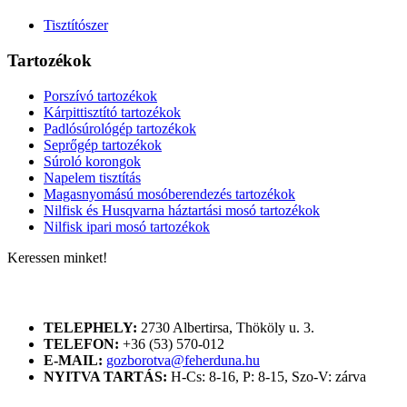
Tisztítószer
Tartozékok
Porszívó tartozékok
Kárpittisztító tartozékok
Padlósúrológép tartozékok
Seprőgép tartozékok
Súroló korongok
Napelem tisztítás
Magasnyomású mosóberendezés tartozékok
Nilfisk és Husqvarna háztartási mosó tartozékok
Nilfisk ipari mosó tartozékok
Keressen minket!
ELÉRHETŐSÉGÜNK
TELEPHELY:
2730 Albertirsa, Thököly u. 3.
TELEFON:
+36 (53) 570-012
E-MAIL:
gozborotva@feherduna.hu
NYITVA TARTÁS:
H-Cs: 8-16, P: 8-15, Szo-V: zárva