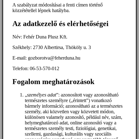
A szabályzat módosításai a fenti címen történő
közzététellel lépnek hatályba.
Az adatkezelő és elérhetőségei
Név: Fehér Duna Plusz Kft.
Székhely: 2730 Albertirsa, Thököly u. 3
E-mail: gozborotva@feherduna.hu
Telefon: 06-53-570-012
Fogalom meghatározások
„
személyes adat
”: azonosított vagy azonosítható
természetes személyre („érintett”) vonatkozó
bármely információ; azonosítható az a természetes
személy, aki közvetlen vagy közvetett módon,
különösen valamely azonosító, például név, szám,
helymeghatározó adat, online azonosító vagy a
természetes személy testi, fiziológiai, genetikai,
szellemi, gazdasági, kulturális vagy szociális