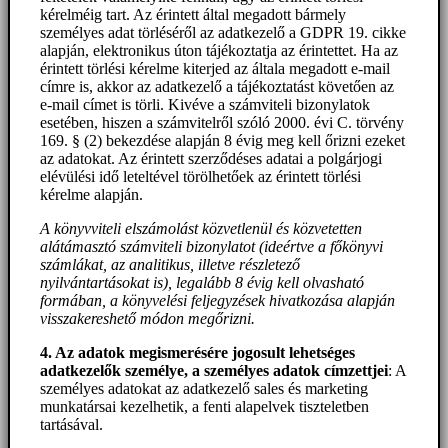
kérelméig tart. Az érintett által megadott bármely
személyes adat törléséről az adatkezelő a GDPR 19. cikke
alapján, elektronikus úton tájékoztatja az érintettet. Ha az
érintett törlési kérelme kiterjed az általa megadott e-mail
címre is, akkor az adatkezelő a tájékoztatást követően az
e-mail címet is törli. Kivéve a számviteli bizonylatok
esetében, hiszen a számvitelről szóló 2000. évi C. törvény
169. § (2) bekezdése alapján 8 évig meg kell őrizni ezeket
az adatokat. Az érintett szerződéses adatai a polgárjogi
elévülési idő leteltével törölhetőek az érintett törlési
kérelme alapján.
A könyvviteli elszámolást közvetlenül és közvetetten
alátámasztó számviteli bizonylatot (ideértve a főkönyvi
számlákat, az analitikus, illetve részletező
nyilvántartásokat is), legalább 8 évig kell olvasható
formában, a könyvelési feljegyzések hivatkozása alapján
visszakereshető módon megőrizni.
4. Az adatok megismerésére jogosult lehetséges
adatkezelők személye, a személyes adatok címzettjei
: A
személyes adatokat az adatkezelő sales és marketing
munkatársai kezelhetik, a fenti alapelvek tiszteletben
tartásával.