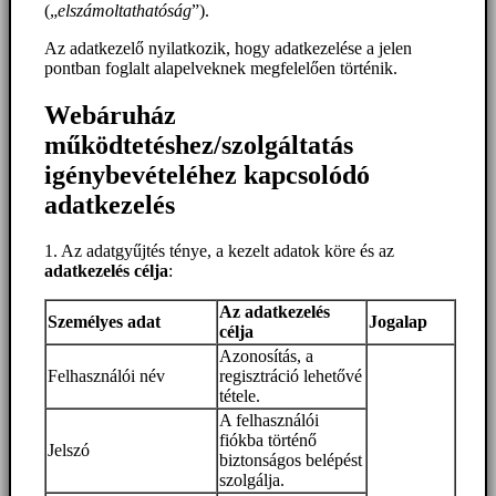
(„
elszámoltathatóság
”).
Az adatkezelő nyilatkozik, hogy adatkezelése a jelen
pontban foglalt alapelveknek megfelelően történik.
Webáruház
működtetéshez/szolgáltatás
igénybevételéhez kapcsolódó
adatkezelés
1. Az adatgyűjtés ténye, a kezelt adatok köre és az
adatkezelés célja
:
Az adatkezelés
Személyes adat
Jogalap
célja
Azonosítás, a
Felhasználói név
regisztráció lehetővé
tétele.
A felhasználói
fiókba történő
Jelszó
biztonságos belépést
szolgálja.