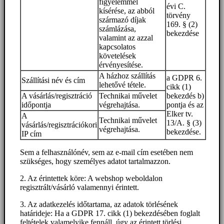
figyelemmel
évi C.
kísérése, az abból
törvény
származó díjak
169. § (2)
számlázása,
bekezdése
valamint az azzal
kapcsolatos
követelések
érvényesítése.
A házhoz szállítás
a GDPR 6.
Szállítási név és cím
lehetővé tétele.
cikk (1)
A vásárlás/regisztráció
Technikai művelet
bekezdés b)
időpontja
végrehajtása.
pontja és az
Elker tv.
A
Technikai művelet
13/A. § (3)
vásárlás/regisztrációkori
végrehajtása.
bekezdése.
IP cím
Sem a felhasználónév, sem az e-mail cím esetében nem
szükséges, hogy személyes adatot tartalmazzon.
2. Az érintettek köre: A webshop weboldalon
regisztrált/vásárló valamennyi érintett.
3. Az adatkezelés időtartama, az adatok törlésének
határideje: Ha a GDPR 17. cikk (1) bekezdésében foglalt
feltételek valamelyike fennáll, úgy az érintett törlési