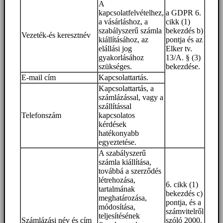
A
kapcsolatfelvételhez,
a GDPR 6.
a vásárláshoz, a
cikk (1)
szabályszerű számla
bekezdés b)
Vezeték-és keresztnév
kiállításához, az
pontja és az
elállási jog
Elker tv.
gyakorlásához
13/A. § (3)
szükséges.
bekezdése.
E-mail cím
Kapcsolattartás.
Kapcsolattartás, a
számlázással, vagy a
szállítással
Telefonszám
kapcsolatos
kérdések
hatékonyabb
egyeztetése.
A szabályszerű
számla kiállítása,
továbbá a szerződés
létrehozása,
6. cikk (1)
tartalmának
bekezdés c)
meghatározása,
pontja, és a
módosítása,
számvitelről
teljesítésének
Számlázási név és cím
szóló 2000.