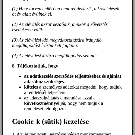
(1) Ha e törvény eltérően nem rendelkezik, a követelések
öt év alatt évülnek el.
(2) Az elévülés akkor kezdődik, amikor a követelés
esedékessé válik.
(3) Az elévülési idő megváltoztatására irányuló
megállapodást írásba kell foglalni.
(4) Az elévülést kizáró megállapodás semmis.
8. Tájékoztatjuk, hogy
az adatkezelés szerződés teljesítéséhez és ajánlat
adásához szükséges
.
köteles
a személyes adatokat megadni, hogy tudjuk
a rendelését teljesíteni.
az adatszolgáltatás elmaradása azzal a
következménnyel
jár, hogy nem tudjuk a
rendelését feldolgozni.
Cookie-k (sütik) kezelése
1. Az úgynevezett „jelszóval védett munkamenethez