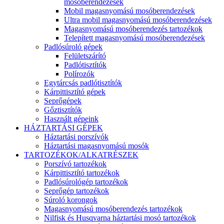
mosóberendezések
Mobil magasnyomású mosóberendezések
Ultra mobil magasnyomású mosóberendezések
Magasnyomású mosóberendezés tartozékok
Telepített magasnyomású mosóberendezések
Padlósúroló gépek
Felületszárító
Padlótisztítók
Polírozók
Egytárcsás padlótisztítók
Kárpittisztító gépek
Seprőgépek
Gőztisztítók
Használt gépeink
HÁZTARTÁSI GÉPEK
Háztartási porszívók
Háztartási magasnyomású mosók
TARTOZÉKOK/ALKATRÉSZEK
Porszívó tartozékok
Kárpittisztító tartozékok
Padlósúrológép tartozékok
Seprőgép tartozékok
Súroló korongok
Magasnyomású mosóberendezés tartozékok
Nilfisk és Husqvarna háztartási mosó tartozékok