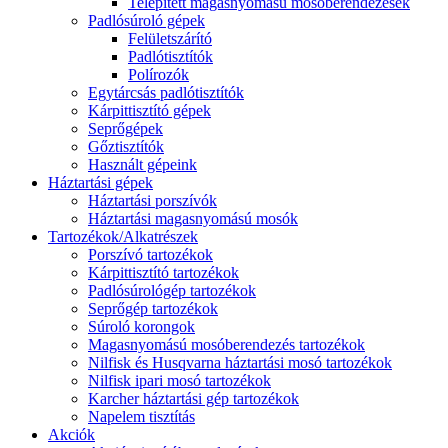
Telepített magasnyomású mosóberendezések
Padlósúroló gépek
Felületszárító
Padlótisztítók
Polírozók
Egytárcsás padlótisztítók
Kárpittisztító gépek
Seprőgépek
Gőztisztítók
Használt gépeink
Háztartási gépek
Háztartási porszívók
Háztartási magasnyomású mosók
Tartozékok/Alkatrészek
Porszívó tartozékok
Kárpittisztító tartozékok
Padlósúrológép tartozékok
Seprőgép tartozékok
Súroló korongok
Magasnyomású mosóberendezés tartozékok
Nilfisk és Husqvarna háztartási mosó tartozékok
Nilfisk ipari mosó tartozékok
Karcher háztartási gép tartozékok
Napelem tisztítás
Akciók