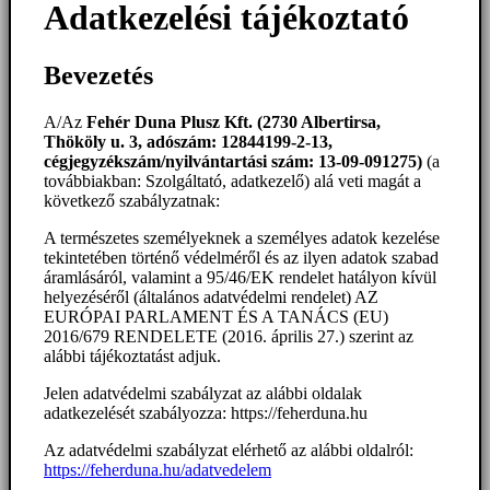
Adatkezelési tájékoztató
Bevezetés
A/Az
Fehér Duna Plusz Kft. (2730 Albertirsa,
Thököly u. 3, adószám: 12844199-2-13,
cégjegyzékszám/nyilvántartási szám: 13-09-091275)
(a
továbbiakban: Szolgáltató, adatkezelő) alá veti magát a
következő szabályzatnak:
A természetes személyeknek a személyes adatok kezelése
tekintetében történő védelméről és az ilyen adatok szabad
áramlásáról, valamint a 95/46/EK rendelet hatályon kívül
helyezéséről (általános adatvédelmi rendelet) AZ
EURÓPAI PARLAMENT ÉS A TANÁCS (EU)
2016/679 RENDELETE (2016. április 27.) szerint az
alábbi tájékoztatást adjuk.
Jelen adatvédelmi szabályzat az alábbi oldalak
adatkezelését szabályozza: https://feherduna.hu
Az adatvédelmi szabályzat elérhető az alábbi oldalról:
https://feherduna.hu/adatvedelem