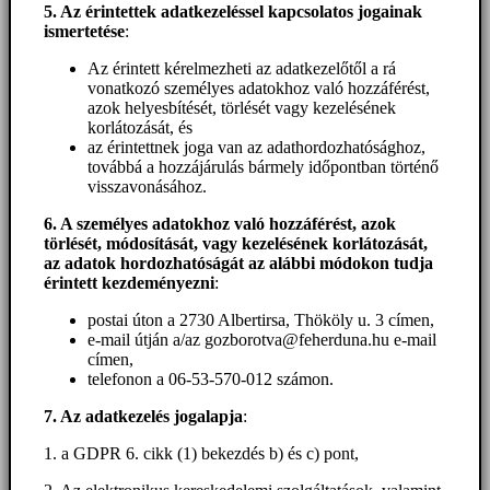
5. A
z érintettek adatkezeléssel kapcsolatos jogainak
ismertetése
:
Az érintett kérelmezheti az adatkezelőtől a rá
vonatkozó személyes adatokhoz való hozzáférést,
azok helyesbítését, törlését vagy kezelésének
korlátozását, és
az érintettnek joga van az adathordozhatósághoz,
továbbá a hozzájárulás bármely időpontban történő
visszavonásához.
6. A személyes adatokhoz
való hozzáférést
, azok
törlését, módosítását, vagy kezelésének korlátozását,
az adatok hordozhatóságát az alábbi módokon tudja
érintett kezdeményezni
:
postai úton a 2730 Albertirsa, Thököly u. 3 címen,
e-mail útján a/az gozborotva@feherduna.hu e-mail
címen,
telefonon a 06-53-570-012 számon.
7. Az adatkezelés jogalapja
:
1. a GDPR 6. cikk (1) bekezdés b) és c) pont,