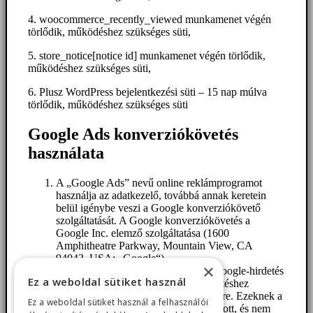
4. woocommerce_recently_viewed munkamenet végén
törlődik, működéshez szükséges süti,
5. store_notice[notice id] munkamenet végén törlődik,
működéshez szükséges süti,
6. Plusz WordPress bejelentkezési süti – 15 nap múlva
törlődik, működéshez szükséges süti
Google Ads konverziókövetés
használata
A „Google Ads” nevű online reklámprogramot
használja az adatkezelő, továbbá annak keretein
belül igénybe veszi a Google konverziókövető
szolgáltatását. A Google konverziókövetés a
Google Inc. elemző szolgáltatása (1600
Amphitheatre Parkway, Mountain View, CA
94043, USA; „Google“).
×
Amikor Felhasználó egy weboldalt Google-hirdetés
Ez a weboldal sütiket használ
által ér el, akkor egy a konverziókövetéshez
szükséges cookie kerül a számítógépére. Ezeknek a
Ez a weboldal sütiket használ a felhasználói
cookie-knak az érvényessége korlátozott, és nem