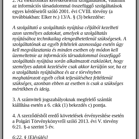
2. Az elektronikus kereskedelemi szolgáltatások, valamint
az információs társadalommal összefüggő szolgáltatások
egyes kérdéseiről szóló 2001. évi CVIII. törvény (a
továbbiakban: Elker tv.) 13/A. § (3) bekezdése:
A szolgáltató a szolgáltatás nyújtása céljából kezelheti
azon személyes adatokat, amelyek a szolgáltatás
nyújtásához technikailag elengedhetetlenül szükségesek. A
szolgáltatónak az egyéb feltételek azonossága esetén úgy
kell megválasztania és minden esetben oly módon kell
üzemeltetnie az információs társadalommal összefüggő
szolgáltatás nyújtása során alkalmazott eszközöket, hogy
személyes adatok kezelésére csak akkor kerüljön sor, ha ez
a szolgáltatás nyújtásához és az e törvényben
meghatározott egyéb célok teljesüléséhez feltétlenül
szükséges, azonban ebben az esetben is csak a szükséges
mértékben és ideig.
3. A számviteli jogszabályoknak megfelelő számlát
kiállítása esetén a 6. cikk (1) bekezdés c) pontja.
4. A szerződésből eredő követelések érvényesítése esetén
a Polgári Törvénykönyvről szóló 2013. évi V. törvény
6:21. §-a szerint 5 év.
6:22. § [Elévülés]