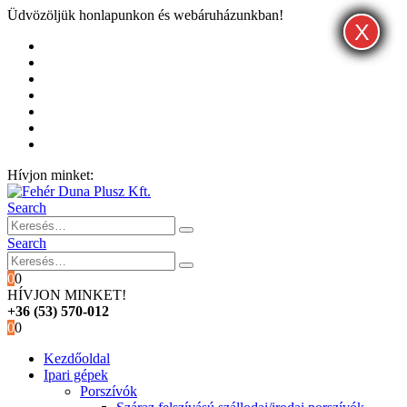
Üdvözöljük honlapunkon és webáruházunkban!
X
X
X
Kezdőoldal
Rólunk
Hivatalos garancia és márkaszervíz
Blog
Fiókom
Kosár
Pénztár
Hívjon minket:
+36 (53) 570-012
Search
Search
0
0
HÍVJON MINKET!
+36 (53) 570-012
0
0
Kezdőoldal
Ipari gépek
Porszívók