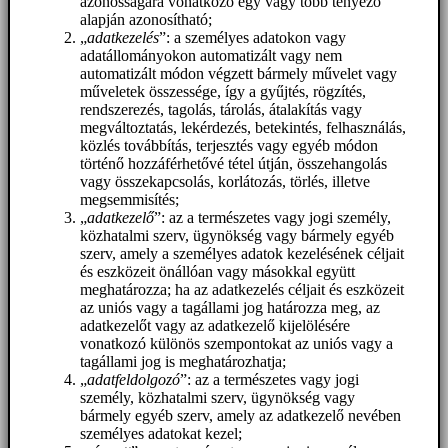
azonosságára vonatkozó egy vagy több tényező
alapján azonosítható;
„
adatkezelés
”: a személyes adatokon vagy
adatállományokon automatizált vagy nem
automatizált módon végzett bármely művelet vagy
műveletek összessége, így a gyűjtés, rögzítés,
rendszerezés, tagolás, tárolás, átalakítás vagy
megváltoztatás, lekérdezés, betekintés, felhasználás,
közlés továbbítás, terjesztés vagy egyéb módon
történő hozzáférhetővé tétel útján, összehangolás
vagy összekapcsolás, korlátozás, törlés, illetve
megsemmisítés;
„
adatkezelő
”: az a természetes vagy jogi személy,
közhatalmi szerv, ügynökség vagy bármely egyéb
szerv, amely a személyes adatok kezelésének céljait
és eszközeit önállóan vagy másokkal együtt
meghatározza; ha az adatkezelés céljait és eszközeit
az uniós vagy a tagállami jog határozza meg, az
adatkezelőt vagy az adatkezelő kijelölésére
vonatkozó különös szempontokat az uniós vagy a
tagállami jog is meghatározhatja;
„
adatfeldolgozó
”: az a természetes vagy jogi
személy, közhatalmi szerv, ügynökség vagy
bármely egyéb szerv, amely az adatkezelő nevében
személyes adatokat kezel;