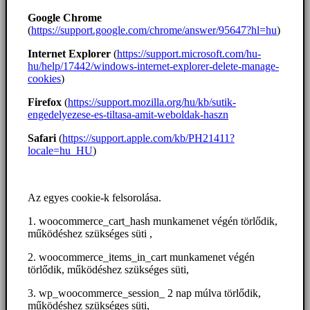
Google Chrome
(
https://support.google.com/chrome/answer/95647?hl=hu
)
Internet Explorer
(
https://support.microsoft.com/hu-
hu/help/17442/windows-internet-explorer-delete-manage-
cookies
)
Firefox
(
https://support.mozilla.org/hu/kb/sutik-
engedelyezese-es-tiltasa-amit-weboldak-haszn
Safari
(
https://support.apple.com/kb/PH21411?
locale=hu_HU
)
Az egyes cookie-k felsorolása.
1. woocommerce_cart_hash munkamenet végén törlődik,
működéshez szükséges süti ,
2. woocommerce_items_in_cart munkamenet végén
törlődik, működéshez szükséges süti,
3. wp_woocommerce_session_ 2 nap múlva törlődik,
működéshez szükséges süti,