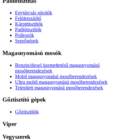
Padlótisztítás
Egytárcsás súrolók
Felületszárító
Kárpittisztítók
Padlótisztítók
Polírozók
Seprőgépek
Magasnyomású mosók
Benzin/diesel üzemeltetésű magasnyomású
mosóberendezések
Mobil magasnyomású mosóberendezések
Ultra mobil magasnyomású mosóberendezések
Telepített magasnyomású mosóberendezések
Gőztisztító gépek
Gőztisztítók
Viper
Vegyszerek