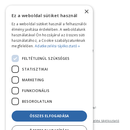
×
Ez a weboldal sütiket használ
Ez a weboldal sütiket használ a felhasználói
élmény javítása érdekében. A weboldalunk
Bankkártyás fizetési tájékoztató
használatával Ön hozzájárul az összes süti
használatához, a Cookie szabályzatunknak
megfelelően.
Adatkezelési tájékoztató »
AZ ÁRAK TÁJÉKOZTATÓ JELLEGŰEK!
FELTÉTLENÜL SZÜKSÉGES
ELÁLLÁS A SZERZŐDÉSTŐL
STATISZTIKAI
MARKETING
FUNKCIONÁLIS
BESOROLATLAN
Copyright © 2018 feherduna.hu - Minden jog fenntartva!
ÖSSZES ELFOGADÁSA
Általános szerződési feltételek (ÁSZF)
Adatkezelési tájékoztató