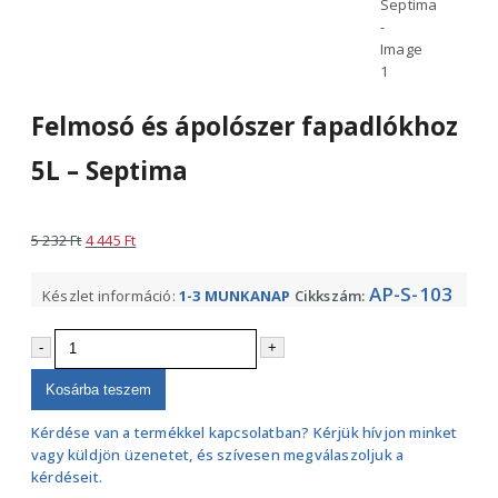
Felmosó és ápolószer fapadlókhoz
5L – Septima
Original
Current
5 232
Ft
4 445
Ft
price
price
was:
is:
AP-S-103
Készlet információ:
1-3 MUNKANAP
Cikkszám:
5
4
232 Ft.
445 Ft.
-
+
Kosárba teszem
Kérdése van a termékkel kapcsolatban? Kérjük hívjon minket
vagy küldjön üzenetet, és szívesen megválaszoljuk a
kérdéseit.