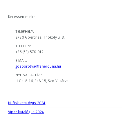
Keressen minket!
ELÉRHETŐSÉGÜNK
TELEPHELY:
2730 Albertirsa, Thököly u. 3.
TELEFON:
+36 (53) 570-012
E-MAIL:
gozborotva@feherduna.hu
NYITVA TARTÁS:
H-Cs: 8-16, P: 8-15, Szo-V: zárva
KATALÓGUSOK
Nilfisk katalógus 2024
Viper katalógus 2024