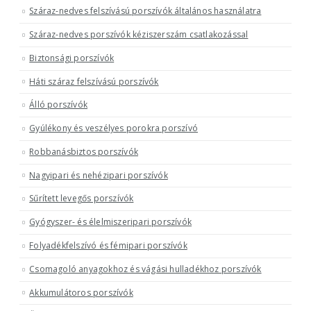
Száraz-nedves felszívású porszívók általános használatra
Száraz-nedves porszívók kéziszerszám csatlakozással
Biztonsági porszívók
Háti száraz felszívású porszívók
Álló porszívók
Gyúlékony és veszélyes porokra porszívó
Robbanásbiztos porszívók
Nagyipari és nehézipari porszívók
Sűrített levegős porszívók
Gyógyszer- és élelmiszeripari porszívók
Folyadékfelszívó és fémipari porszívók
Csomagoló anyagokhoz és vágási hulladékhoz porszívók
Akkumulátoros porszívók