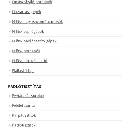
Önkiszolgáló porszívók
Háztartási gépek
Nilfisk magasnyomású mosók
Nilfisk seprőgépek
Nilfisk padlótisztító gépek
Nilfisk porszívók
Nilfisk tartozék akció
Elállási űrlap
PADLÓTISZTÍTÁS
Egytárcsás súrolók
Felületszárító
Kárpittisztítók
Padlótisztítók