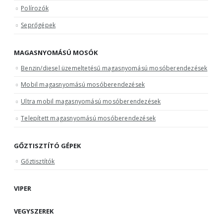
Polírozók
Seprőgépek
MAGASNYOMÁSÚ MOSÓK
Benzin/diesel üzemeltetésű magasnyomású mosóberendezések
Mobil magasnyomású mosóberendezések
Ultra mobil magasnyomású mosóberendezések
Telepített magasnyomású mosóberendezések
GŐZTISZTÍTÓ GÉPEK
Gőztisztítók
VIPER
VEGYSZEREK