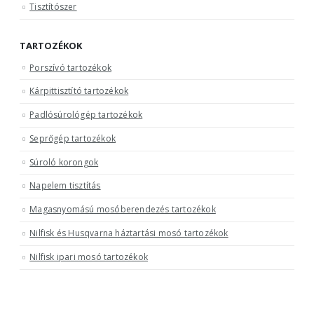
Tisztítószer
TARTOZÉKOK
Porszívó tartozékok
Kárpittisztító tartozékok
Padlósúrológép tartozékok
Seprőgép tartozékok
Súroló korongok
Napelem tisztítás
Magasnyomású mosóberendezés tartozékok
Nilfisk és Husqvarna háztartási mosó tartozékok
Nilfisk ipari mosó tartozékok