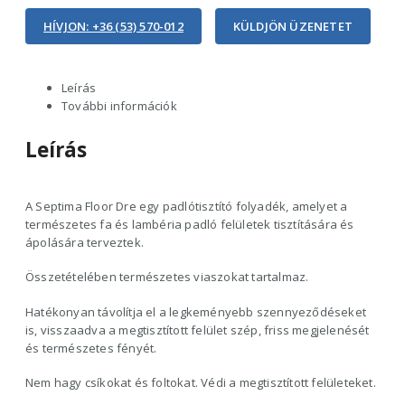
HÍVJON: +36 (53) 570-012
KÜLDJÖN ÜZENETET
Leírás
További információk
Leírás
A Septima Floor Dre egy padlótisztító folyadék, amelyet a
természetes fa és lambéria padló felületek tisztítására és
ápolására terveztek.
Összetételében természetes viaszokat tartalmaz.
Hatékonyan távolítja el a legkeményebb szennyeződéseket
is, visszaadva a megtisztított felület szép, friss megjelenését
és természetes fényét.
Nem hagy csíkokat és foltokat. Védi a megtisztított felületeket.