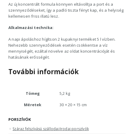
Az új koncentrált formula könnyen eltávolítja a port és a
szennyeződéseket, így a padló tiszta fényt kap, és a helyiség
kellemesen friss illatú lesz.
Alkalmazási technika:
A napi ápoláshoz hígítson 2 kupaknyi terméket 5 l vízben.
Nehezebb szennyeződések esetén csökkentse a víz
mennyiségét, ezáltal növelve az oldat koncentrációját és
hatásának erősségét.
További információk
Tömeg
5,2 kg
Méretek
30 × 20 × 15 cm
PORSZÍVÓK
Száraz felszívású szállodai/irodai porszívók