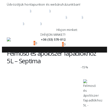
Üdvözöljük honlapunkon és webáruházunkban!
KEZDŐOLDAL
RÓLUNK
HIVATALOS GARANCIA ÉS MÁRKASZERVÍZ
BLOG
FIÓKOM
KOSÁR
PÉNZTÁR
Hívjon minket:
+36 (53) 570-012
HÍVJON MINKET!
+36 (53) 570-012
0
0
0
0
Felmosó és ápolószer fapadlókhoz
5L – Septima
-15%
TERMÉKEINK
TISZTÍTÓSZER
,
HÁZTARTÁSI TISZTÍTÓSZEREK
FELMOSÓ ÉS ÁPOLÓSZER FAPADLÓKHOZ 5L – SEPTIMA