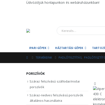
Üdvözöljük honlapunkon és webáruházunkban!
IPARI GÉPEK
HÁZTARTÁSI GÉPEK
TARTOZ
TERMÉKEINK
PADLÓTISZTÍTÁS
,
PADLÓTISZTÍT
PORSZÍVÓK
Száraz felszívású szállodai/irodai
porszívók
Száraz-nedves felszívású porszívók
általános használatra