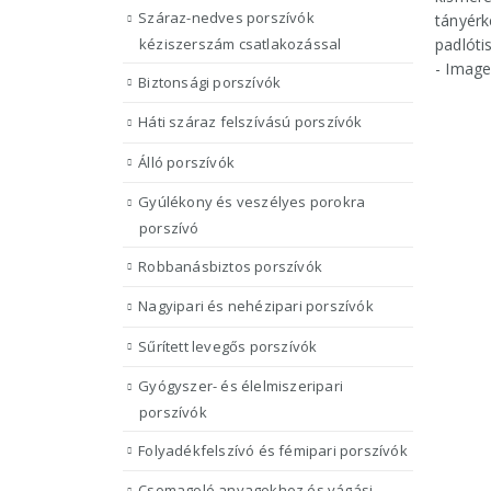
Száraz-nedves porszívók
kéziszerszám csatlakozással
Biztonsági porszívók
Háti száraz felszívású porszívók
Álló porszívók
Gyúlékony és veszélyes porokra
porszívó
Robbanásbiztos porszívók
Nagyipari és nehézipari porszívók
Sűrített levegős porszívók
Gyógyszer- és élelmiszeripari
porszívók
Folyadékfelszívó és fémipari porszívók
Csomagoló anyagokhoz és vágási