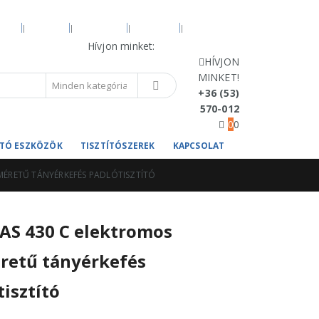
VÍZ
BLOG
FIÓKOM
KOSÁR
PÉNZTÁR
Hívjon minket:
+36 (53) 570-012
HÍVJON
MINKET!
+36 (53)
570-012
0
0
TÍTÓ ESZKÖZÖK
TISZTÍTÓSZEREK
KAPCSOLAT
SMÉRETŰ TÁNYÉRKEFÉS PADLÓTISZTÍTÓ
 AS 430 C elektromos
retű tányérkefés
tisztító