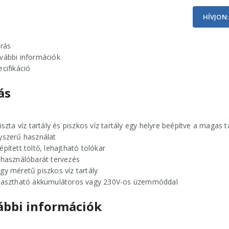
HÍVJON:
írás
vábbi információk
ecifikáció
ás
tiszta víz tartály és piszkos víz tartály egy helyre beépítve a magas 
yszerű használat
épített töltő, lehajtható tolókar
lhasználóbarát tervezés
gy méretű piszkos víz tartály
lasztható akkumulátoros vagy 230V-os üzemmóddal
ábbi információk