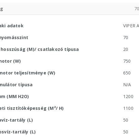
g
70
ki adatok
VIPER A
nyomásszint
70
 hosszúság (M)/ csatlakozó típusa
20
otor (W)
750
motor teljesítménye (W)
650
ulátor típusa
N/A
um (MM H2O)
1200
eti tisztítóképesség (M²/ H)
1100
víz-tartály (L)
50
osvíz-tartály (L)
50