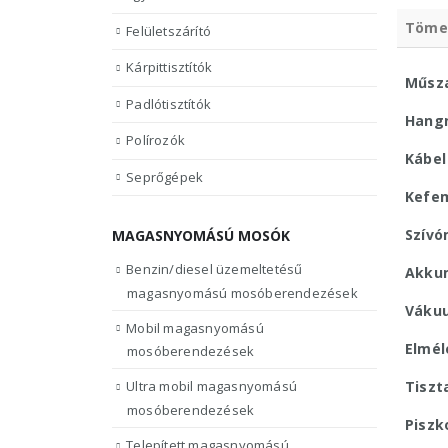
Töme
Felületszárító
Kárpittisztítók
Műsza
Padlótisztítók
Hang
Polírozók
Kábel
Seprőgépek
Kefem
Szívó
MAGASNYOMÁSÚ MOSÓK
Benzin/diesel üzemeltetésű
Akkum
magasnyomású mosóberendezések
Váku
Mobil magasnyomású
Elmél
mosóberendezések
Tiszta
Ultra mobil magasnyomású
mosóberendezések
Piszk
Telepített magasnyomású