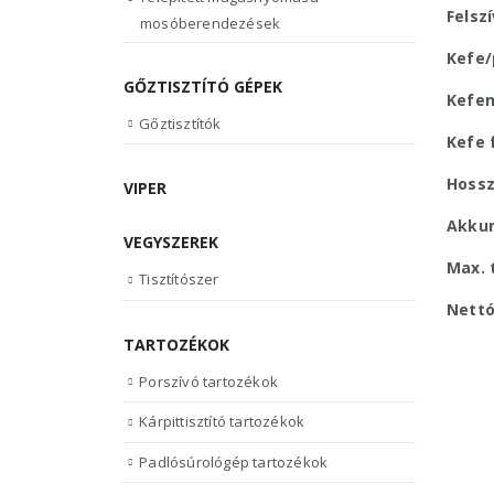
Felsz
mosóberendezések
Kefe/
GŐZTISZTÍTÓ GÉPEK
Kefen
Gőztisztítók
Kefe 
Hossz
VIPER
Akkum
VEGYSZEREK
Max. t
Tisztítószer
Nettó
TARTOZÉKOK
Porszívó tartozékok
Kárpittisztító tartozékok
Padlósúrológép tartozékok