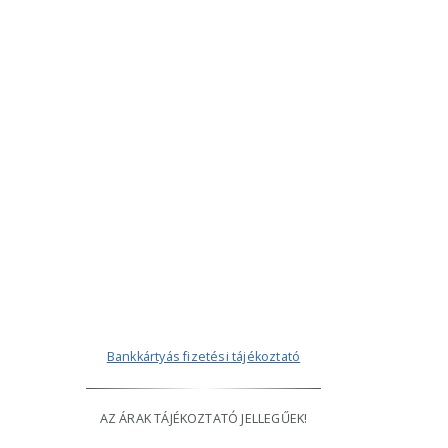
Bankkártyás fizetési tájékoztató
AZ ÁRAK TÁJÉKOZTATÓ JELLEGŰEK!