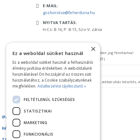
E-MAIL:
gozborotva@feherduna.hu
NYITVA TARTÁS:
H-Cs: 8-16, P: 8-15, Szo-V: zárva
×
Ez a weboldal sütiket használ
Copyright © 2018 feherduna.hu - Minden jog fenntartva!
Általános szerződési feltételek (ÁSZF)
Ez a weboldal sütiket használ a felhasználói
élmény javítása érdekében. A weboldalunk
Adatkezelési tájékoztató
használatával Ön hozzájárul az összes süti
használatához, a Cookie szabályzatunknak
megfelelően.
Adatkezelési tájékoztató »
FELTÉTLENÜL SZÜKSÉGES
STATISZTIKAI
IPARI GÉPEK
MARKETING
HÁZTARTÁSI GÉPEK
FUNKCIONÁLIS
TARTOZÉKOK/ALKATRÉSZEK