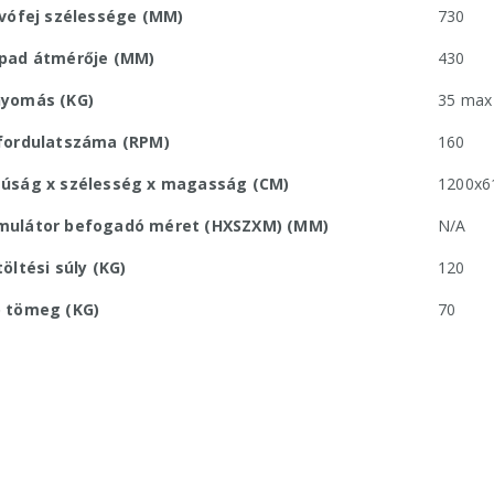
ívófej szélessége (MM)
730
pad átmérője (MM)
430
yomás (KG)
35 max
fordulatszáma (RPM)
160
úság x szélesség x magasság (CM)
1200x6
ulátor befogadó méret (HXSZXM) (MM)
N/A
öltési súly (KG)
120
 tömeg (KG)
70