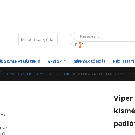
KEZDŐOLDAL
RÓLUNK
HIVATALOS GARANCIA ÉS MÁRKASZER
0
0
ÉKOK/ALKATRÉSZEK
AKCIÓK
GÉPKÖLCSÖNZÉS
KÉZI TISZ
ÓK
,
GYALOGKÍSÉRETŰ PADLÓTISZTÍTÓK
VIPER AS 430 C ELEKTROMOS KI
Viper
kismé
padló