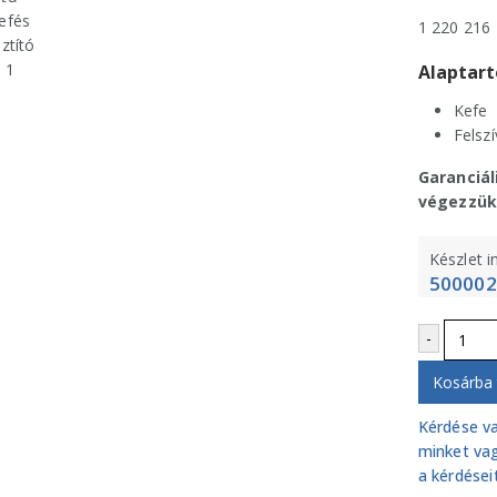
1 220 216
Alaptart
Kefe
Felszí
Garanciál
végezzük
Készlet 
500002
-
Kosárba
Kérdése va
minket vag
a kérdéseit