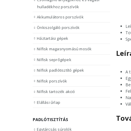
hulladékhoz porszívók
Akkumulátoros porszívók
Le
Önkiszolgáló porszívók
To
Háztartási gépek
Sp
Nilfisk magasnyomású mosók
Leír
Nilfisk seprőgépek
Nilfisk padlótisztító gépek
A 
Eg
Nilfisk porszívók
Be
Fe
Nilfisk tartozék akció
Na
Elállási űrlap
Vá
Tov
PADLÓTISZTÍTÁS
Egytárcsás súrolók