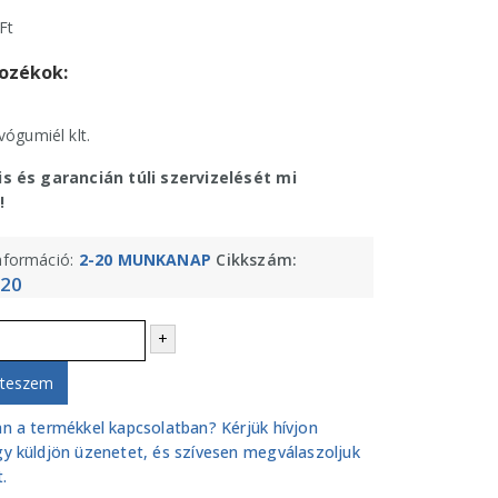
Ft
ozékok:
vógumiél klt.
is és garancián túli szervizelését mi
!
információ:
2-20 MUNKANAP
Cikkszám:
20
+
 teszem
n a termékkel kapcsolatban? Kérjük hívjon
y küldjön üzenetet, és szívesen megválaszoljuk
.