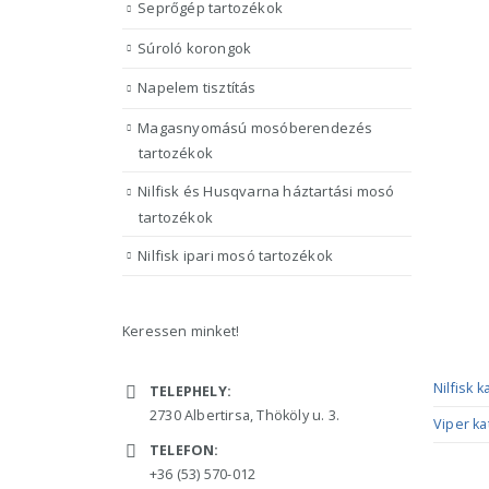
Seprőgép tartozékok
Súroló korongok
Napelem tisztítás
Magasnyomású mosóberendezés
tartozékok
Nilfisk és Husqvarna háztartási mosó
tartozékok
Nilfisk ipari mosó tartozékok
Keressen minket!
ELÉRHETŐSÉGÜNK
KATAL
Nilfisk 
TELEPHELY:
2730 Albertirsa, Thököly u. 3.
Viper ka
TELEFON:
+36 (53) 570-012