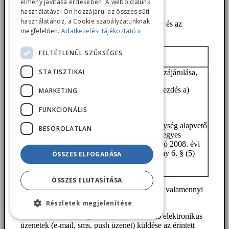
élmény javítása érdekében. A weboldalunk
linkre kattintva.
használatával Ön hozzájárul az összes süti
használatához, a Cookie szabályzatunknak
4. Az adatgyűjtés ténye, a kezelt adatok köre és az
megfelelően.
Adatkezelési tájékoztató »
adatkezelés célja
:
Személyes
Az adatkezelés
FELTÉTLENÜL SZÜKSÉGES
Jogalap
adat
célja
STATISZTIKAI
Azonosítás, a
Az érintett hozzájárulása,
hírlevélre/akciós
Név, e-
6. cikk (1) bekezdés a)
MARKETING
kuponokra való
mail cím.
pontja.
feliratkozás
lehetővé tétele.
FUNKCIONÁLIS
A gazdasági
A
Technikai
reklámtevékenység alapvető
BESOROLATLAN
feliratkozás
művelet
feltételeiről és egyes
időpontja
végrehajtása.
korlátairól szóló 2008. évi
A
Technikai
XLVIII. törvény 6. § (5)
ÖSSZES ELFOGADÁSA
feliratkozás
művelet
bekezdése.
kori IP cím
végrehajtása.
ÖSSZES ELUTASÍTÁSA
5. Az érintettek köre: A hírlevélre feliratkozó valamennyi
érintett.
Részletek megjelenítése
6. Az adatkezelés célja: reklámot tartalmazó elektronikus
üzenetek (e-mail, sms, push üzenet) küldése az érintett