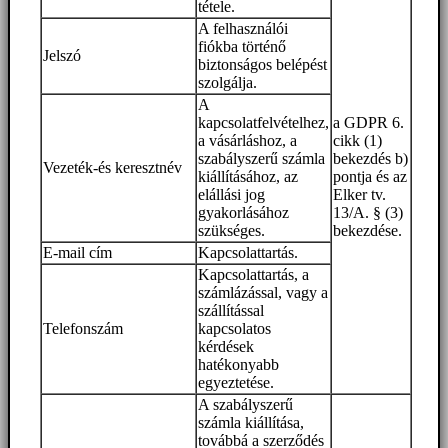
tétele.
A felhasználói
fiókba történő
Jelszó
biztonságos belépést
szolgálja.
A
kapcsolatfelvételhez,
a GDPR 6.
a vásárláshoz, a
cikk (1)
szabályszerű számla
bekezdés b)
Vezeték-és keresztnév
kiállításához, az
pontja és az
elállási jog
Elker tv.
gyakorlásához
13/A. § (3)
szükséges.
bekezdése.
E-mail cím
Kapcsolattartás.
Kapcsolattartás, a
számlázással, vagy a
szállítással
Telefonszám
kapcsolatos
kérdések
hatékonyabb
egyeztetése.
A szabályszerű
számla kiállítása,
továbbá a szerződés