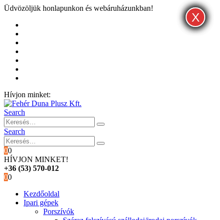
Üdvözöljük honlapunkon és webáruházunkban!
X
X
X
Kezdőoldal
Rólunk
Hivatalos garancia és márkaszervíz
Blog
Fiókom
Kosár
Pénztár
Hívjon minket:
+36 (53) 570-012
Search
Search
0
0
HÍVJON MINKET!
+36 (53) 570-012
0
0
Kezdőoldal
Ipari gépek
Porszívók