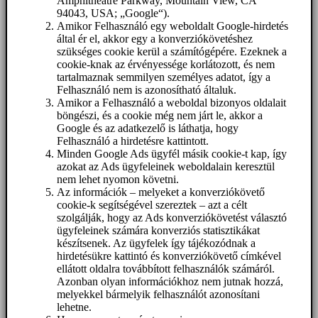
Amphitheatre Parkway, Mountain View, CA
94043, USA; „Google“).
Amikor Felhasználó egy weboldalt Google-hirdetés
által ér el, akkor egy a konverziókövetéshez
szükséges cookie kerül a számítógépére. Ezeknek a
cookie-knak az érvényessége korlátozott, és nem
tartalmaznak semmilyen személyes adatot, így a
Felhasználó nem is azonosítható általuk.
Amikor a Felhasználó a weboldal bizonyos oldalait
böngészi, és a cookie még nem járt le, akkor a
Google és az adatkezelő is láthatja, hogy
Felhasználó a hirdetésre kattintott.
Minden Google Ads ügyfél másik cookie-t kap, így
azokat az Ads ügyfeleinek weboldalain keresztül
nem lehet nyomon követni.
Az információk – melyeket a konverziókövető
cookie-k segítségével szereztek – azt a célt
szolgálják, hogy az Ads konverziókövetést választó
ügyfeleinek számára konverziós statisztikákat
készítsenek. Az ügyfelek így tájékozódnak a
hirdetésükre kattintó és konverziókövető címkével
ellátott oldalra továbbított felhasználók számáról.
Azonban olyan információkhoz nem jutnak hozzá,
melyekkel bármelyik felhasználót azonosítani
lehetne.