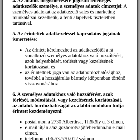
4. Az adatok megismerésére jogosult lehetséges
adatkezelők személye, a személyes adatok címzettjei
: A
személyes adatokat az adatkezelő sales és marketing
munkatársai kezelhetik, a fenti alapelvek tiszteletben
tartásával.
5. A
z érintettek adatkezeléssel kapcsolatos jogainak
ismertetése
:
Az érintett kérelmezheti az adatkezelőtől a rá
vonatkozó személyes adatokhoz való hozzáférést,
azok helyesbítését, törlését vagy kezelésének
korlátozását, és
az érintettnek joga van az adathordozhatósághoz,
továbbá a hozzájárulás bármely időpontban történő
visszavonásához.
6. A személyes adatokhoz
való hozzáférést
, azok
törlését, módosítását, vagy kezelésének korlátozását,
az adatok hordozhatóságát az alábbi módokon tudja
érintett kezdeményezni
:
postai úton a 2730 Albertirsa, Thököly u. 3 címen,
e-mail útján a/az gozborotva@feherduna.hu e-mail
címen,
telefonon a 06-53-570-012 számon.