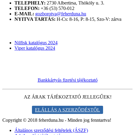
TELEPHELY:
2730 Albertirsa, Thököly u. 3.
TELEFON:
+36 (53) 570-012
E-MAIL:
gozborotva@feherduna.hu
NYITVA TARTÁS:
H-Cs: 8-16, P: 8-15, Szo-V: zárva
KATALÓGUSOK
Nilfisk katalógus 2024
Viper katalógus 2024
Bankkártyás fizetési tájékoztató
AZ ÁRAK TÁJÉKOZTATÓ JELLEGŰEK!
ELÁLLÁS A SZERZŐDÉSTŐL
Copyright © 2018 feherduna.hu - Minden jog fenntartva!
Általános szerződési feltételek (ÁSZF)