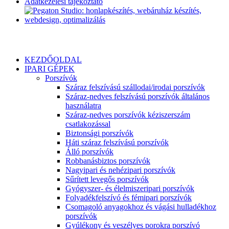
Adatkezelési tájékoztató
KEZDŐOLDAL
IPARI GÉPEK
Porszívók
Száraz felszívású szállodai/irodai porszívók
Száraz-nedves felszívású porszívók általános
használatra
Száraz-nedves porszívók kéziszerszám
csatlakozással
Biztonsági porszívók
Háti száraz felszívású porszívók
Álló porszívók
Robbanásbiztos porszívók
Nagyipari és nehézipari porszívók
Sűrített levegős porszívók
Gyógyszer- és élelmiszeripari porszívók
Folyadékfelszívó és fémipari porszívók
Csomagoló anyagokhoz és vágási hulladékhoz
porszívók
Gyúlékony és veszélyes porokra porszívó