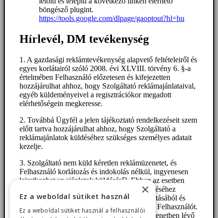
letölti és telepíti a következő linken elérhető
böngésző plugint.
https://tools.google.com/dlpage/gaoptout?hl=hu
Hírlevél, DM tevékenység
1. A gazdasági reklámtevékenység alapvető feltételeiről és
egyes korlátairól szóló 2008. évi XLVIII. törvény 6. §-a
értelmében Felhasználó előzetesen és kifejezetten
hozzájárulhat ahhoz, hogy Szolgáltató reklámajánlataival,
egyéb küldeményeivel a regisztrációkor megadott
elérhetőségein megkeresse.
2. Továbbá Ügyfél a jelen tájékoztató rendelkezéseit szem
előtt tartva hozzájárulhat ahhoz, hogy Szolgáltató a
reklámajánlatok küldéséhez szükséges személyes adatait
kezelje.
3. Szolgáltató nem küld kéretlen reklámüzenetet, és
Felhasználó korlátozás és indokolás nélkül, ingyenesen
leiratkozhat az ajánlatok küldéséről. Ebben az esetben
×
Szolgáltató minden – a reklámüzenetek küldéséhez
Ez a weboldal sütiket használ
szükséges – személyes adatát törli nyilvántartásából és
további reklámajánlataival nem keresi meg a Felhasználót.
Ez a weboldal sütiket használ a felhasználói
Felhasználó a reklámokról leiratkozhat az üzenetben lévő