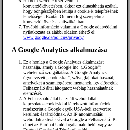
Ha nem szeretne részt venni a
konverziókövetésben, akkor ezt elutasíthatja azáltal,
hogy böngészőjében letiltja a cookie-k telepítésének
lehetőségét. Ezután Ön nem fog szerepelni a
konverziókövetési statisztikákban.
További információ valamint a Google adatvédelmi
nyilatkozata az alábbi oldalon érhető el:
www.google.de/policies/privacy/
A Google Analytics alkalmazása
Ez a honlap a Google Analytics alkalmazást
használja, amely a Google Inc. („Google”)
webelemző szolgáltatása. A Google Analytics
úgynevezett „cookie-kat”, szövegfájlokat használ,
amelyeket a számítógépére mentenek, így elősegítik
Felhasználó által látogatott weblap használatának
elemzését.
A Felhasználó által használt weboldallal
kapcsolatos cookie-kkal létrehozott információk
rendszerint a Google egyik USA-beli szerverére
kerülnek és tárolódnak. Az IP-anonimizálás
weboldali aktiválásával a Google a Felhasználó IP-
címét az Európai Unió tagállamain belül vagy az
Európai Gazdasági Térségről szóló