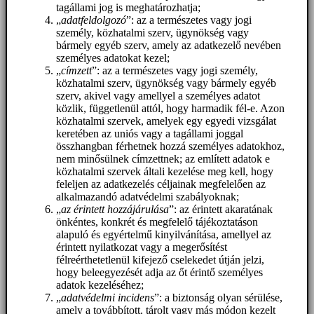
tagállami jog is meghatározhatja;
„
adatfeldolgozó
”: az a természetes vagy jogi
személy, közhatalmi szerv, ügynökség vagy
bármely egyéb szerv, amely az adatkezelő nevében
személyes adatokat kezel;
„
címzett
”: az a természetes vagy jogi személy,
közhatalmi szerv, ügynökség vagy bármely egyéb
szerv, akivel vagy amellyel a személyes adatot
közlik, függetlenül attól, hogy harmadik fél-e. Azon
közhatalmi szervek, amelyek egy egyedi vizsgálat
keretében az uniós vagy a tagállami joggal
összhangban férhetnek hozzá személyes adatokhoz,
nem minősülnek címzettnek; az említett adatok e
közhatalmi szervek általi kezelése meg kell, hogy
feleljen az adatkezelés céljainak megfelelően az
alkalmazandó adatvédelmi szabályoknak;
„
az érintett hozzájárulása
”: az érintett akaratának
önkéntes, konkrét és megfelelő tájékoztatáson
alapuló és egyértelmű kinyilvánítása, amellyel az
érintett nyilatkozat vagy a megerősítést
félreérthetetlenül kifejező cselekedet útján jelzi,
hogy beleegyezését adja az őt érintő személyes
adatok kezeléséhez;
„
adatvédelmi incidens
”: a biztonság olyan sérülése,
amely a továbbított, tárolt vagy más módon kezelt