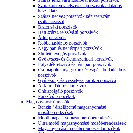
Száraz felszívású szállodai/irodai porszívók
Száraz-nedves felszívású porszívók általános
használatra
Száraz-nedves porszívók kéziszerszám
csatlakozással
Biztonsági porszívók
Háti száraz felszívású porszívók
Álló porszívók
Robbanásbiztos porszívók
Nagyipari és nehézipari porszívók
Sűrített levegős porszívók
Gyógyszer- és élelmiszeripari porszívók
Folyadékfelszívó és fémipari porszívók
Csomagoló anyagokhoz és vágási hulladékhoz
porszívók
Gyúlékony és veszélyes porokra porszívó
Akkumulátoros porszívók
Önkiszolgáló porszívók
Porszívó tartozékok
Magasnyomású mosók
Benzin / dízelüzemű magasnyomású
mosóberendezések
Mobil magasnyomású mosóberendezések
Ultra mobil magasnyomású mosóberendezések
Magasnyomású mosóberendezés tartozékok