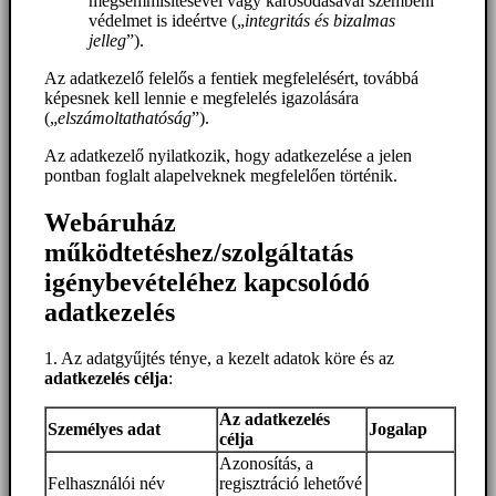
megsemmisítésével vagy károsodásával szembeni
védelmet is ideértve („
integritás és bizalmas
jelleg
”).
Az adatkezelő felelős a fentiek megfelelésért, továbbá
képesnek kell lennie e megfelelés igazolására
(„
elszámoltathatóság
”).
Az adatkezelő nyilatkozik, hogy adatkezelése a jelen
pontban foglalt alapelveknek megfelelően történik.
Webáruház
működtetéshez/szolgáltatás
igénybevételéhez kapcsolódó
adatkezelés
1. Az adatgyűjtés ténye, a kezelt adatok köre és az
adatkezelés célja
:
Az adatkezelés
Személyes adat
Jogalap
célja
Azonosítás, a
Felhasználói név
regisztráció lehetővé