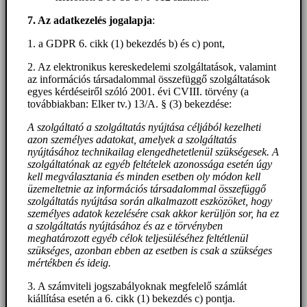
7. Az adatkezelés jogalapja
:
1. a GDPR 6. cikk (1) bekezdés b) és c) pont,
2. Az elektronikus kereskedelemi szolgáltatások, valamint
az információs társadalommal összefüggő szolgáltatások
egyes kérdéseiről szóló 2001. évi CVIII. törvény (a
továbbiakban: Elker tv.) 13/A. § (3) bekezdése:
A szolgáltató a szolgáltatás nyújtása céljából kezelheti
azon személyes adatokat, amelyek a szolgáltatás
nyújtásához technikailag elengedhetetlenül szükségesek. A
szolgáltatónak az egyéb feltételek azonossága esetén úgy
kell megválasztania és minden esetben oly módon kell
üzemeltetnie az információs társadalommal összefüggő
szolgáltatás nyújtása során alkalmazott eszközöket, hogy
személyes adatok kezelésére csak akkor kerüljön sor, ha ez
a szolgáltatás nyújtásához és az e törvényben
meghatározott egyéb célok teljesüléséhez feltétlenül
szükséges, azonban ebben az esetben is csak a szükséges
mértékben és ideig.
3. A számviteli jogszabályoknak megfelelő számlát
kiállítása esetén a 6. cikk (1) bekezdés c) pontja.