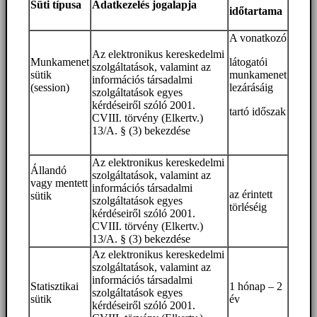
Süti típusa
Adatkezelés jogalapja
időtartama
A vonatkozó
Az elektronikus kereskedelmi
Munkamenet
látogatói
szolgáltatások, valamint az
sütik
munkamenet
információs társadalmi
(session)
lezárásáig
szolgáltatások egyes
kérdéseiről szóló 2001.
tartó időszak
CVIII. törvény (Elkertv.)
13/A. § (3) bekezdése
Az elektronikus kereskedelmi
Állandó
szolgáltatások, valamint az
vagy mentett
információs társadalmi
az érintett
sütik
szolgáltatások egyes
törléséig
kérdéseiről szóló 2001.
CVIII. törvény (Elkertv.)
13/A. § (3) bekezdése
Az elektronikus kereskedelmi
szolgáltatások, valamint az
információs társadalmi
Statisztikai
1 hónap – 2
szolgáltatások egyes
sütik
év
kérdéseiről szóló 2001.