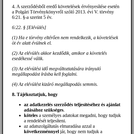
4. A szerződésből eredő követelések érvényesítése esetén
a Polgári Törvénykönyvről szóló 2013. évi V. törvény
6:21. §-a szerint 5 év.
6:22. § [Elévülés]
(1) Ha e törvény eltérően nem rendelkezik, a követelések
öt év alatt évülnek el.
(2) Az elévülés akkor kezdődik, amikor a követelés
esedékessé válik.
(3) Az elévülési idő megváltoztatására irányuló
megállapodást írásba kell foglalni.
(4) Az elévülést kizáró megállapodás semmis.
8. Tájékoztatjuk, hogy
az adatkezelés szerződés teljesítéséhez és ajánlat
adásához szükséges
.
köteles
a személyes adatokat megadni, hogy tudjuk
a rendelését teljesíteni.
az adatszolgáltatás elmaradása azzal a
következménnyel
jár, hogy nem tudjuk a