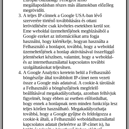
megállapodásban részes más államokban előzőleg
megrövidíti.
A teljes IP-címnek a Google USA-ban lévő
szerverére történő továbbítására és ottani
lerövidítésére csak kivételes esetekben kerül sor.
Eme weboldal üzemeltetőjének megbízásából a
Google ezeket az információkat arra fogja
használni, hogy kiértékelje, hogyan használta a
Felhasználó a honlapot, továbbá, hogy a weboldal
üzemeltetőjének a honlap aktivitásával összefüggő
jelentéseket készítsen, valamint, hogy a weboldal-
és az internethasználattal kapcsolatos további
szolgáltatásokat teljesítsen.
A Google Analytics keretein belül a Felhasználó
böngészője által továbbított IP-címet nem vezeti
össze a Google más adataival. A cookie-k tárolását
a Felhasználó a böngészőjének megfelelő
beállításával megakadályozhatja, azonban felhívjuk
figyelmét, hogy ebben az esetben előfordulhat,
hogy ennek a honlapnak nem minden funkciója lesz
teljes körűen használható. Megakadályozhatja
továbbá, hogy a Google gyűjtse és feldolgozza a
cookie-k általi, a Felhasználó weboldalhasználattal
kapcsolatos adatait (beleértve az IP-címet is), ha