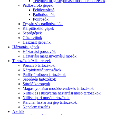
Telepített magasnyomású mosóberendezések
Padlósúroló gépek
Felületszárító
Padlótisztítók
Polírozók
Egytárcsás padlótisztítók
Kárpittisztító gépek
Seprőgépek
Gőztisztítók
Használt gépeink
Háztartási gépek
Háztartási porszívók
Háztartási magasnyomású mosók
Tartozékok/Alkatrészek
Porszívó tartozékok
Kárpittisztító tartozékok
Padlósúrológép tartozékok
Seprőgép tartozékok
Súroló korongok
Magasnyomású mosóberendezés tartozékok
Nilfisk és Husqvarna háztartási mosó tartozékok
Nilfisk ipari mosó tartozékok
Karcher háztartási gép tartozékok
Napelem tisztítás
Akciók