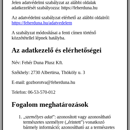
Jelen adatvédelmi szabályzat az alábbi oldalak
adatkezelését szabályozza: https://feherduna.hu
Az adatvédelmi szabályzat elérhető az alábbi oldalról:
https://feherduna.hu/adatvedelem
A szabályzat módosításai a fenti címen történő
közzététellel lépnek hatályba.
Az adatkezelő és elérhetőségei
Név: Fehér Duna Plusz Kft.
Székhely: 2730 Albertirsa, Thököly u. 3
E-mail: gozborotva@feherduna.hu
Telefon: 06-53-570-012
Fogalom meghatározások
„
személyes adat
”: azonosított vagy azonosítható
természetes személyre („érintett”) vonatkozó
bármely információ; azonosítható az a természetes