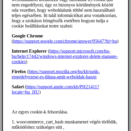
nem engedélyezi, úgy ez bizonyos körülmények között
oda vezethet, hogy weboldalunk többé nem használható
teljes egészében. Itt talál információkat arra vonatkozóan,
hogy a szokásos böngészők esetében hogyan tudja a
cookie beállításokat testre szabni:
Google Chrome
(
https://support.google.com/chrome/answer/95647?hl=hu
)
Internet Explorer
(
https://support.microsoft.com/hu-
hu/help/17442/windows-internet-explorer-delete-manage-
cookies
)
Firefox
(
https://support.mozilla.org/hu/kb/sutik-
engedelyezese-es-tiltasa-amit-weboldak-haszn
Safari
(
https://support.apple.com/kb/PH21411?
locale=hu_HU
)
Az egyes cookie-k felsorolása.
1. woocommerce_cart_hash munkamenet végén törlődik,
működéshez szükséges süti ,