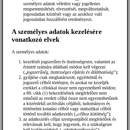
személyes adatok véletlen vagy jogellenes
megsemmisítését, elvesztését, megváltoztatását,
jogosulatlan közlését vagy az azokhoz való
jogosulatlan hozzáférést eredményezi.
A személyes adatok kezelésére
vonatkozó elvek
A személyes adatok:
kezelését jogszerűen és tisztességesen, valamint az
érintett számára átlátható módon kell végezni
(„
jogszerűség, tisztességes eljárás és átláthatóság
”);
gyűjtése csak meghatározott, egyértelmű és
jogszerű célból történjen, és azokat ne kezeljék
ezekkel a célokkal össze nem egyeztethető módon;
a 89. cikk (1) bekezdésének megfelelően nem
minősül az eredeti céllal össze nem egyeztethetőnek
a közérdekű archiválás céljából, tudományos és
történelmi kutatási célból vagy statisztikai célból
történő további adatkezelés („
célhoz kötöttség
”);
az adatkezelés céljai szempontjából megfelelőek és
relevánsak kell, hogy legyenek, és a szükségesre
kell korlátozódniuk („
adattakarékosság
”);