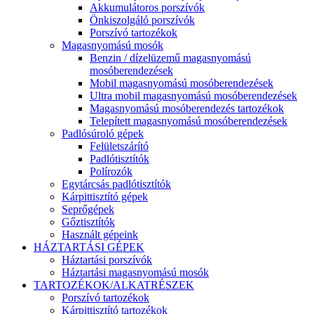
Akkumulátoros porszívók
Önkiszolgáló porszívók
Porszívó tartozékok
Magasnyomású mosók
Benzin / dízelüzemű magasnyomású
mosóberendezések
Mobil magasnyomású mosóberendezések
Ultra mobil magasnyomású mosóberendezések
Magasnyomású mosóberendezés tartozékok
Telepített magasnyomású mosóberendezések
Padlósúroló gépek
Felületszárító
Padlótisztítók
Polírozók
Egytárcsás padlótisztítók
Kárpittisztító gépek
Seprőgépek
Gőztisztítók
Használt gépeink
HÁZTARTÁSI GÉPEK
Háztartási porszívók
Háztartási magasnyomású mosók
TARTOZÉKOK/ALKATRÉSZEK
Porszívó tartozékok
Kárpittisztító tartozékok