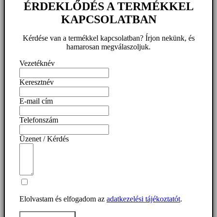
ÉRDEKLŐDÉS A TERMÉKKEL
KAPCSOLATBAN
Kérdése van a termékkel kapcsolatban? Írjon nekünk, és
hamarosan megválaszoljuk.
Vezetéknév
Keresztnév
E-mail cím
Telefonszám
Üzenet / Kérdés
Elolvastam és elfogadom az
adatkezelési tájékoztatót
.
Üzenet elküldése