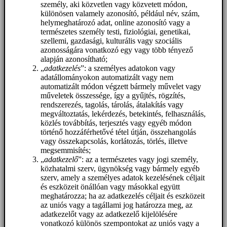
személy, aki közvetlen vagy közvetett módon,
különösen valamely azonosító, például név, szám,
helymeghatározó adat, online azonosító vagy a
természetes személy testi, fiziológiai, genetikai,
szellemi, gazdasági, kulturális vagy szociális
azonosságára vonatkozó egy vagy több tényező
alapján azonosítható;
„
adatkezelés
”: a személyes adatokon vagy
adatállományokon automatizált vagy nem
automatizált módon végzett bármely művelet vagy
műveletek összessége, így a gyűjtés, rögzítés,
rendszerezés, tagolás, tárolás, átalakítás vagy
megváltoztatás, lekérdezés, betekintés, felhasználás,
közlés továbbítás, terjesztés vagy egyéb módon
történő hozzáférhetővé tétel útján, összehangolás
vagy összekapcsolás, korlátozás, törlés, illetve
megsemmisítés;
„
adatkezelő
”: az a természetes vagy jogi személy,
közhatalmi szerv, ügynökség vagy bármely egyéb
szerv, amely a személyes adatok kezelésének céljait
és eszközeit önállóan vagy másokkal együtt
meghatározza; ha az adatkezelés céljait és eszközeit
az uniós vagy a tagállami jog határozza meg, az
adatkezelőt vagy az adatkezelő kijelölésére
vonatkozó különös szempontokat az uniós vagy a