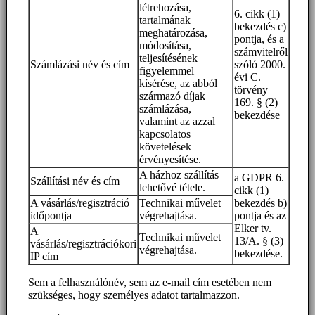
létrehozása,
6. cikk (1)
tartalmának
bekezdés c)
meghatározása,
pontja, és a
módosítása,
számvitelről
teljesítésének
Számlázási név és cím
szóló 2000.
figyelemmel
évi C.
kísérése, az abból
törvény
származó díjak
169. § (2)
számlázása,
bekezdése
valamint az azzal
kapcsolatos
követelések
érvényesítése.
A házhoz szállítás
a GDPR 6.
Szállítási név és cím
lehetővé tétele.
cikk (1)
A vásárlás/regisztráció
Technikai művelet
bekezdés b)
időpontja
végrehajtása.
pontja és az
Elker tv.
A
Technikai művelet
13/A. § (3)
vásárlás/regisztrációkori
végrehajtása.
bekezdése.
IP cím
Sem a felhasználónév, sem az e-mail cím esetében nem
szükséges, hogy személyes adatot tartalmazzon.