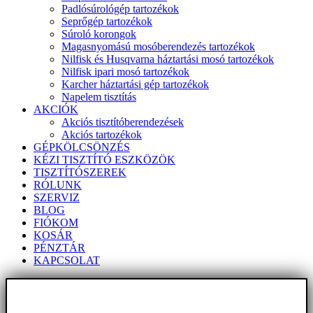
Padlósúrológép tartozékok
Seprőgép tartozékok
Súroló korongok
Magasnyomású mosóberendezés tartozékok
Nilfisk és Husqvarna háztartási mosó tartozékok
Nilfisk ipari mosó tartozékok
Karcher háztartási gép tartozékok
Napelem tisztítás
AKCIÓK
Akciós tisztítóberendezések
Akciós tartozékok
GÉPKÖLCSÖNZÉS
KÉZI TISZTÍTÓ ESZKÖZÖK
TISZTÍTÓSZEREK
RÓLUNK
SZERVIZ
BLOG
FIÓKOM
KOSÁR
PÉNZTÁR
KAPCSOLAT