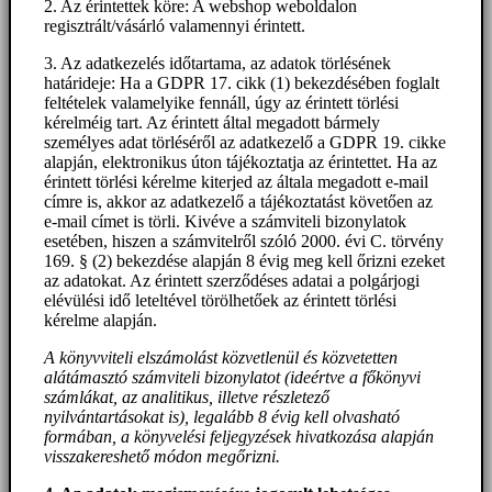
2. Az érintettek köre: A webshop weboldalon
regisztrált/vásárló valamennyi érintett.
3. Az adatkezelés időtartama, az adatok törlésének
határideje: Ha a GDPR 17. cikk (1) bekezdésében foglalt
feltételek valamelyike fennáll, úgy az érintett törlési
kérelméig tart. Az érintett által megadott bármely
személyes adat törléséről az adatkezelő a GDPR 19. cikke
alapján, elektronikus úton tájékoztatja az érintettet. Ha az
érintett törlési kérelme kiterjed az általa megadott e-mail
címre is, akkor az adatkezelő a tájékoztatást követően az
e-mail címet is törli. Kivéve a számviteli bizonylatok
esetében, hiszen a számvitelről szóló 2000. évi C. törvény
169. § (2) bekezdése alapján 8 évig meg kell őrizni ezeket
az adatokat. Az érintett szerződéses adatai a polgárjogi
elévülési idő leteltével törölhetőek az érintett törlési
kérelme alapján.
A könyvviteli elszámolást közvetlenül és közvetetten
alátámasztó számviteli bizonylatot (ideértve a főkönyvi
számlákat, az analitikus, illetve részletező
nyilvántartásokat is), legalább 8 évig kell olvasható
formában, a könyvelési feljegyzések hivatkozása alapján
visszakereshető módon megőrizni.