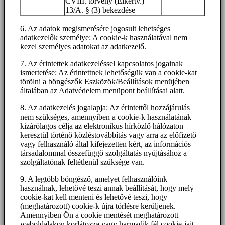
CVIII. törvény (Elkertv.)
13/A. § (3) bekezdése
6. Az adatok megismerésére jogosult lehetséges
adatkezelők személye: A cookie-k használatával nem
kezel személyes adatokat az adatkezelő.
7. Az érintettek adatkezeléssel kapcsolatos jogainak
ismertetése: Az érintettnek lehetőségük van a cookie-kat
törölni a böngészők Eszközök/Beállítások menüjében
általában az Adatvédelem menüpont beállításai alatt.
8. Az adatkezelés jogalapja: Az érintettől hozzájárulás
nem szükséges, amennyiben a cookie-k használatának
kizárólagos célja az elektronikus hírközlő hálózaton
keresztül történő közléstovábbítás vagy arra az előfizető
vagy felhasználó által kifejezetten kért, az információs
társadalommal összefüggő szolgáltatás nyújtásához a
szolgáltatónak feltétlenül szüksége van.
9. A legtöbb böngésző, amelyet felhasználóink
használnak, lehetővé teszi annak beállítását, hogy mely
cookie-kat kell menteni és lehetővé teszi, hogy
(meghatározott) cookie-k újra törlésre kerüljenek.
Amennyiben Ön a cookie mentését meghatározott
weboldalakon korlátozza vagy harmadik fél cookie-jait