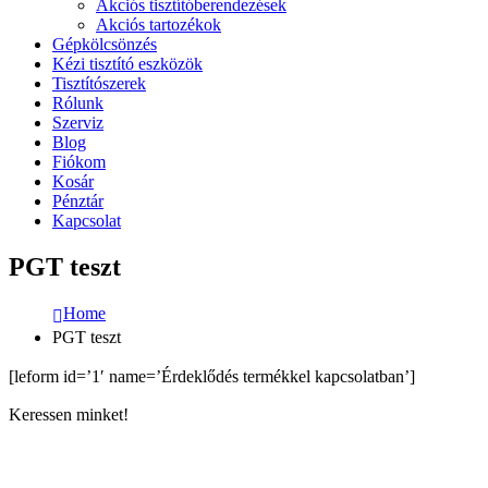
Akciós tisztítóberendezések
Akciós tartozékok
Gépkölcsönzés
Kézi tisztító eszközök
Tisztítószerek
Rólunk
Szerviz
Blog
Fiókom
Kosár
Pénztár
Kapcsolat
PGT teszt
Home
PGT teszt
[leform id=’1′ name=’Érdeklődés termékkel kapcsolatban’]
Keressen minket!
ELÉRHETŐSÉGÜNK