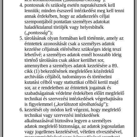
pontosnak és szükség esetén naprakésznek kell
lenniük; minden észszerű intézkedést meg kell tenni
annak érdekében, hogy az adatkezelés céljai
szempontjából pontatlan személyes adatokat
haladéktalanul töröljék vagy helyesbítsék
(„
pontosság
”);
tárolásának olyan formában kell történnie, amely az
érintettek azonosítását csak a személyes adatok
kezelése céljainak eléréséhez szükséges ideig teszi
lehetővé; a személyes adatok ennél hosszabb ideig
történő tárolására csak akkor kerülhet sor,
amennyiben a személyes adatok kezelésére a 89.
cikk (1) bekezdésének megfelelően közérdekű
archiválás céljából, tudományos és történelmi
kutatási célból vagy statisztikai célból kerül majd
sor, az e rendeletben az érintettek jogainak és
szabadságainak védelme érdekében előírt megfelelő
technikai és szervezési intézkedések végrehajtására
is figyelemmel („
korlátozott tárolhatóság
”);
kezelését oly módon kell végezni, hogy megfelelő
technikai vagy szervezési intézkedések
alkalmazásával biztosítva legyen a személyes
adatok megfelelő biztonsága, az adatok jogosulatlan
vagy jogellenes kezelésével, véletlen elvesztésével,