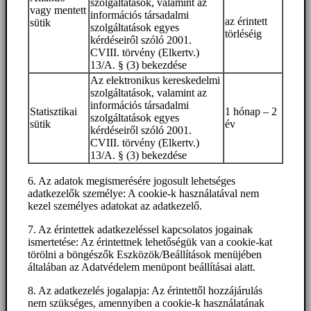
szolgáltatások, valamint az
vagy mentett
információs társadalmi
az érintett
sütik
szolgáltatások egyes
törléséig
kérdéseiről szóló 2001.
CVIII. törvény (Elkertv.)
13/A. § (3) bekezdése
Az elektronikus kereskedelmi
szolgáltatások, valamint az
információs társadalmi
Statisztikai
1 hónap – 2
szolgáltatások egyes
sütik
év
kérdéseiről szóló 2001.
CVIII. törvény (Elkertv.)
13/A. § (3) bekezdése
6. Az adatok megismerésére jogosult lehetséges
adatkezelők személye: A cookie-k használatával nem
kezel személyes adatokat az adatkezelő.
7. Az érintettek adatkezeléssel kapcsolatos jogainak
ismertetése: Az érintettnek lehetőségük van a cookie-kat
törölni a böngészők Eszközök/Beállítások menüjében
általában az Adatvédelem menüpont beállításai alatt.
8. Az adatkezelés jogalapja: Az érintettől hozzájárulás
nem szükséges, amennyiben a cookie-k használatának