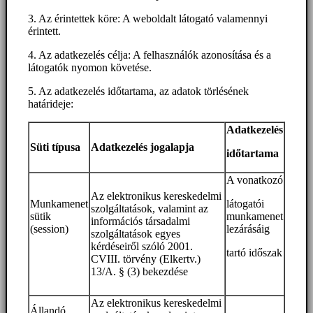
3. Az érintettek köre: A weboldalt látogató valamennyi
érintett.
4. Az adatkezelés célja: A felhasználók azonosítása és a
látogatók nyomon követése.
5. Az adatkezelés időtartama, az adatok törlésének
határideje:
Adatkezelés
Süti típusa
Adatkezelés jogalapja
időtartama
A vonatkozó
Az elektronikus kereskedelmi
Munkamenet
látogatói
szolgáltatások, valamint az
sütik
munkamenet
információs társadalmi
(session)
lezárásáig
szolgáltatások egyes
kérdéseiről szóló 2001.
tartó időszak
CVIII. törvény (Elkertv.)
13/A. § (3) bekezdése
Az elektronikus kereskedelmi
Állandó