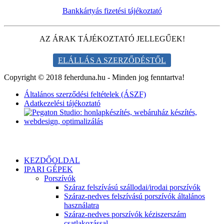
Bankkártyás fizetési tájékoztató
AZ ÁRAK TÁJÉKOZTATÓ JELLEGŰEK!
ELÁLLÁS A SZERZŐDÉSTŐL
Copyright © 2018 feherduna.hu - Minden jog fenntartva!
Általános szerződési feltételek (ÁSZF)
Adatkezelési tájékoztató
KEZDŐOLDAL
IPARI GÉPEK
Porszívók
Száraz felszívású szállodai/irodai porszívók
Száraz-nedves felszívású porszívók általános
használatra
Száraz-nedves porszívók kéziszerszám
csatlakozással