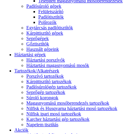
Telepített magasnyomású mosóberendezések
Padlósúroló gépek
Felületszárító
Padlótisztítók
Polírozók
Egytárcsás padlótisztítók
Kárpittisztító gépek
Seprőgépek
Gőztisztítók
Használt gépeink
Háztartási gépek
Háztartási porszívók
Háztartási magasnyomású mosók
Tartozékok/Alkatrészek
Porszívó tartozékok
Kárpittisztító tartozékok
Padlósúrológép tartozékok
Seprőgép tartozékok
Súroló korongok
Magasnyomású mosóberendezés tartozékok
Nilfisk és Husqvarna háztartási mosó tartozékok
Nilfisk ipari mosó tartozékok
Karcher háztartási gép tartozékok
Napelem tisztítás
Akciók