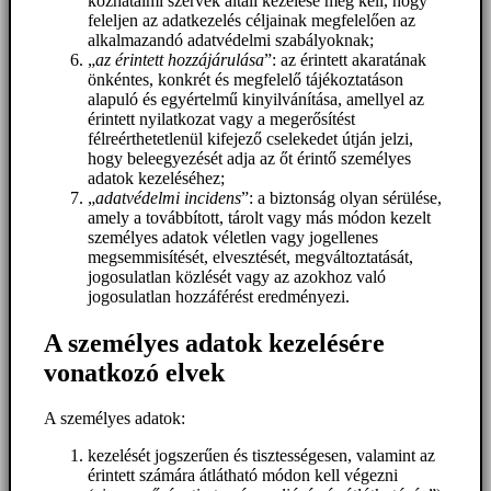
közhatalmi szervek általi kezelése meg kell, hogy
feleljen az adatkezelés céljainak megfelelően az
alkalmazandó adatvédelmi szabályoknak;
„
az érintett hozzájárulása
”: az érintett akaratának
önkéntes, konkrét és megfelelő tájékoztatáson
alapuló és egyértelmű kinyilvánítása, amellyel az
érintett nyilatkozat vagy a megerősítést
félreérthetetlenül kifejező cselekedet útján jelzi,
hogy beleegyezését adja az őt érintő személyes
adatok kezeléséhez;
„
adatvédelmi incidens
”: a biztonság olyan sérülése,
amely a továbbított, tárolt vagy más módon kezelt
személyes adatok véletlen vagy jogellenes
megsemmisítését, elvesztését, megváltoztatását,
jogosulatlan közlését vagy az azokhoz való
jogosulatlan hozzáférést eredményezi.
A személyes adatok kezelésére
vonatkozó elvek
A személyes adatok:
kezelését jogszerűen és tisztességesen, valamint az
érintett számára átlátható módon kell végezni