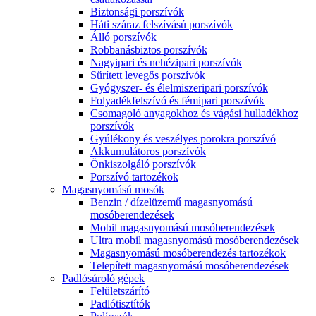
Biztonsági porszívók
Háti száraz felszívású porszívók
Álló porszívók
Robbanásbiztos porszívók
Nagyipari és nehézipari porszívók
Sűrített levegős porszívók
Gyógyszer- és élelmiszeripari porszívók
Folyadékfelszívó és fémipari porszívók
Csomagoló anyagokhoz és vágási hulladékhoz
porszívók
Gyúlékony és veszélyes porokra porszívó
Akkumulátoros porszívók
Önkiszolgáló porszívók
Porszívó tartozékok
Magasnyomású mosók
Benzin / dízelüzemű magasnyomású
mosóberendezések
Mobil magasnyomású mosóberendezések
Ultra mobil magasnyomású mosóberendezések
Magasnyomású mosóberendezés tartozékok
Telepített magasnyomású mosóberendezések
Padlósúroló gépek
Felületszárító
Padlótisztítók