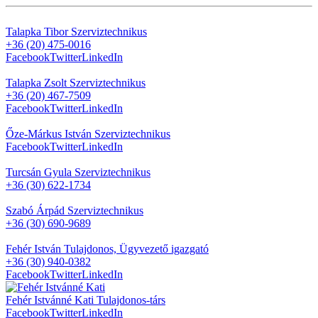
Talapka Tibor
Szerviztechnikus
+36 (20) 475-0016
Facebook
Twitter
LinkedIn
Talapka Zsolt
Szerviztechnikus
+36 (20) 467-7509
Facebook
Twitter
LinkedIn
Őze-Márkus István
Szerviztechnikus
Facebook
Twitter
LinkedIn
Turcsán Gyula
Szerviztechnikus
+36 (30) 622-1734
Szabó Árpád
Szerviztechnikus
+36 (30) 690-9689
Fehér István
Tulajdonos, Ügyvezető igazgató
+36 (30) 940-0382
Facebook
Twitter
LinkedIn
Fehér Istvánné Kati
Tulajdonos-társ
Facebook
Twitter
LinkedIn