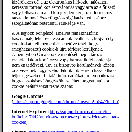
kizárólagos célja az elektronikus hírközlő hálózaton
keresztül történő közléstovábbítás vagy arra az előfizető
vagy felhasználó által kifejezetten kért, az információs
társadalommal összefüggő szolgáltatás nyújtásához a
szolgáltatónak feltétlenül szüksége van.
9. A legtöbb böngésző, amelyet felhasználóink
használnak, lehetővé teszi annak beállítását, hogy mely
cookie-kat kell menteni és lehetővé teszi, hogy
(meghatározott) cookie-k újra törlésre kerüljenek.
Amennyiben Ön a cookie mentését meghatározott
weboldalakon korlátozza vagy harmadik fél cookie-jait
nem engedélyezi, úgy ez bizonyos körülmények között
oda vezethet, hogy weboldalunk többé nem használható
teljes egészében. Itt talál információkat arra vonatkozóan,
hogy a szokásos böngészők esetében hogyan tudja a
cookie beállításokat testre szabni:
Google Chrome
(
https://support.google.com/chrome/answer/95647?hl=hu
)
Internet Explorer
(
https://support.microsoft.com/hu-
hu/help/17442/windows-internet-explorer-delete-manage-
cookies
)