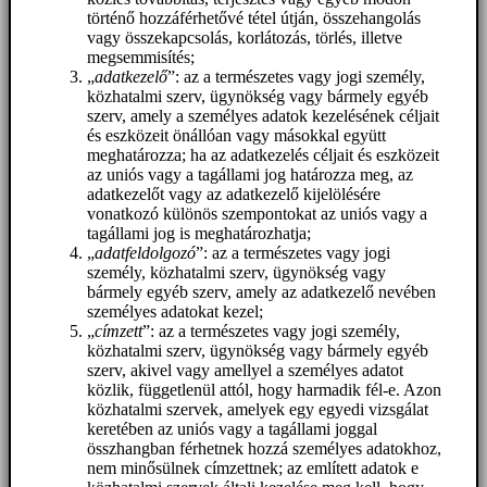
történő hozzáférhetővé tétel útján, összehangolás
vagy összekapcsolás, korlátozás, törlés, illetve
megsemmisítés;
„
adatkezelő
”: az a természetes vagy jogi személy,
közhatalmi szerv, ügynökség vagy bármely egyéb
szerv, amely a személyes adatok kezelésének céljait
és eszközeit önállóan vagy másokkal együtt
meghatározza; ha az adatkezelés céljait és eszközeit
az uniós vagy a tagállami jog határozza meg, az
adatkezelőt vagy az adatkezelő kijelölésére
vonatkozó különös szempontokat az uniós vagy a
tagállami jog is meghatározhatja;
„
adatfeldolgozó
”: az a természetes vagy jogi
személy, közhatalmi szerv, ügynökség vagy
bármely egyéb szerv, amely az adatkezelő nevében
személyes adatokat kezel;
„
címzett
”: az a természetes vagy jogi személy,
közhatalmi szerv, ügynökség vagy bármely egyéb
szerv, akivel vagy amellyel a személyes adatot
közlik, függetlenül attól, hogy harmadik fél-e. Azon
közhatalmi szervek, amelyek egy egyedi vizsgálat
keretében az uniós vagy a tagállami joggal
összhangban férhetnek hozzá személyes adatokhoz,
nem minősülnek címzettnek; az említett adatok e