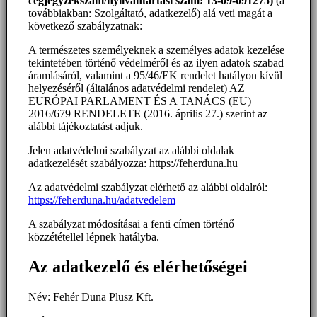
cégjegyzékszám/nyilvántartási szám: 13-09-091275)
(a
továbbiakban: Szolgáltató, adatkezelő) alá veti magát a
következő szabályzatnak:
A természetes személyeknek a személyes adatok kezelése
tekintetében történő védelméről és az ilyen adatok szabad
áramlásáról, valamint a 95/46/EK rendelet hatályon kívül
helyezéséről (általános adatvédelmi rendelet) AZ
EURÓPAI PARLAMENT ÉS A TANÁCS (EU)
2016/679 RENDELETE (2016. április 27.) szerint az
alábbi tájékoztatást adjuk.
Jelen adatvédelmi szabályzat az alábbi oldalak
adatkezelését szabályozza: https://feherduna.hu
Az adatvédelmi szabályzat elérhető az alábbi oldalról:
https://feherduna.hu/adatvedelem
A szabályzat módosításai a fenti címen történő
közzététellel lépnek hatályba.
Az adatkezelő és elérhetőségei
Név: Fehér Duna Plusz Kft.