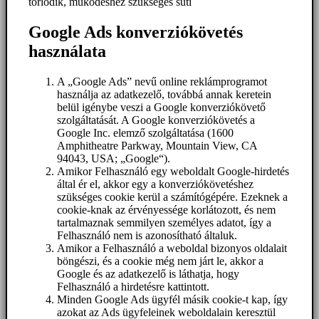
törlődik, működéshez szükséges süti
Google Ads konverziókövetés
használata
A „Google Ads” nevű online reklámprogramot
használja az adatkezelő, továbbá annak keretein
belül igénybe veszi a Google konverziókövető
szolgáltatását. A Google konverziókövetés a
Google Inc. elemző szolgáltatása (1600
Amphitheatre Parkway, Mountain View, CA
94043, USA; „Google“).
Amikor Felhasználó egy weboldalt Google-hirdetés
által ér el, akkor egy a konverziókövetéshez
szükséges cookie kerül a számítógépére. Ezeknek a
cookie-knak az érvényessége korlátozott, és nem
tartalmaznak semmilyen személyes adatot, így a
Felhasználó nem is azonosítható általuk.
Amikor a Felhasználó a weboldal bizonyos oldalait
böngészi, és a cookie még nem járt le, akkor a
Google és az adatkezelő is láthatja, hogy
Felhasználó a hirdetésre kattintott.
Minden Google Ads ügyfél másik cookie-t kap, így
azokat az Ads ügyfeleinek weboldalain keresztül