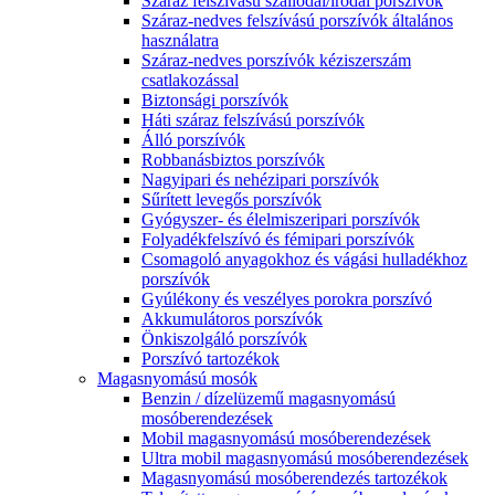
Száraz felszívású szállodai/irodai porszívók
Száraz-nedves felszívású porszívók általános
használatra
Száraz-nedves porszívók kéziszerszám
csatlakozással
Biztonsági porszívók
Háti száraz felszívású porszívók
Álló porszívók
Robbanásbiztos porszívók
Nagyipari és nehézipari porszívók
Sűrített levegős porszívók
Gyógyszer- és élelmiszeripari porszívók
Folyadékfelszívó és fémipari porszívók
Csomagoló anyagokhoz és vágási hulladékhoz
porszívók
Gyúlékony és veszélyes porokra porszívó
Akkumulátoros porszívók
Önkiszolgáló porszívók
Porszívó tartozékok
Magasnyomású mosók
Benzin / dízelüzemű magasnyomású
mosóberendezések
Mobil magasnyomású mosóberendezések
Ultra mobil magasnyomású mosóberendezések
Magasnyomású mosóberendezés tartozékok