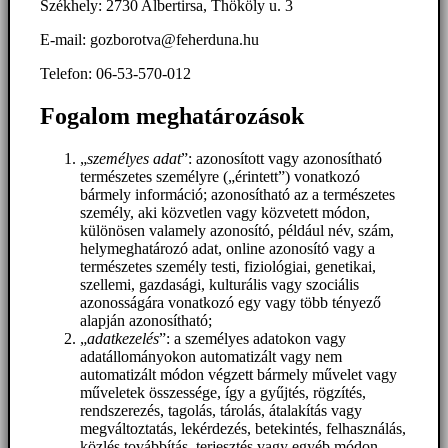
Székhely: 2730 Albertirsa, Thököly u. 3
E-mail: gozborotva@feherduna.hu
Telefon: 06-53-570-012
Fogalom meghatározások
„
személyes adat
”: azonosított vagy azonosítható
természetes személyre („érintett”) vonatkozó
bármely információ; azonosítható az a természetes
személy, aki közvetlen vagy közvetett módon,
különösen valamely azonosító, például név, szám,
helymeghatározó adat, online azonosító vagy a
természetes személy testi, fiziológiai, genetikai,
szellemi, gazdasági, kulturális vagy szociális
azonosságára vonatkozó egy vagy több tényező
alapján azonosítható;
„
adatkezelés
”: a személyes adatokon vagy
adatállományokon automatizált vagy nem
automatizált módon végzett bármely művelet vagy
műveletek összessége, így a gyűjtés, rögzítés,
rendszerezés, tagolás, tárolás, átalakítás vagy
megváltoztatás, lekérdezés, betekintés, felhasználás,
közlés továbbítás, terjesztés vagy egyéb módon