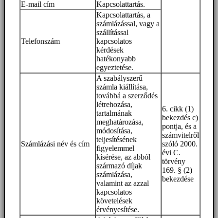
E-mail cím
Kapcsolattartás.
Kapcsolattartás, a
számlázással, vagy a
szállítással
Telefonszám
kapcsolatos
kérdések
hatékonyabb
egyeztetése.
A szabályszerű
számla kiállítása,
továbbá a szerződés
létrehozása,
6. cikk (1)
tartalmának
bekezdés c)
meghatározása,
pontja, és a
módosítása,
számvitelről
teljesítésének
Számlázási név és cím
szóló 2000.
figyelemmel
évi C.
kísérése, az abból
törvény
származó díjak
169. § (2)
számlázása,
bekezdése
valamint az azzal
kapcsolatos
követelések
érvényesítése.