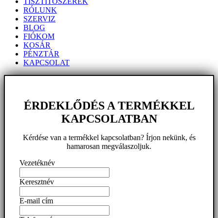
TISZTÍTÓSZEREK
RÓLUNK
SZERVIZ
BLOG
FIÓKOM
KOSÁR
PÉNZTÁR
KAPCSOLAT
ÉRDEKLŐDÉS A TERMÉKKEL
KAPCSOLATBAN
Kérdése van a termékkel kapcsolatban? Írjon nekünk, és
hamarosan megválaszoljuk.
Vezetéknév
Keresztnév
E-mail cím