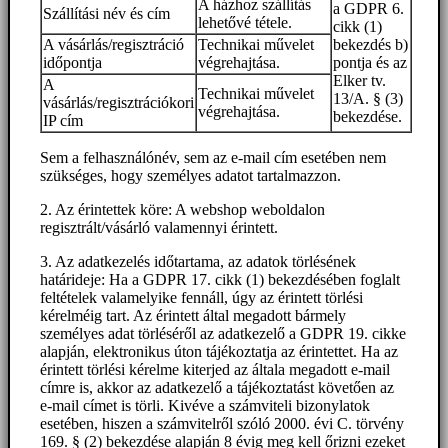
A házhoz szállítás
a GDPR 6.
Szállítási név és cím
lehetővé tétele.
cikk (1)
A vásárlás/regisztráció
Technikai művelet
bekezdés b)
időpontja
végrehajtása.
pontja és az
Elker tv.
A
Technikai művelet
13/A. § (3)
vásárlás/regisztrációkori
végrehajtása.
bekezdése.
IP cím
Sem a felhasználónév, sem az e-mail cím esetében nem
szükséges, hogy személyes adatot tartalmazzon.
2. Az érintettek köre: A webshop weboldalon
regisztrált/vásárló valamennyi érintett.
3. Az adatkezelés időtartama, az adatok törlésének
határideje: Ha a GDPR 17. cikk (1) bekezdésében foglalt
feltételek valamelyike fennáll, úgy az érintett törlési
kérelméig tart. Az érintett által megadott bármely
személyes adat törléséről az adatkezelő a GDPR 19. cikke
alapján, elektronikus úton tájékoztatja az érintettet. Ha az
érintett törlési kérelme kiterjed az általa megadott e-mail
címre is, akkor az adatkezelő a tájékoztatást követően az
e-mail címet is törli. Kivéve a számviteli bizonylatok
esetében, hiszen a számvitelről szóló 2000. évi C. törvény
169. § (2) bekezdése alapján 8 évig meg kell őrizni ezeket