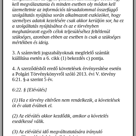
kell megválasztania és minden esetben oly módon kell
üzemeltetnie az információs társadalommal összefüggő
szolgáltatás nyújtása során alkalmazott eszközöket, hogy
személyes adatok kezelésére csak akkor kerüljön sor, ha ez
a szolgáltatás nyújtásához és az e törvényben
meghatározott egyéb célok teljesüléséhez feltétlenül
szükséges, azonban ebben az esetben is csak a szükséges
mértékben és ideig.
3. A számviteli jogszabályoknak megfelelő számlát
kiállítása esetén a 6. cikk (1) bekezdés c) pontja.
4. A szerződésből eredő követelések érvényesítése esetén
a Polgári Törvénykönyvről szóló 2013. évi V. törvény
6:21. §-a szerint 5 év.
6:22. § [Elévülés]
(1) Ha e törvény eltérően nem rendelkezik, a követelések
öt év alatt évülnek el.
(2) Az elévülés akkor kezdődik, amikor a követelés
esedékessé válik.
(3) Az elévülési idő megváltoztatására irányuló