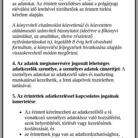
az adatokat. Az érintett szerződéses adatai a polgárjogi
elévülési idő leteltével törölhetőek az érintett törlési
kérelme alapján.
A könyvviteli elszámolást közvetlenül és közvetetten
alátámasztó számviteli bizonylatot (ideértve a főkönyvi
számlákat, az analitikus, illetve részletező
nyilvántartásokat is), legalább 8 évig kell olvasható
formában, a könyvelési feljegyzések hivatkozása alapján
visszakereshető módon megőrizni.
4. Az adatok megismerésére jogosult lehetséges
adatkezelők személye, a személyes adatok címzettjei
: A
személyes adatokat az adatkezelő sales és marketing
munkatársai kezelhetik, a fenti alapelvek tiszteletben
tartásával.
5. A
z érintettek adatkezeléssel kapcsolatos jogainak
ismertetése
:
Az érintett kérelmezheti az adatkezelőtől a rá
vonatkozó személyes adatokhoz való hozzáférést,
azok helyesbítését, törlését vagy kezelésének
korlátozását, és
az érintettnek joga van az adathordozhatósághoz,