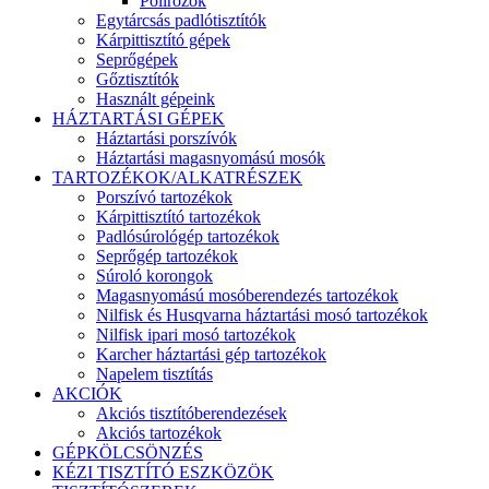
Polírozók
Egytárcsás padlótisztítók
Kárpittisztító gépek
Seprőgépek
Gőztisztítók
Használt gépeink
HÁZTARTÁSI GÉPEK
Háztartási porszívók
Háztartási magasnyomású mosók
TARTOZÉKOK/ALKATRÉSZEK
Porszívó tartozékok
Kárpittisztító tartozékok
Padlósúrológép tartozékok
Seprőgép tartozékok
Súroló korongok
Magasnyomású mosóberendezés tartozékok
Nilfisk és Husqvarna háztartási mosó tartozékok
Nilfisk ipari mosó tartozékok
Karcher háztartási gép tartozékok
Napelem tisztítás
AKCIÓK
Akciós tisztítóberendezések
Akciós tartozékok
GÉPKÖLCSÖNZÉS
KÉZI TISZTÍTÓ ESZKÖZÖK