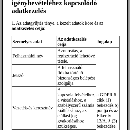
igénybevételéhez kapcsolódó
adatkezelés
1. Az adatgyűjtés ténye, a kezelt adatok köre és az
adatkezelés célja
:
Az adatkezelés
Személyes adat
Jogalap
célja
Azonosítás, a
Felhasználói név
regisztráció lehetővé
tétele.
A felhasználói
fiókba történő
Jelszó
biztonságos belépést
szolgálja.
A
kapcsolatfelvételhez,
a GDPR 6.
a vásárláshoz, a
cikk (1)
szabályszerű számla
bekezdés b)
Vezeték-és keresztnév
kiállításához, az
pontja és az
elállási jog
Elker tv.
gyakorlásához
13/A. § (3)
szükséges.
bekezdése.