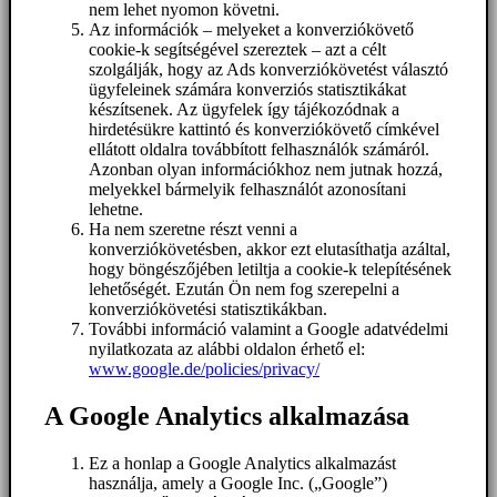
nem lehet nyomon követni.
Az információk – melyeket a konverziókövető
cookie-k segítségével szereztek – azt a célt
szolgálják, hogy az Ads konverziókövetést választó
ügyfeleinek számára konverziós statisztikákat
készítsenek. Az ügyfelek így tájékozódnak a
hirdetésükre kattintó és konverziókövető címkével
ellátott oldalra továbbított felhasználók számáról.
Azonban olyan információkhoz nem jutnak hozzá,
melyekkel bármelyik felhasználót azonosítani
lehetne.
Ha nem szeretne részt venni a
konverziókövetésben, akkor ezt elutasíthatja azáltal,
hogy böngészőjében letiltja a cookie-k telepítésének
lehetőségét. Ezután Ön nem fog szerepelni a
konverziókövetési statisztikákban.
További információ valamint a Google adatvédelmi
nyilatkozata az alábbi oldalon érhető el:
www.google.de/policies/privacy/
A Google Analytics alkalmazása
Ez a honlap a Google Analytics alkalmazást
használja, amely a Google Inc. („Google”)