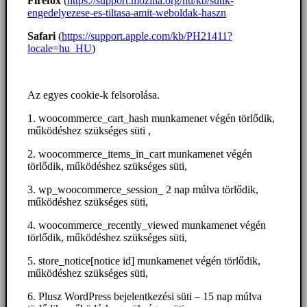
Firefox
(
https://support.mozilla.org/hu/kb/sutik-
engedelyezese-es-tiltasa-amit-weboldak-haszn
Safari
(
https://support.apple.com/kb/PH21411?
locale=hu_HU
)
Az egyes cookie-k felsorolása.
1. woocommerce_cart_hash munkamenet végén törlődik,
működéshez szükséges süti ,
2. woocommerce_items_in_cart munkamenet végén
törlődik, működéshez szükséges süti,
3. wp_woocommerce_session_ 2 nap múlva törlődik,
működéshez szükséges süti,
4. woocommerce_recently_viewed munkamenet végén
törlődik, működéshez szükséges süti,
5. store_notice[notice id] munkamenet végén törlődik,
működéshez szükséges süti,
6. Plusz WordPress bejelentkezési süti – 15 nap múlva