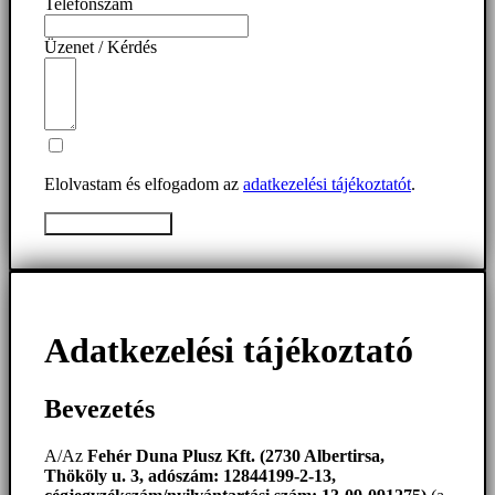
Telefonszám
Üzenet / Kérdés
Elolvastam és elfogadom az
adatkezelési tájékoztatót
.
Üzenet elküldése
Adatkezelési tájékoztató
Bevezetés
A/Az
Fehér Duna Plusz Kft. (2730 Albertirsa,
Thököly u. 3, adószám: 12844199-2-13,