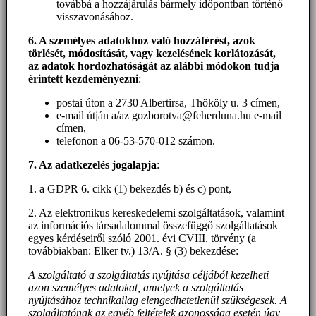
továbbá a hozzájárulás bármely időpontban történő
visszavonásához.
6. A személyes adatokhoz
való hozzáférést
, azok
törlését, módosítását, vagy kezelésének korlátozását,
az adatok hordozhatóságát az alábbi módokon tudja
érintett kezdeményezni
:
postai úton a 2730 Albertirsa, Thököly u. 3 címen,
e-mail útján a/az gozborotva@feherduna.hu e-mail
címen,
telefonon a 06-53-570-012 számon.
7. Az adatkezelés jogalapja
:
1. a GDPR 6. cikk (1) bekezdés b) és c) pont,
2. Az elektronikus kereskedelemi szolgáltatások, valamint
az információs társadalommal összefüggő szolgáltatások
egyes kérdéseiről szóló 2001. évi CVIII. törvény (a
továbbiakban: Elker tv.) 13/A. § (3) bekezdése:
A szolgáltató a szolgáltatás nyújtása céljából kezelheti
azon személyes adatokat, amelyek a szolgáltatás
nyújtásához technikailag elengedhetetlenül szükségesek. A
szolgáltatónak az egyéb feltételek azonossága esetén úgy