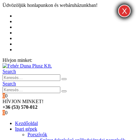
Üdvözöljük honlapunkon és webáruházunkban!
X
X
X
Kezdőoldal
Rólunk
Hivatalos garancia és márkaszervíz
Blog
Fiókom
Kosár
Pénztár
Hívjon minket:
+36 (53) 570-012
Search
Search
0
0
HÍVJON MINKET!
+36 (53) 570-012
0
0
Kezdőoldal
Ipari gépek
Porszívók