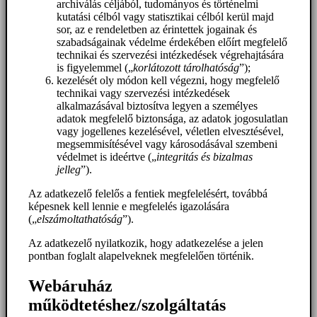
archiválás céljából, tudományos és történelmi
kutatási célból vagy statisztikai célból kerül majd
sor, az e rendeletben az érintettek jogainak és
szabadságainak védelme érdekében előírt megfelelő
technikai és szervezési intézkedések végrehajtására
is figyelemmel („
korlátozott tárolhatóság
”);
kezelését oly módon kell végezni, hogy megfelelő
technikai vagy szervezési intézkedések
alkalmazásával biztosítva legyen a személyes
adatok megfelelő biztonsága, az adatok jogosulatlan
vagy jogellenes kezelésével, véletlen elvesztésével,
megsemmisítésével vagy károsodásával szembeni
védelmet is ideértve („
integritás és bizalmas
jelleg
”).
Az adatkezelő felelős a fentiek megfelelésért, továbbá
képesnek kell lennie e megfelelés igazolására
(„
elszámoltathatóság
”).
Az adatkezelő nyilatkozik, hogy adatkezelése a jelen
pontban foglalt alapelveknek megfelelően történik.
Webáruház
működtetéshez/szolgáltatás