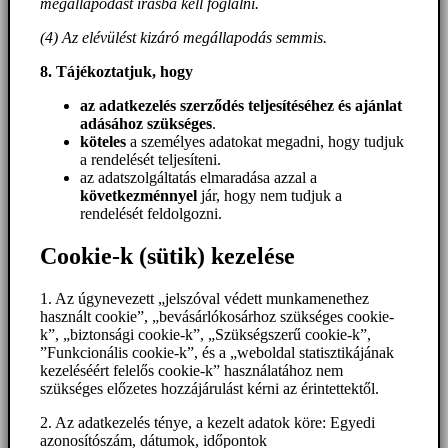
megállapodást írásba kell foglalni.
(4) Az elévülést kizáró megállapodás semmis.
8. Tájékoztatjuk, hogy
az adatkezelés szerződés teljesítéséhez és ajánlat
adásához szükséges
.
köteles
a személyes adatokat megadni, hogy tudjuk
a rendelését teljesíteni.
az adatszolgáltatás elmaradása azzal a
következménnyel
jár, hogy nem tudjuk a
rendelését feldolgozni.
Cookie-k (sütik) kezelése
1. Az úgynevezett „jelszóval védett munkamenethez
használt cookie”, „bevásárlókosárhoz szükséges cookie-
k”, „biztonsági cookie-k”, „Szükségszerű cookie-k”,
”Funkcionális cookie-k”, és a „weboldal statisztikájának
kezeléséért felelős cookie-k” használatához nem
szükséges előzetes hozzájárulást kérni az érintettektől.
2. Az adatkezelés ténye, a kezelt adatok köre: Egyedi
azonosítószám, dátumok, időpontok