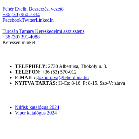
Fehér Evelin
Beszerzési vezető
+36 (30) 960-7334
Facebook
Twitter
LinkedIn
Turcsán Tamara
Kereskedelmi asszisztens
+36 (30) 391-4088
Keressen minket!
ELÉRHETŐSÉGÜNK
TELEPHELY:
2730 Albertirsa, Thököly u. 3.
TELEFON:
+36 (53) 570-012
E-MAIL:
gozborotva@feherduna.hu
NYITVA TARTÁS:
H-Cs: 8-16, P: 8-15, Szo-V: zárva
KATALÓGUSOK
Nilfisk katalógus 2024
Viper katalógus 2024