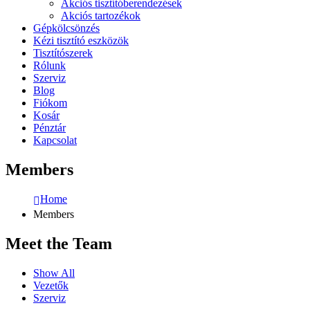
Akciós tisztítóberendezések
Akciós tartozékok
Gépkölcsönzés
Kézi tisztító eszközök
Tisztítószerek
Rólunk
Szerviz
Blog
Fiókom
Kosár
Pénztár
Kapcsolat
Members
Home
Members
Meet the
Team
Show All
Vezetők
Szerviz