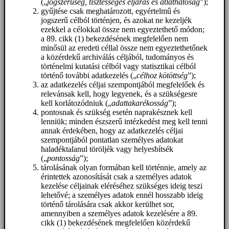
(„
jogszerűség, tisztességes eljárás és átláthatóság
”);
gyűjtése csak meghatározott, egyértelmű és
jogszerű célból történjen, és azokat ne kezeljék
ezekkel a célokkal össze nem egyeztethető módon;
a 89. cikk (1) bekezdésének megfelelően nem
minősül az eredeti céllal össze nem egyeztethetőnek
a közérdekű archiválás céljából, tudományos és
történelmi kutatási célból vagy statisztikai célból
történő további adatkezelés („
célhoz kötöttség
”);
az adatkezelés céljai szempontjából megfelelőek és
relevánsak kell, hogy legyenek, és a szükségesre
kell korlátozódniuk („
adattakarékosság
”);
pontosnak és szükség esetén naprakésznek kell
lenniük; minden észszerű intézkedést meg kell tenni
annak érdekében, hogy az adatkezelés céljai
szempontjából pontatlan személyes adatokat
haladéktalanul töröljék vagy helyesbítsék
(„
pontosság
”);
tárolásának olyan formában kell történnie, amely az
érintettek azonosítását csak a személyes adatok
kezelése céljainak eléréséhez szükséges ideig teszi
lehetővé; a személyes adatok ennél hosszabb ideig
történő tárolására csak akkor kerülhet sor,
amennyiben a személyes adatok kezelésére a 89.
cikk (1) bekezdésének megfelelően közérdekű