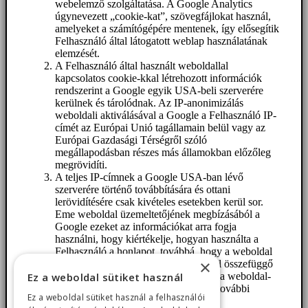
webelemző szolgáltatása. A Google Analytics
úgynevezett „cookie-kat”, szövegfájlokat használ,
amelyeket a számítógépére mentenek, így elősegítik
Felhasználó által látogatott weblap használatának
elemzését.
A Felhasználó által használt weboldallal
kapcsolatos cookie-kkal létrehozott információk
rendszerint a Google egyik USA-beli szerverére
kerülnek és tárolódnak. Az IP-anonimizálás
weboldali aktiválásával a Google a Felhasználó IP-
címét az Európai Unió tagállamain belül vagy az
Európai Gazdasági Térségről szóló
megállapodásban részes más államokban előzőleg
megrövidíti.
A teljes IP-címnek a Google USA-ban lévő
szerverére történő továbbítására és ottani
lerövidítésére csak kivételes esetekben kerül sor.
Eme weboldal üzemeltetőjének megbízásából a
Google ezeket az információkat arra fogja
használni, hogy kiértékelje, hogyan használta a
Felhasználó a honlapot, továbbá, hogy a weboldal
×
üzemeltetőjének a honlap aktivitásával összefüggő
jelentéseket készítsen, valamint, hogy a weboldal-
Ez a weboldal sütiket használ
és az internethasználattal kapcsolatos további
Ez a weboldal sütiket használ a felhasználói
szolgáltatásokat teljesítsen.