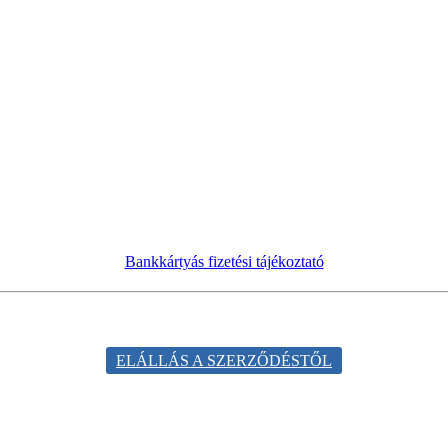
Bankkártyás fizetési tájékoztató
AZ ÁRAK TÁJÉKOZTATÓ JELLEGŰEK!
ELÁLLÁS A SZERZŐDÉSTŐL