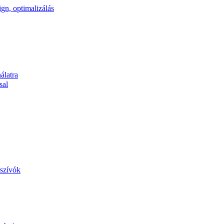
álatra
sal
szívók