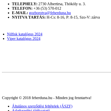
TELEPHELY:
2730 Albertirsa, Thököly u. 3.
TELEFON:
+36 (53) 570-012
E-MAIL:
gozborotva@feherduna.hu
NYITVA TARTÁS:
H-Cs: 8-16, P: 8-15, Szo-V: zárva
KATALÓGUSOK
Nilfisk katalógus 2024
Viper katalógus 2024
Copyright © 2018 feherduna.hu - Minden jog fenntartva!
Általános szerződési feltételek (ÁSZF)
Adatkezelési tájékoztató