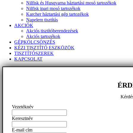
Nilfisk és Husqvarna háztartási mosó tartozékok
Nilfisk ipari mosó tartozékok
Karcher háztartási gép tartozékok
Napelem tisztítás
AKCIÓK
Akciós tisztítóberendezések
Akciós tartozékok
GÉPKÖLCSÖNZÉS
KÉZI TISZTÍTÓ ESZKÖZÖK
TISZTÍTÓSZEREK
KAPCSOLAT
ÉRD
Kérdés
Vezetéknév
Keresztnév
E-mail cím