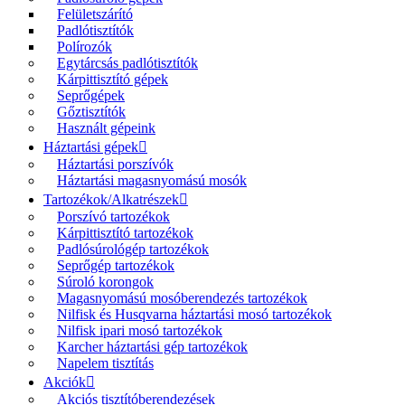
Felületszárító
Padlótisztítók
Polírozók
Egytárcsás padlótisztítók
Kárpittisztító gépek
Seprőgépek
Gőztisztítók
Használt gépeink
Háztartási gépek
Háztartási porszívók
Háztartási magasnyomású mosók
Tartozékok/Alkatrészek
Porszívó tartozékok
Kárpittisztító tartozékok
Padlósúrológép tartozékok
Seprőgép tartozékok
Súroló korongok
Magasnyomású mosóberendezés tartozékok
Nilfisk és Husqvarna háztartási mosó tartozékok
Nilfisk ipari mosó tartozékok
Karcher háztartási gép tartozékok
Napelem tisztítás
Akciók
Akciós tisztítóberendezések