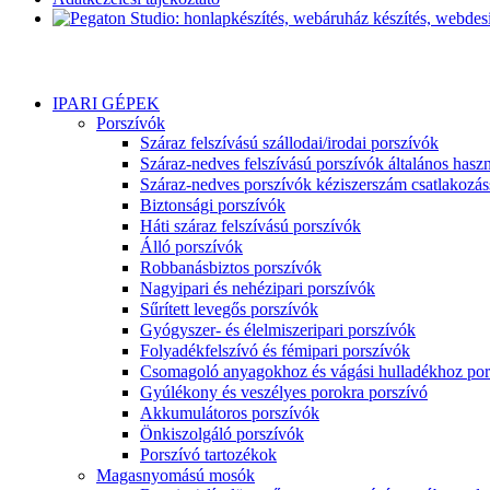
IPARI GÉPEK
Porszívók
Száraz felszívású szállodai/irodai porszívók
Száraz-nedves felszívású porszívók általános haszn
Száraz-nedves porszívók kéziszerszám csatlakozás
Biztonsági porszívók
Háti száraz felszívású porszívók
Álló porszívók
Robbanásbiztos porszívók
Nagyipari és nehézipari porszívók
Sűrített levegős porszívók
Gyógyszer- és élelmiszeripari porszívók
Folyadékfelszívó és fémipari porszívók
Csomagoló anyagokhoz és vágási hulladékhoz por
Gyúlékony és veszélyes porokra porszívó
Akkumulátoros porszívók
Önkiszolgáló porszívók
Porszívó tartozékok
Magasnyomású mosók