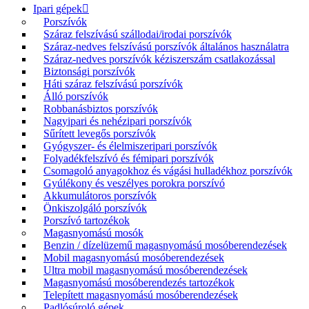
Ipari gépek
Porszívók
Száraz felszívású szállodai/irodai porszívók
Száraz-nedves felszívású porszívók általános használatra
Száraz-nedves porszívók kéziszerszám csatlakozással
Biztonsági porszívók
Háti száraz felszívású porszívók
Álló porszívók
Robbanásbiztos porszívók
Nagyipari és nehézipari porszívók
Sűrített levegős porszívók
Gyógyszer- és élelmiszeripari porszívók
Folyadékfelszívó és fémipari porszívók
Csomagoló anyagokhoz és vágási hulladékhoz porszívók
Gyúlékony és veszélyes porokra porszívó
Akkumulátoros porszívók
Önkiszolgáló porszívók
Porszívó tartozékok
Magasnyomású mosók
Benzin / dízelüzemű magasnyomású mosóberendezések
Mobil magasnyomású mosóberendezések
Ultra mobil magasnyomású mosóberendezések
Magasnyomású mosóberendezés tartozékok
Telepített magasnyomású mosóberendezések
Padlósúroló gépek