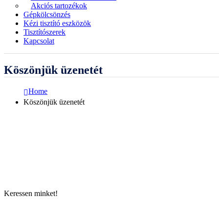
Akciós tartozékok
Gépkölcsönzés
Kézi tisztító eszközök
Tisztítószerek
Kapcsolat
Köszönjük üzenetét
Home
Köszönjük üzenetét
Keressen minket!
ELÉRHETŐSÉGÜNK