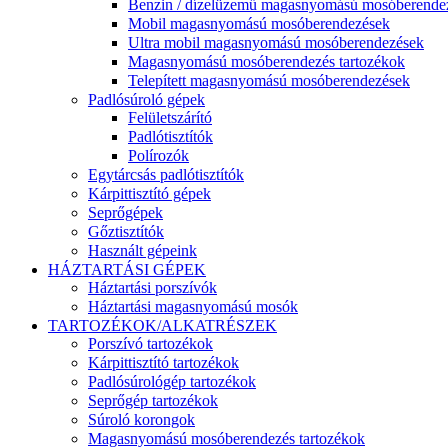
Benzin / dízelüzemű magasnyomású mosóberende
Mobil magasnyomású mosóberendezések
Ultra mobil magasnyomású mosóberendezések
Magasnyomású mosóberendezés tartozékok
Telepített magasnyomású mosóberendezések
Padlósúroló gépek
Felületszárító
Padlótisztítók
Polírozók
Egytárcsás padlótisztítók
Kárpittisztító gépek
Seprőgépek
Gőztisztítók
Használt gépeink
HÁZTARTÁSI GÉPEK
Háztartási porszívók
Háztartási magasnyomású mosók
TARTOZÉKOK/ALKATRÉSZEK
Porszívó tartozékok
Kárpittisztító tartozékok
Padlósúrológép tartozékok
Seprőgép tartozékok
Súroló korongok
Magasnyomású mosóberendezés tartozékok