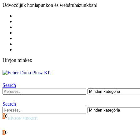
Üdvözöljük honlapunkon és webáruházunkban!
Kezdőoldal
Rólunk
Hivatalos garancia és márkaszervíz
Blog
Fiókom
Kosár
Pénztár
Hívjon minket:
+36 (53) 570-012
Search
Search
0
0
HÍVJON MINKET!
+36 (53) 570-012
0
0