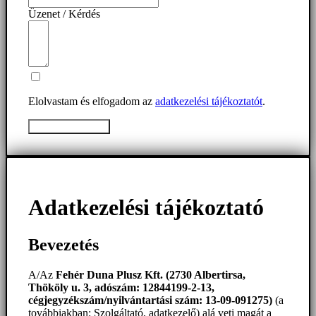
Üzenet / Kérdés
Elolvastam és elfogadom az
adatkezelési tájékoztatót
.
Üzenet elküldése
Adatkezelési tájékoztató
Bevezetés
A/Az
Fehér Duna Plusz Kft. (2730 Albertirsa,
Thököly u. 3, adószám: 12844199-2-13,
cégjegyzékszám/nyilvántartási szám: 13-09-091275)
(a
továbbiakban: Szolgáltató, adatkezelő) alá veti magát a