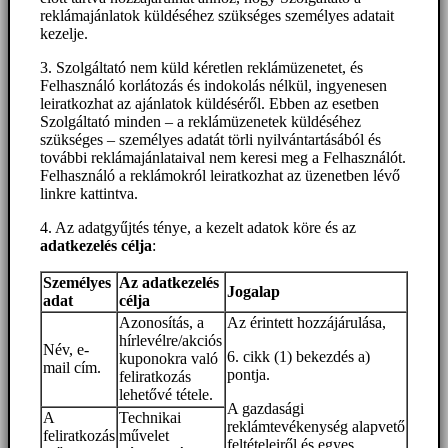
reklámajánlatok küldéséhez szükséges személyes adatait
kezelje.
3. Szolgáltató nem küld kéretlen reklámüzenetet, és
Felhasználó korlátozás és indokolás nélkül, ingyenesen
leiratkozhat az ajánlatok küldéséről. Ebben az esetben
Szolgáltató minden – a reklámüzenetek küldéséhez
szükséges – személyes adatát törli nyilvántartásából és
további reklámajánlataival nem keresi meg a Felhasználót.
Felhasználó a reklámokról leiratkozhat az üzenetben lévő
linkre kattintva.
4. Az adatgyűjtés ténye, a kezelt adatok köre és az
adatkezelés célja
:
Személyes
Az adatkezelés
Jogalap
adat
célja
Azonosítás, a
Az érintett hozzájárulása,
hírlevélre/akciós
Név, e-
6. cikk (1) bekezdés a)
kuponokra való
mail cím.
pontja.
feliratkozás
lehetővé tétele.
A gazdasági
A
Technikai
reklámtevékenység alapvető
feliratkozás
művelet
feltételeiről és egyes