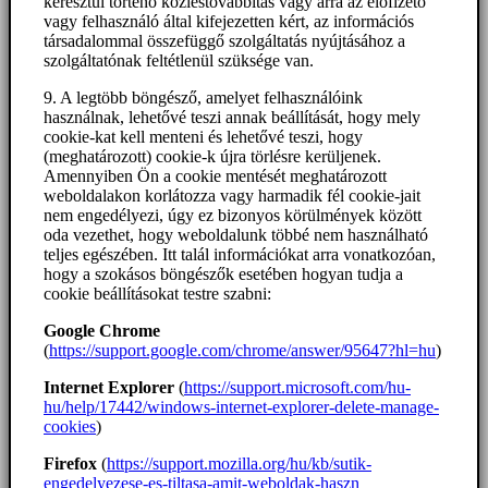
keresztül történő közléstovábbítás vagy arra az előfizető
vagy felhasználó által kifejezetten kért, az információs
társadalommal összefüggő szolgáltatás nyújtásához a
szolgáltatónak feltétlenül szüksége van.
9. A legtöbb böngésző, amelyet felhasználóink
használnak, lehetővé teszi annak beállítását, hogy mely
cookie-kat kell menteni és lehetővé teszi, hogy
(meghatározott) cookie-k újra törlésre kerüljenek.
Amennyiben Ön a cookie mentését meghatározott
weboldalakon korlátozza vagy harmadik fél cookie-jait
nem engedélyezi, úgy ez bizonyos körülmények között
oda vezethet, hogy weboldalunk többé nem használható
teljes egészében. Itt talál információkat arra vonatkozóan,
hogy a szokásos böngészők esetében hogyan tudja a
cookie beállításokat testre szabni:
Google Chrome
(
https://support.google.com/chrome/answer/95647?hl=hu
)
Internet Explorer
(
https://support.microsoft.com/hu-
hu/help/17442/windows-internet-explorer-delete-manage-
cookies
)
Firefox
(
https://support.mozilla.org/hu/kb/sutik-
engedelyezese-es-tiltasa-amit-weboldak-haszn