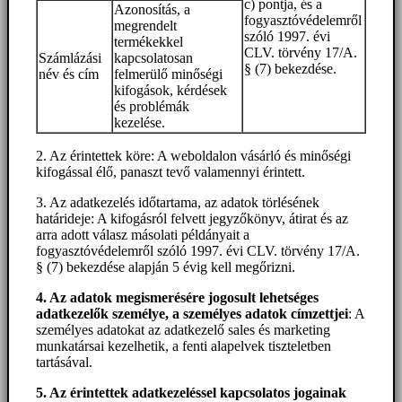
c) pontja, és a
Azonosítás, a
fogyasztóvédelemről
megrendelt
szóló 1997. évi
termékekkel
CLV. törvény 17/A.
Számlázási
kapcsolatosan
§ (7) bekezdése.
név és cím
felmerülő minőségi
kifogások, kérdések
és problémák
kezelése.
2. Az érintettek köre: A weboldalon vásárló és minőségi
kifogással élő, panaszt tevő valamennyi érintett.
3. Az adatkezelés időtartama, az adatok törlésének
határideje: A kifogásról felvett jegyzőkönyv, átirat és az
arra adott válasz másolati példányait a
fogyasztóvédelemről szóló 1997. évi CLV. törvény 17/A.
§ (7) bekezdése alapján 5 évig kell megőrizni.
4. Az adatok megismerésére jogosult lehetséges
adatkezelők személye, a személyes adatok címzettjei
: A
személyes adatokat az adatkezelő sales és marketing
munkatársai kezelhetik, a fenti alapelvek tiszteletben
tartásával.
5. A
z érintettek adatkezeléssel kapcsolatos jogainak