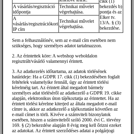
cikk (1)
A vásárlás/regisztráció
Technikai művelet
bekezdés b)
időpontja
végrehajtása.
pontja és az
Elker tv.
A
Technikai művelet
13/A. § (3)
vásárlás/regisztrációkori
végrehajtása.
bekezdése.
IP cím
Sem a felhasználónév, sem az e-mail cím esetében nem
szükséges, hogy személyes adatot tartalmazzon.
2. Az érintettek köre: A webshop weboldalon
regisztrált/vásárló valamennyi érintett.
3. Az adatkezelés időtartama, az adatok törlésének
határideje: Ha a GDPR 17. cikk (1) bekezdésében foglalt
feltételek valamelyike fennáll, úgy az érintett törlési
kérelméig tart. Az érintett által megadott bármely
személyes adat törléséről az adatkezelő a GDPR 19. cikke
alapján, elektronikus úton tájékoztatja az érintettet. Ha az
érintett törlési kérelme kiterjed az általa megadott e-mail
címre is, akkor az adatkezelő a tájékoztatást követően az
e-mail címet is törli. Kivéve a számviteli bizonylatok
esetében, hiszen a számvitelről szóló 2000. évi C. törvény
169. § (2) bekezdése alapján 8 évig meg kell őrizni ezeket
az adatokat. Az érintett szerződéses adatai a polgárjogi