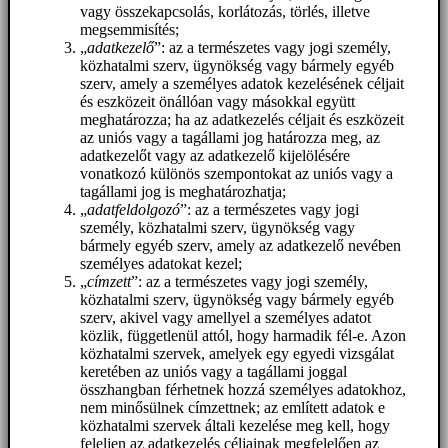
vagy összekapcsolás, korlátozás, törlés, illetve
megsemmisítés;
„
adatkezelő
”: az a természetes vagy jogi személy,
közhatalmi szerv, ügynökség vagy bármely egyéb
szerv, amely a személyes adatok kezelésének céljait
és eszközeit önállóan vagy másokkal együtt
meghatározza; ha az adatkezelés céljait és eszközeit
az uniós vagy a tagállami jog határozza meg, az
adatkezelőt vagy az adatkezelő kijelölésére
vonatkozó különös szempontokat az uniós vagy a
tagállami jog is meghatározhatja;
„
adatfeldolgozó
”: az a természetes vagy jogi
személy, közhatalmi szerv, ügynökség vagy
bármely egyéb szerv, amely az adatkezelő nevében
személyes adatokat kezel;
„
címzett
”: az a természetes vagy jogi személy,
közhatalmi szerv, ügynökség vagy bármely egyéb
szerv, akivel vagy amellyel a személyes adatot
közlik, függetlenül attól, hogy harmadik fél-e. Azon
közhatalmi szervek, amelyek egy egyedi vizsgálat
keretében az uniós vagy a tagállami joggal
összhangban férhetnek hozzá személyes adatokhoz,
nem minősülnek címzettnek; az említett adatok e
közhatalmi szervek általi kezelése meg kell, hogy
feleljen az adatkezelés céljainak megfelelően az