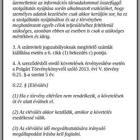
üzemeltetnie az információs társadalommal összefüggő
szolgáltatás nyújtása során alkalmazott eszközöket, hogy
személyes adatok kezelésére csak akkor kerüljön sor, ha ez
a szolgáltatás nyújtásához és az e törvényben
meghatározott egyéb célok teljesüléséhez feltétlenül
szükséges, azonban ebben az esetben is csak a szükséges
mértékben és ideig.
3. A számviteli jogszabályoknak megfelelő számlát
kiállítása esetén a 6. cikk (1) bekezdés c) pontja.
4. A szerződésből eredő követelések érvényesítése esetén
a Polgári Törvénykönyvről szóló 2013. évi V. törvény
6:21. §-a szerint 5 év.
6:22. § [Elévülés]
(1) Ha e törvény eltérően nem rendelkezik, a követelések
öt év alatt évülnek el.
(2) Az elévülés akkor kezdődik, amikor a követelés
esedékessé válik.
(3) Az elévülési idő megváltoztatására irányuló
megállapodást írásba kell foglalni.