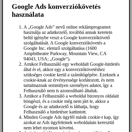
Google Ads konverziókövetés
használata
A „Google Ads” nevű online reklámprogramot
használja az adatkezelő, továbbá annak keretein
belül igénybe veszi a Google konverziókövető
szolgáltatását. A Google konverziókövetés a
Google Inc. elemző szolgáltatása (1600
Amphitheatre Parkway, Mountain View, CA
94043, USA; „Google“).
Amikor Felhasználó egy weboldalt Google-hirdetés
által ér el, akkor egy a konverziókövetéshez
szükséges cookie kerül a számítógépére. Ezeknek a
cookie-knak az érvényessége korlátozott, és nem
tartalmaznak semmilyen személyes adatot, így a
Felhasználó nem is azonosítható általuk.
Amikor a Felhasználó a weboldal bizonyos oldalait
böngészi, és a cookie még nem járt le, akkor a
Google és az adatkezelő is láthatja, hogy
Felhasználó a hirdetésre kattintott.
Minden Google Ads ügyfél másik cookie-t kap, így
azokat az Ads ügyfeleinek weboldalain keresztül
nem lehet nyomon követni.