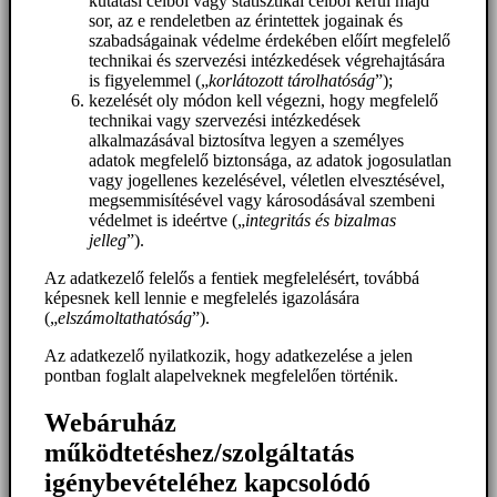
kutatási célból vagy statisztikai célból kerül majd
sor, az e rendeletben az érintettek jogainak és
szabadságainak védelme érdekében előírt megfelelő
technikai és szervezési intézkedések végrehajtására
is figyelemmel („
korlátozott tárolhatóság
”);
kezelését oly módon kell végezni, hogy megfelelő
technikai vagy szervezési intézkedések
alkalmazásával biztosítva legyen a személyes
adatok megfelelő biztonsága, az adatok jogosulatlan
vagy jogellenes kezelésével, véletlen elvesztésével,
megsemmisítésével vagy károsodásával szembeni
védelmet is ideértve („
integritás és bizalmas
jelleg
”).
Az adatkezelő felelős a fentiek megfelelésért, továbbá
képesnek kell lennie e megfelelés igazolására
(„
elszámoltathatóság
”).
Az adatkezelő nyilatkozik, hogy adatkezelése a jelen
pontban foglalt alapelveknek megfelelően történik.
Webáruház
működtetéshez/szolgáltatás
igénybevételéhez kapcsolódó