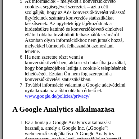
Az információk – melyeket a konverziókövető
cookie-k segítségével szereztek – azt a célt
szolgálják, hogy az Ads konverziókövetést választó
ügyfeleinek számára konverziós statisztikákat
készítsenek. Az ügyfelek így tájékozódnak a
hirdetésükre kattintó és konverziókövető címkével
ellátott oldalra továbbított felhasználók számáról.
Azonban olyan információkhoz nem jutnak hozzá,
melyekkel bármelyik felhasználót azonosítani
lehetne.
Ha nem szeretne részt venni a
konverziókövetésben, akkor ezt elutasíthatja azáltal,
hogy böngészőjében letiltja a cookie-k telepítésének
lehetőségét. Ezután Ön nem fog szerepelni a
konverziókövetési statisztikákban.
További információ valamint a Google adatvédelmi
nyilatkozata az alábbi oldalon érhető el:
www.google.de/policies/privacy/
A Google Analytics alkalmazása
Ez a honlap a Google Analytics alkalmazást
használja, amely a Google Inc. („Google”)
webelemző szolgáltatása. A Google Analytics