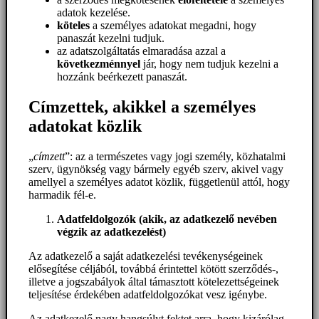
adatok kezelése.
köteles
a személyes adatokat megadni, hogy
panaszát kezelni tudjuk.
az adatszolgáltatás elmaradása azzal a
következménnyel
jár, hogy nem tudjuk kezelni a
hozzánk beérkezett panaszát.
Címzettek, akikkel a személyes
adatokat közlik
„
címzett
”: az a természetes vagy jogi személy, közhatalmi
szerv, ügynökség vagy bármely egyéb szerv, akivel vagy
amellyel a személyes adatot közlik, függetlenül attól, hogy
harmadik fél-e.
Adatfeldolgozók (akik, az adatkezelő nevében
végzik az adatkezelést)
Az adatkezelő a saját adatkezelési tevékenységeinek
elősegítése céljából, továbbá érintettel kötött szerződés-,
illetve a jogszabályok által támasztott kötelezettségeinek
teljesítése érdekében adatfeldolgozókat vesz igénybe.
Az adatkezelő nagy hangsúlyt fektet arra, hogy kizárólag