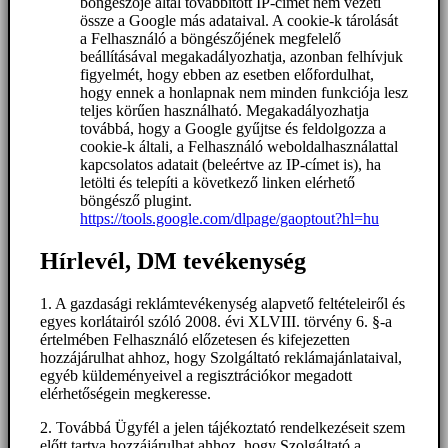
böngészője által továbbított IP-címet nem vezeti
össze a Google más adataival. A cookie-k tárolását
a Felhasználó a böngészőjének megfelelő
beállításával megakadályozhatja, azonban felhívjuk
figyelmét, hogy ebben az esetben előfordulhat,
hogy ennek a honlapnak nem minden funkciója lesz
teljes körűen használható. Megakadályozhatja
továbbá, hogy a Google gyűjtse és feldolgozza a
cookie-k általi, a Felhasználó weboldalhasználattal
kapcsolatos adatait (beleértve az IP-címet is), ha
letölti és telepíti a következő linken elérhető
böngésző plugint.
https://tools.google.com/dlpage/gaoptout?hl=hu
Hírlevél, DM tevékenység
1. A gazdasági reklámtevékenység alapvető feltételeiről és
egyes korlátairól szóló 2008. évi XLVIII. törvény 6. §-a
értelmében Felhasználó előzetesen és kifejezetten
hozzájárulhat ahhoz, hogy Szolgáltató reklámajánlataival,
egyéb küldeményeivel a regisztrációkor megadott
elérhetőségein megkeresse.
2. Továbbá Ügyfél a jelen tájékoztató rendelkezéseit szem
előtt tartva hozzájárulhat ahhoz, hogy Szolgáltató a