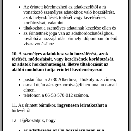
Az érintett kérelmezheti az adatkezelőtől a rá
vonatkozó személyes adatokhoz való hozzáférést,
azok helyesbítését, törlését vagy kezelésének
korlátozását, valamint
tiltakozhat a személyes adatainak kezelése ellen és
az érintettnek joga van az adathordozhatósághoz,
továbbá a hozzájárulás bármely időpontban történő
visszavonásához.
10. A személyes adatokhoz való hozzáférést
, azok
törlését, módosítását, vagy kezelésének korlátozását,
az adatok hordozhatóságát, illetve tiltakozását az
alábbi módokon tudja érintett kezdeményezni
:
postai úton a 2730 Albertirsa, Thököly u. 3 címen,
e-mail útján a/az gozborotva@feherduna.hu e-mail
címen,
telefonon a 06-53-570-012 számon.
11. Az érintett bármikor,
ingyenesen leiratkozhat
a
hírlevélről.
12. Tájékoztatjuk, hogy
az adatkezelés az Ön hozzájárulásán és a