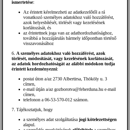
ismertetése
:
Az érintett kérelmezheti az adatkezelőtől a rá
vonatkozó személyes adatokhoz való hozzáférést,
azok helyesbítését, törlését vagy kezelésének
korlátozását, és
az érintettnek joga van az adathordozhatósághoz,
továbbá a hozzájárulás bármely időpontban történő
visszavonásához
6.
A személyes adatokhoz
való hozzáférést
, azok
törlését, módosítását, vagy kezelésének korlátozását,
az adatok hordozhatóságát az alábbi módokon tudja
érintett kezdeményezni
:
postai úton a/az 2730 Albertirsa, Thököly u. 3
címen,
e-mail útján a/az gozborotva@feherduna.hu e-mail
címen,
telefonon a 06-53-570-012 számon.
7. Tájékoztatjuk, hogy
a személyes adat szolgáltatása
jogi kötelezettségen
alapul.
a szerződés megkötésének
előfeltétele
a személyes