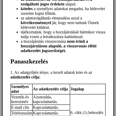
szolgáltató jogos érdekén
alapul.
köteles
a személyes adatokat megadni, ha hírlevelet
szeretne kapni tőlünk.
az adatszolgáltatás elmaradása azzal a
következménnyel
jár, hogy nem tudunk Önnek
hírlevelet küldeni.
tájékoztatjuk, hogy a hozzájárulását bármikor vissza
tudja vonni a leiratkozásra kattintással.
a hozzájárulás visszavonása
nem érinti a
hozzájáruláson alapuló, a visszavonás előtti
adatkezelés jogszerűségét.
Panaszkezelés
1. Az adatgyűjtés ténye, a kezelt adatok köre és az
adatkezelés célja
:
Személyes
Az adatkezelés célja
Jogalap
adat
Vezeték-és
Azonosítás,
keresztnév
kapcsolattartás.
E-mail cím
Kapcsolattartás.
6. cikk (1) bekezdés
Telefonszám
Kapcsolattartás.