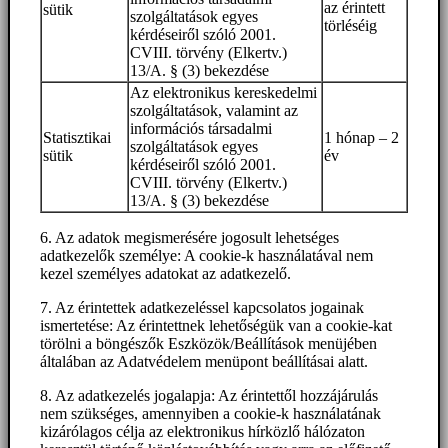
az érintett
sütik
szolgáltatások egyes
törléséig
kérdéseiről szóló 2001.
CVIII. törvény (Elkertv.)
13/A. § (3) bekezdése
Az elektronikus kereskedelmi
szolgáltatások, valamint az
információs társadalmi
Statisztikai
1 hónap – 2
szolgáltatások egyes
sütik
év
kérdéseiről szóló 2001.
CVIII. törvény (Elkertv.)
13/A. § (3) bekezdése
6. Az adatok megismerésére jogosult lehetséges
adatkezelők személye: A cookie-k használatával nem
kezel személyes adatokat az adatkezelő.
7. Az érintettek adatkezeléssel kapcsolatos jogainak
ismertetése: Az érintettnek lehetőségük van a cookie-kat
törölni a böngészők Eszközök/Beállítások menüjében
általában az Adatvédelem menüpont beállításai alatt.
8. Az adatkezelés jogalapja: Az érintettől hozzájárulás
nem szükséges, amennyiben a cookie-k használatának
kizárólagos célja az elektronikus hírközlő hálózaton