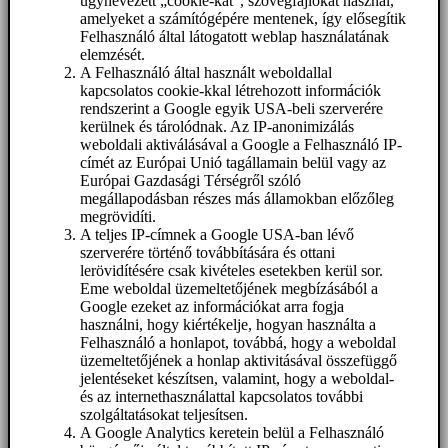
úgynevezett „cookie-kat”, szövegfájlokat használ,
amelyeket a számítógépére mentenek, így elősegítik
Felhasználó által látogatott weblap használatának
elemzését.
A Felhasználó által használt weboldallal
kapcsolatos cookie-kkal létrehozott információk
rendszerint a Google egyik USA-beli szerverére
kerülnek és tárolódnak. Az IP-anonimizálás
weboldali aktiválásával a Google a Felhasználó IP-
címét az Európai Unió tagállamain belül vagy az
Európai Gazdasági Térségről szóló
megállapodásban részes más államokban előzőleg
megrövidíti.
A teljes IP-címnek a Google USA-ban lévő
szerverére történő továbbítására és ottani
lerövidítésére csak kivételes esetekben kerül sor.
Eme weboldal üzemeltetőjének megbízásából a
Google ezeket az információkat arra fogja
használni, hogy kiértékelje, hogyan használta a
Felhasználó a honlapot, továbbá, hogy a weboldal
üzemeltetőjének a honlap aktivitásával összefüggő
jelentéseket készítsen, valamint, hogy a weboldal-
és az internethasználattal kapcsolatos további
szolgáltatásokat teljesítsen.
A Google Analytics keretein belül a Felhasználó