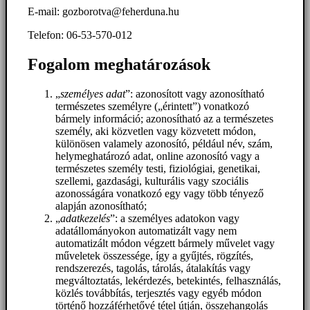
E-mail: gozborotva@feherduna.hu
Telefon: 06-53-570-012
Fogalom meghatározások
„
személyes adat
”: azonosított vagy azonosítható
természetes személyre („érintett”) vonatkozó
bármely információ; azonosítható az a természetes
személy, aki közvetlen vagy közvetett módon,
különösen valamely azonosító, például név, szám,
helymeghatározó adat, online azonosító vagy a
természetes személy testi, fiziológiai, genetikai,
szellemi, gazdasági, kulturális vagy szociális
azonosságára vonatkozó egy vagy több tényező
alapján azonosítható;
„
adatkezelés
”: a személyes adatokon vagy
adatállományokon automatizált vagy nem
automatizált módon végzett bármely művelet vagy
műveletek összessége, így a gyűjtés, rögzítés,
rendszerezés, tagolás, tárolás, átalakítás vagy
megváltoztatás, lekérdezés, betekintés, felhasználás,
közlés továbbítás, terjesztés vagy egyéb módon
történő hozzáférhetővé tétel útján, összehangolás