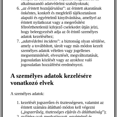
alkalmazandó adatvédelmi szabályoknak;
„
az érintett hozzájárulása
”: az érintett akaratának
önkéntes, konkrét és megfelelő tájékoztatáson
alapuló és egyértelmű kinyilvánítása, amellyel az
érintett nyilatkozat vagy a megerősítést
félreérthetetlenül kifejező cselekedet útján jelzi,
hogy beleegyezését adja az őt érintő személyes
adatok kezeléséhez;
„
adatvédelmi incidens
”: a biztonság olyan sérülése,
amely a továbbított, tárolt vagy más módon kezelt
személyes adatok véletlen vagy jogellenes
megsemmisítését, elvesztését, megváltoztatását,
jogosulatlan közlését vagy az azokhoz való
jogosulatlan hozzáférést eredményezi.
A személyes adatok kezelésére
vonatkozó elvek
A személyes adatok:
kezelését jogszerűen és tisztességesen, valamint az
érintett számára átlátható módon kell végezni
(„
jogszerűség, tisztességes eljárás és átláthatóság
”);
gyűjtése csak meghatározott, egyértelmű és