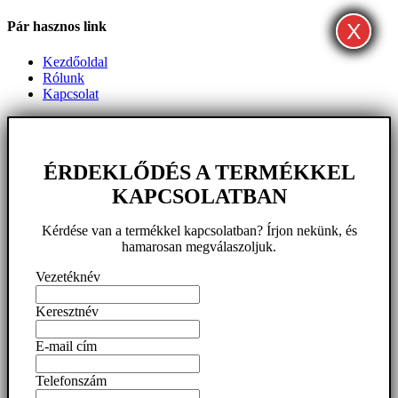
X
X
X
Pár hasznos link
Kezdőoldal
Rólunk
Kapcsolat
ÉRDEKLŐDÉS A TERMÉKKEL
KAPCSOLATBAN
Kérdése van a termékkel kapcsolatban? Írjon nekünk, és
hamarosan megválaszoljuk.
Vezetéknév
Keresztnév
E-mail cím
Telefonszám