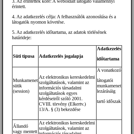
3. Az érintettek köre: A weboldalt látogató valamennyi
érintett.
4. Az adatkezelés célja: A felhasználók azonosítása és a
látogatók nyomon követése.
5. Az adatkezelés időtartama, az adatok törlésének
határideje:
Adatkezelés
Süti típusa
Adatkezelés jogalapja
időtartama
A vonatkozó
Az elektronikus kereskedelmi
Munkamenet
látogatói
szolgáltatások, valamint az
sütik
munkamenet
információs társadalmi
(session)
lezárásáig
szolgáltatások egyes
kérdéseiről szóló 2001.
tartó időszak
CVIII. törvény (Elkertv.)
13/A. § (3) bekezdése
Az elektronikus kereskedelmi
Állandó
szolgáltatások, valamint az
vagy mentett
információs társadalmi