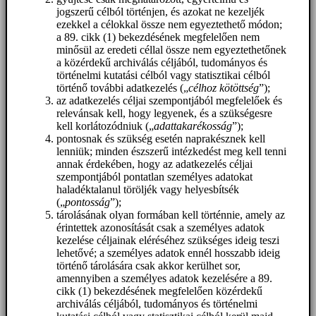
jogszerű célból történjen, és azokat ne kezeljék
ezekkel a célokkal össze nem egyeztethető módon;
a 89. cikk (1) bekezdésének megfelelően nem
minősül az eredeti céllal össze nem egyeztethetőnek
a közérdekű archiválás céljából, tudományos és
történelmi kutatási célból vagy statisztikai célból
történő további adatkezelés („
célhoz kötöttség
”);
az adatkezelés céljai szempontjából megfelelőek és
relevánsak kell, hogy legyenek, és a szükségesre
kell korlátozódniuk („
adattakarékosság
”);
pontosnak és szükség esetén naprakésznek kell
lenniük; minden észszerű intézkedést meg kell tenni
annak érdekében, hogy az adatkezelés céljai
szempontjából pontatlan személyes adatokat
haladéktalanul töröljék vagy helyesbítsék
(„
pontosság
”);
tárolásának olyan formában kell történnie, amely az
érintettek azonosítását csak a személyes adatok
kezelése céljainak eléréséhez szükséges ideig teszi
lehetővé; a személyes adatok ennél hosszabb ideig
történő tárolására csak akkor kerülhet sor,
amennyiben a személyes adatok kezelésére a 89.
cikk (1) bekezdésének megfelelően közérdekű
archiválás céljából, tudományos és történelmi