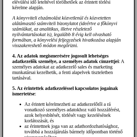
elévülési idő leteltével törölhetőek az érintett törlési
kérelme alapján.
A könyvviteli elszámolást közvetlenül és közvetetten
alátámasztó számviteli bizonylatot (ideértve a főkönyvi
számlákat, az analitikus, illetve részletező
nyilvántartásokat is), legalább 8 évig kell olvasható
formában, a könyvelési feljegyzések hivatkozása alapján
visszakereshető módon megőrizni.
4. Az adatok megismerésére jogosult lehetséges
adatkezelők személye, a személyes adatok címzettjei
: A
személyes adatokat az adatkezelő sales és marketing
munkatársai kezelhetik, a fenti alapelvek tiszteletben
tartásával.
5. A
z érintettek adatkezeléssel kapcsolatos jogainak
ismertetése
:
Az érintett kérelmezheti az adatkezelőtől a rá
vonatkozó személyes adatokhoz való hozzáférést,
azok helyesbítését, törlését vagy kezelésének
korlátozását, és
az érintettnek joga van az adathordozhatósághoz,
továbbá a hozzájárulás bármely időpontban történő