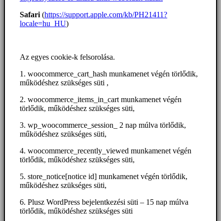
Safari
(
https://support.apple.com/kb/PH21411?
locale=hu_HU
)
Az egyes cookie-k felsorolása.
1. woocommerce_cart_hash munkamenet végén törlődik,
működéshez szükséges süti ,
2. woocommerce_items_in_cart munkamenet végén
törlődik, működéshez szükséges süti,
3. wp_woocommerce_session_ 2 nap múlva törlődik,
működéshez szükséges süti,
4. woocommerce_recently_viewed munkamenet végén
törlődik, működéshez szükséges süti,
5. store_notice[notice id] munkamenet végén törlődik,
működéshez szükséges süti,
6. Plusz WordPress bejelentkezési süti – 15 nap múlva
törlődik, működéshez szükséges süti