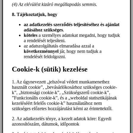
(4) Az elévülést kizáró megállapodás semmis.
8. Tájékoztatjuk, hogy
az adatkezelés szerződés teljesítéséhez és ajánlat
adásához szükséges
.
köteles
a személyes adatokat megadni, hogy tudjuk
a rendelését teljesíteni.
az adatszolgáltatás elmaradása azzal a
következménnyel
jár, hogy nem tudjuk a
rendelését feldolgozni.
Cookie-k (sütik) kezelése
1. Az úgynevezett „jelszóval védett munkamenethez
használt cookie”, „bevásárlókosárhoz szükséges cookie-
k”, „biztonsági cookie-k”, „Szükségszerű cookie-k”,
”Funkcionális cookie-k”, és a „weboldal statisztikájának
kezeléséért felelős cookie-k” használatához nem
szükséges előzetes hozzájárulást kérni az érintettektől.
2. Az adatkezelés ténye, a kezelt adatok köre: Egyedi
azonosítószám, dátumok, időpontok