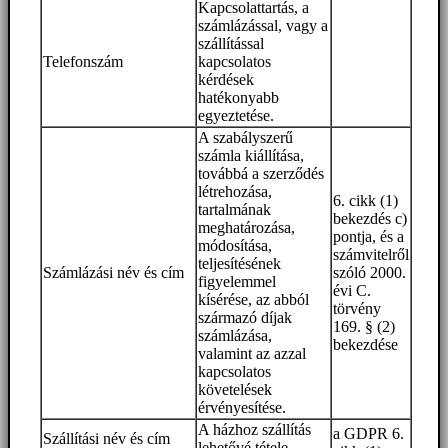
Kapcsolattartás, a
számlázással, vagy a
szállítással
Telefonszám
kapcsolatos
kérdések
hatékonyabb
egyeztetése.
A szabályszerű
számla kiállítása,
továbbá a szerződés
létrehozása,
6. cikk (1)
tartalmának
bekezdés c)
meghatározása,
pontja, és a
módosítása,
számvitelről
teljesítésének
Számlázási név és cím
szóló 2000.
figyelemmel
évi C.
kísérése, az abból
törvény
származó díjak
169. § (2)
számlázása,
bekezdése
valamint az azzal
kapcsolatos
követelések
érvényesítése.
A házhoz szállítás
a GDPR 6.
Szállítási név és cím
lehetővé tétele.