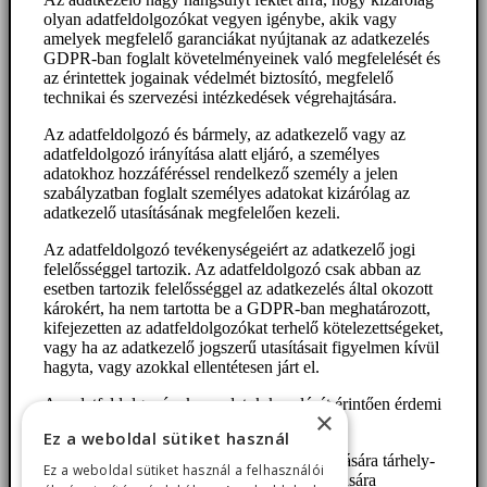
olyan adatfeldolgozókat vegyen igénybe, akik vagy
amelyek megfelelő garanciákat nyújtanak az adatkezelés
GDPR-ban foglalt követelményeinek való megfelelését és
az érintettek jogainak védelmét biztosító, megfelelő
technikai és szervezési intézkedések végrehajtására.
Az adatfeldolgozó és bármely, az adatkezelő vagy az
adatfeldolgozó irányítása alatt eljáró, a személyes
adatokhoz hozzáféréssel rendelkező személy a jelen
szabályzatban foglalt személyes adatokat kizárólag az
adatkezelő utasításának megfelelően kezeli.
Az adatfeldolgozó tevékenységeiért az adatkezelő jogi
felelősséggel tartozik. Az adatfeldolgozó csak abban az
esetben tartozik felelősséggel az adatkezelés által okozott
károkért, ha nem tartotta be a GDPR-ban meghatározott,
kifejezetten az adatfeldolgozókat terhelő kötelezettségeket,
vagy ha az adatkezelő jogszerű utasításait figyelmen kívül
hagyta, vagy azokkal ellentétesen járt el.
Az adatfeldolgozónak az adatok kezelését érintően érdemi
×
döntéshozatala nincsen.
Ez a weboldal sütiket használ
Az adatkezelő az informatikai háttár biztosítására tárhely-
Ez a weboldal sütiket használ a felhasználói
szolgáltatót, a megrendelt termékek kiszállítására