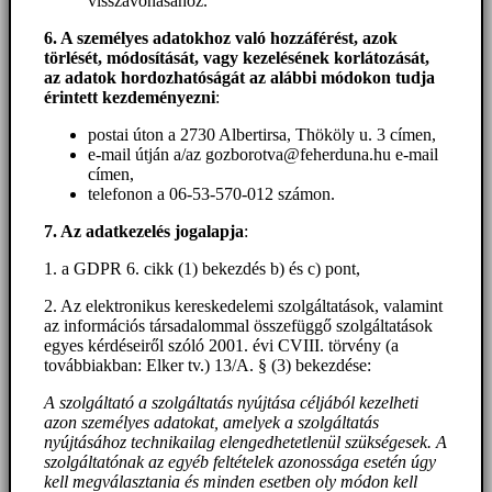
visszavonásához.
6. A személyes adatokhoz
való hozzáférést
, azok
törlését, módosítását, vagy kezelésének korlátozását,
az adatok hordozhatóságát az alábbi módokon tudja
érintett kezdeményezni
:
postai úton a 2730 Albertirsa, Thököly u. 3 címen,
e-mail útján a/az gozborotva@feherduna.hu e-mail
címen,
telefonon a 06-53-570-012 számon.
7. Az adatkezelés jogalapja
:
1. a GDPR 6. cikk (1) bekezdés b) és c) pont,
2. Az elektronikus kereskedelemi szolgáltatások, valamint
az információs társadalommal összefüggő szolgáltatások
egyes kérdéseiről szóló 2001. évi CVIII. törvény (a
továbbiakban: Elker tv.) 13/A. § (3) bekezdése:
A szolgáltató a szolgáltatás nyújtása céljából kezelheti
azon személyes adatokat, amelyek a szolgáltatás
nyújtásához technikailag elengedhetetlenül szükségesek. A
szolgáltatónak az egyéb feltételek azonossága esetén úgy
kell megválasztania és minden esetben oly módon kell