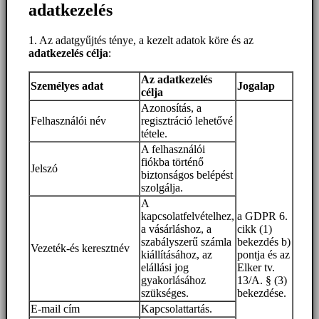
adatkezelés
1. Az adatgyűjtés ténye, a kezelt adatok köre és az
adatkezelés célja
:
Az adatkezelés
Személyes adat
Jogalap
célja
Azonosítás, a
Felhasználói név
regisztráció lehetővé
tétele.
A felhasználói
fiókba történő
Jelszó
biztonságos belépést
szolgálja.
A
kapcsolatfelvételhez,
a GDPR 6.
a vásárláshoz, a
cikk (1)
szabályszerű számla
bekezdés b)
Vezeték-és keresztnév
kiállításához, az
pontja és az
elállási jog
Elker tv.
gyakorlásához
13/A. § (3)
szükséges.
bekezdése.
E-mail cím
Kapcsolattartás.