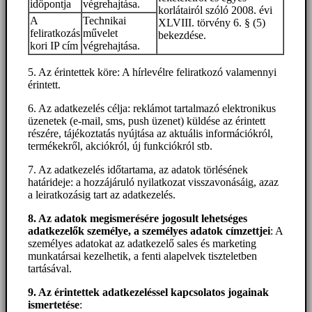
időpontja
végrehajtása.
korlátairól szóló 2008. évi
A
Technikai
XLVIII. törvény 6. § (5)
feliratkozás
művelet
bekezdése.
kori IP cím
végrehajtása.
5. Az érintettek köre: A hírlevélre feliratkozó valamennyi
érintett.
6. Az adatkezelés célja: reklámot tartalmazó elektronikus
üzenetek (e-mail, sms, push üzenet) küldése az érintett
részére, tájékoztatás nyújtása az aktuális információkról,
termékekről, akciókról, új funkciókról stb.
7. Az adatkezelés időtartama, az adatok törlésének
határideje: a hozzájáruló nyilatkozat visszavonásáig, azaz
a leiratkozásig tart az adatkezelés.
8. Az adatok megismerésére jogosult lehetséges
adatkezelők személye, a személyes adatok címzettjei
: A
személyes adatokat az adatkezelő sales és marketing
munkatársai kezelhetik, a fenti alapelvek tiszteletben
tartásával.
9. A
z érintettek adatkezeléssel kapcsolatos jogainak
ismertetése
: